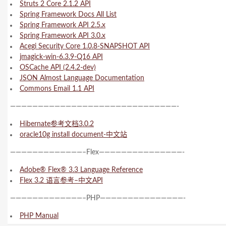
Struts 2 Core 2.1.2 API
Spring Framework Docs All List
Spring Framework API 2.5.x
Spring Framework API 3.0.x
Acegi Security Core 1.0.8-SNAPSHOT API
jmagick-win-6.3.9-Q16 API
OSCache API (2.4.2-dev)
JSON Almost Language Documentation
Commons Email 1.1 API
——————————————————————————————-
Hibernate参考文档3.0.2
oracle10g install document-中文站
—————————————–Flex———————————————-
Adobe® Flex® 3.3 Language Reference
Flex 3.2 语言参考–中文API
—————————————–PHP———————————————-
PHP Manual