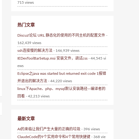
715 views
热门文章
Discuz!论坛 URL 静态化的使用的不同主机的配置文件
-
162,439 views
ssh连接慢的解决方法
- 146,939 views
IEDevToolBarSetup.msi 安装文件，调试css
- 44,545 vi
ews
Eclipse之java was started but returned exit code 1报错
并退出的解决方法
- 44,220 views
linux下Apache、php、mysql默认安装路径—编译者的
回看
- 42,213 views
最新文章
AI的来临让我们产生大量的正确的垃圾
- 396 views
ClaudeCode的9个实用命令和4个常用快捷键
- 368 vie