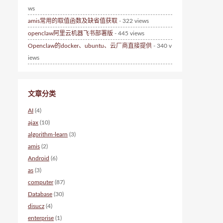
ws
amis常用的取值函数及缺省值获取
- 322 views
openclaw阿里云机器飞书部署版
- 445 views
Openclaw的docker、ubuntu、云厂商直接提供
- 340 v
iews
文章分类
AI
(4)
ajax
(10)
algorithm-learn
(3)
amis
(2)
Android
(6)
as
(3)
computer
(87)
Database
(30)
disucz
(4)
enterprise
(1)