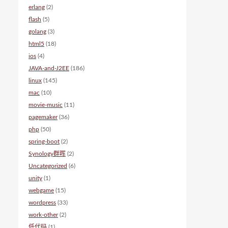
erlang
(2)
flash
(5)
golang
(3)
html5
(18)
ios
(4)
JAVA-and-J2EE
(186)
linux
(145)
mac
(10)
movie-music
(11)
pagemaker
(36)
php
(50)
spring-boot
(2)
Synology群晖
(2)
Uncategorized
(6)
unity
(1)
webgame
(15)
wordpress
(33)
work-other
(2)
低代码
(1)