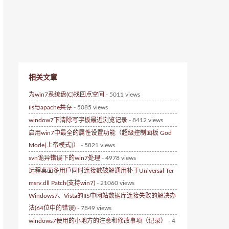
相关文章
为win7系统盘(C)找回点空间
- 5011 views
iis与apache共存
- 5085 views
window7下清除写字板最近浏览记录
- 8412 views
启用win7中最全的属性设置功能（超级控制面板 God
Mode[上帝模式]）
- 5821 views
svn诡异错误下的win7处理
- 4978 views
远程桌面多用戶同时连接數破解通用补丁Universal Ter
msrv.dll Patch(支持win7)
- 21060 views
Windows7、Vista的IIS中网站数据库连接失败的解决办
法(64位中的错误)
- 7849 views
windows7使用的小地方的注意和修改事项（记录）
- 4