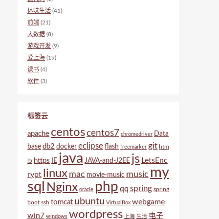
体味生活
(41)
前端
(21)
大数据
(8)
游戏开发
(9)
爱上海
(19)
读书
(4)
软件
(3)
标签云
centos
centos7
apache
Data
chromedriver
eclipse
git
db2
base
docker
flash
htm
freemarker
java
js
LetsEnc
https
IE
JAVA-and-J2EE
l5
my
linux
mac
music
rypt
movie-music
sql
php
Nginx
spring
qq
spring
oracle
ubuntu
webgame
tomcat
boot
ssh
VirtualBox
wordpress
win7
电子
windows
上海
生活