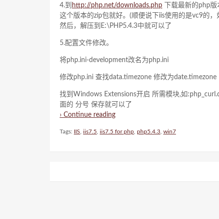
4.到
http://php.net/downloads.php
下载最新的php版本（
这个版本的zip包就好。(顺便说下iis使用的是vc9的，如
然后，解压到E:\PHP5.4.3中就可以了
5.配置文件修改。
将php.ini-development改名为php.ini
修改php.ini 查找data.timezone 修改为date.timezo
找到Windows Extensions开启 所需模块,如:php_curl.dll ph
面的 分号 保存就可以了
› Continue reading
Tags:
IIS
,
iis7.5
,
iis7.5 for php
,
php5.4.3
,
win7