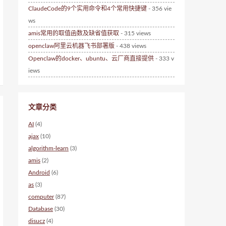
ClaudeCode的9个实用命令和4个常用快捷键
- 356 vie
ws
amis常用的取值函数及缺省值获取
- 315 views
openclaw阿里云机器飞书部署版
- 438 views
Openclaw的docker、ubuntu、云厂商直接提供
- 333 v
iews
文章分类
AI
(4)
ajax
(10)
algorithm-learn
(3)
amis
(2)
Android
(6)
as
(3)
computer
(87)
Database
(30)
disucz
(4)