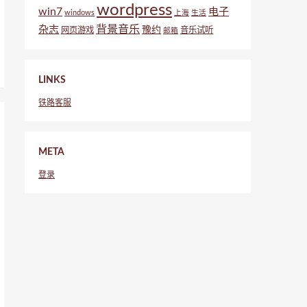
wordpress
win7
电子
windows
上海
生活
背景音乐
杂志
豫约
网页游戏
音乐试听
邮箱
LINKS
铁路客服
META
登录