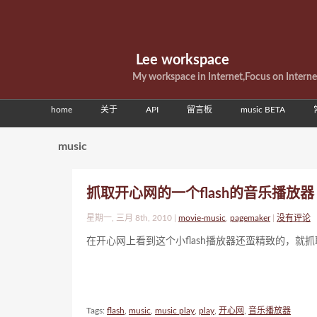
Lee workspace
My workspace in Internet,Focus on Intern
home
关于
API
留言板
music BETA
music
抓取开心网的一个flash的音乐播放器
星期一, 三月 8th, 2010 |
movie-music
,
pagemaker
|
没有评论
在开心网上看到这个小flash播放器还蛮精致的，就抓
Tags:
flash
,
music
,
music play
,
play
,
开心网
,
音乐播放器