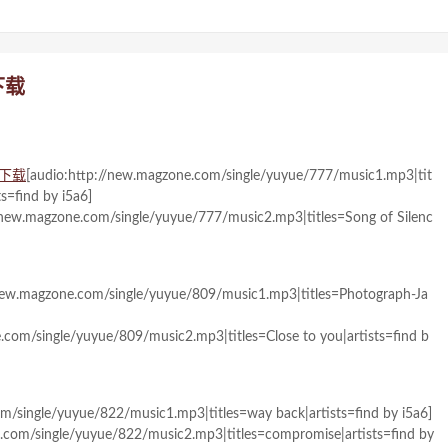
下载
下载
[audio:http://new.magzone.com/single/yuyue/777/music1.mp3|tit
ts=find by i5a6]
//new.magzone.com/single/yuyue/777/music2.mp3|titles=Song of Silenc
/new.magzone.com/single/yuyue/809/music1.mp3|titles=Photograph-Ja
.com/single/yuyue/809/music2.mp3|titles=Close to you|artists=find b
m/single/yuyue/822/music1.mp3|titles=way back|artists=find by i5a6]
.com/single/yuyue/822/music2.mp3|titles=compromise|artists=find by