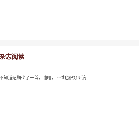
线杂志阅读
的不知道这期少了一首，嘻嘻，不过也很好听滴