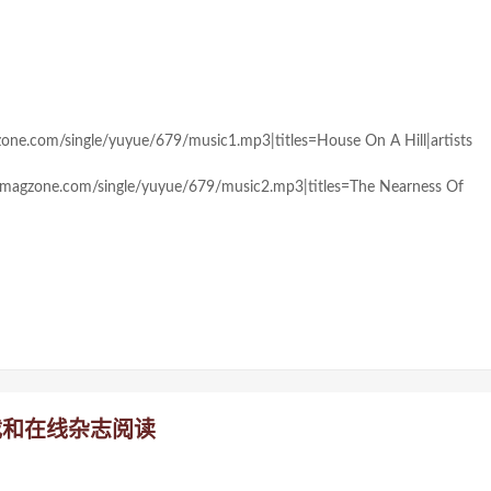
zone.com/single/yuyue/679/music1.mp3|titles=House On A Hill|artists
w.magzone.com/single/yuyue/679/music2.mp3|titles=The Nearness Of
载和在线杂志阅读