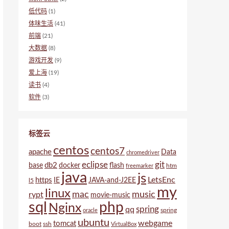
低代码
(1)
体味生活
(41)
前端
(21)
大数据
(8)
游戏开发
(9)
爱上海
(19)
读书
(4)
软件
(3)
标签云
centos
centos7
apache
Data
chromedriver
eclipse
git
db2
base
docker
flash
htm
freemarker
java
js
LetsEnc
https
IE
JAVA-and-J2EE
l5
my
linux
mac
music
rypt
movie-music
sql
php
Nginx
spring
qq
spring
oracle
ubuntu
webgame
tomcat
boot
ssh
VirtualBox