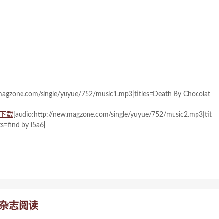
.magzone.com/single/yuyue/752/music1.mp3|titles=Death By Chocolat
下载
[audio:http://new.magzone.com/single/yuyue/752/music2.mp3|tit
s=find by i5a6]
线杂志阅读