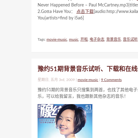
Never Happened Before – Paul McCartney.mp3|titles
2.Gotta Have You：
点击下载
[audio:http://www.kai
You|artists=find by i5a6]
Tags:
movie-music
,
music
,
开啦
,
电子杂志
,
背景音乐
,
音乐试听
豫约51期背景音乐试听、下载和在
星期日, 五月 3rd, 2009 |
movie-music
|
9 Comments
豫约51期的背景音乐只搜集到两首，也找了其他电
乐，可以给我留言，我也跟新其他杂志的音乐！