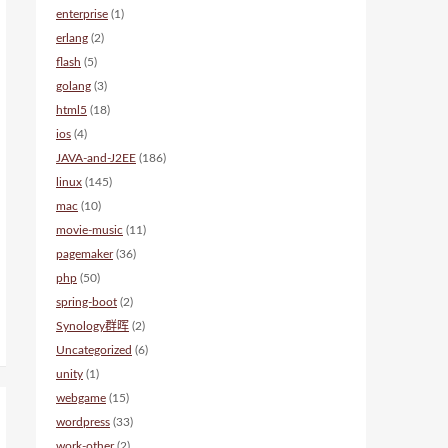
enterprise
(1)
erlang
(2)
flash
(5)
golang
(3)
html5
(18)
ios
(4)
JAVA-and-J2EE
(186)
linux
(145)
mac
(10)
movie-music
(11)
pagemaker
(36)
php
(50)
spring-boot
(2)
Synology群晖
(2)
Uncategorized
(6)
unity
(1)
webgame
(15)
wordpress
(33)
work-other
(2)