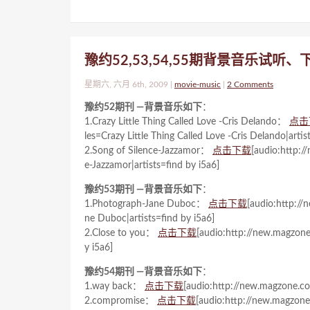
豫约52,53,54,55期背景音乐试听、
星期六, 六月 6th, 2009 |
movie-music
|
2 Comments
豫约52期刊 —背景音乐如下
：
1.Crazy Little Thing Called Love -Cris Delando：
点击
les=Crazy Little Thing Called Love -Cris Delando|artis
2.Song of Silence-Jazzamor：
点击下载
[audio:http:
e-Jazzamor|artists=find by i5a6]
豫约53期刊 —背景音乐如下
：
1.Photograph-Jane Duboc：
点击下载
[audio:http:/
ne Duboc|artists=find by i5a6]
2.Close to you：
点击下载
[audio:http://new.magzone
y i5a6]
豫约54期刊 —背景音乐如下
：
1.way back：
点击下载
[audio:http://new.magzone.co
2.compromise：
点击下载
[audio:http://new.magzone