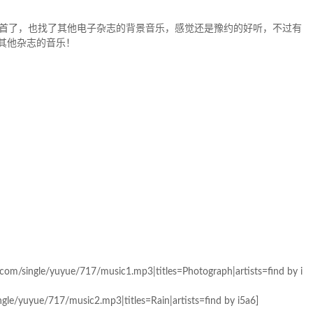
两首了，也找了其他电子杂志的背景音乐，感觉还是豫约的好听，不过有
其他杂志的音乐！
com/single/yuyue/717/music1.mp3|titles=Photograph|artists=find by i
gle/yuyue/717/music2.mp3|titles=Rain|artists=find by i5a6]