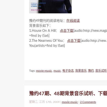
豫约49期刊的阅读地址：
在线阅读
背景音乐如下：
1.House On A Hill：
点击下载
[audio:http://new.mag
=find by i5a6]
2.The Nearness Of You：
点击下载
[audio:http://ne
You|artists=find by i5a6]
Tags:
movie-music
,
music
,
电子杂志
,
背景音乐
,
豫约
,
音乐试听
豫约47期、48期背景音乐试听、下
星期二, 三月 17th, 2009 |
movie-music
|
2 Comments