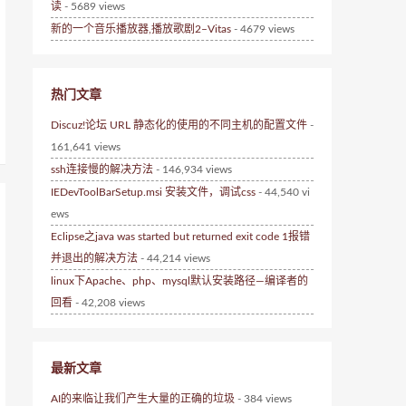
读
- 5689 views
新的一个音乐播放器,播放歌剧2–Vitas
- 4679 views
热门文章
Discuz!论坛 URL 静态化的使用的不同主机的配置文件
-
161,641 views
ssh连接慢的解决方法
- 146,934 views
IEDevToolBarSetup.msi 安装文件，调试css
- 44,540 vi
ews
Eclipse之java was started but returned exit code 1报错
并退出的解决方法
- 44,214 views
linux下Apache、php、mysql默认安装路径—编译者的
回看
- 42,208 views
最新文章
AI的来临让我们产生大量的正确的垃圾
- 384 views