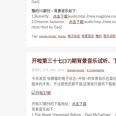
i5a6]
豫约55期刊 —背景音乐如下
：
1.Butterfly：
点击下载
[audio:http://new.magzone.com
2.Dreamer-Jazzamor：
点击下载
[audio:http://new.
rtists=find by i5a6]
Tags:
movie-music
,
music
,
电子杂志
,
背景音乐
,
豫约
,
音乐试听
开啦第三十七(37)期背景音乐试听
星期四, 五月 28th, 2009 |
movie-music
|
6 Comments
今天发现 徐静蕾的电子杂志<开啦>的背景音乐也蛮
版本的才有，不过感觉还算不错,这里就只提供下载
开啦37期刊的下载地址：
点击下载
背景音乐如下：
1.This Never Happened Before – Paul McCartney：