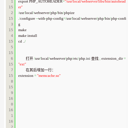
1

export PHP_AUTOHEADER
=
"/usr/local/webserver/libs/bin/autohead
15
er"
2

/
usr
/
local
/
webserver
/
php
/
bin
/
phpize

15
.
/
configure 
--
with
-
php
-
config
=/
usr
/
local
/
webserver
/
php
/
bin
/
php
-
confi
3

g

15
make

4

make install

15
cd ..
/
5

15
6

　　打开 
/
usr
/
local
/
webserver
/
php
/
etc
/
php.
ini
 查找 
;
 extension_dir 
=
15
"ext"
7

　　在其后增加一行：

15
extension 
=
"memcache.so"
8

15
9

16
0

16
1

16
2
