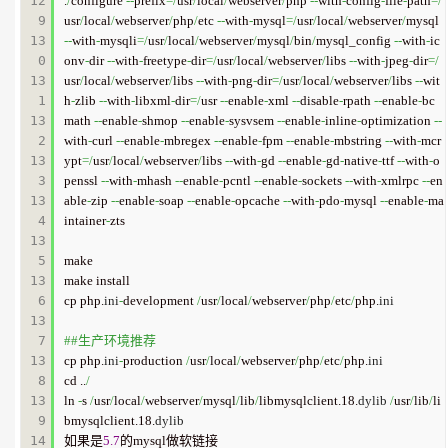
12
.
/
configure 
--
prefix
=/
usr
/
local
/
webserver
/
php 
--
with
-
config
-
file
-
path
=/
9

usr
/
local
/
webserver
/
php
/
etc 
--
with
-
mysql
=/
usr
/
local
/
webserver
/
mysql 
13
--
with
-
mysqli
=/
usr
/
local
/
webserver
/
mysql
/
bin
/
mysql_config 
--
with
-
ic
0

onv
-
dir 
--
with
-
freetype
-
dir
=/
usr
/
local
/
webserver
/
libs 
--
with
-
jpeg
-
dir
=/
13
usr
/
local
/
webserver
/
libs 
--
with
-
png
-
dir
=/
usr
/
local
/
webserver
/
libs 
--
wit
1

h
-
zlib 
--
with
-
libxml
-
dir
=/
usr 
--
enable
-
xml 
--
disable
-
rpath 
--
enable
-
bc
13
math 
--
enable
-
shmop 
--
enable
-
sysvsem 
--
enable
-
inline
-
optimization 
--
2

with
-
curl 
--
enable
-
mbregex 
--
enable
-
fpm 
--
enable
-
mbstring 
--
with
-
mcr
13
ypt
=/
usr
/
local
/
webserver
/
libs 
--
with
-
gd 
--
enable
-
gd
-
native
-
ttf 
--
with
-
o
3

penssl 
--
with
-
mhash 
--
enable
-
pcntl 
--
enable
-
sockets 
--
with
-
xmlrpc 
--
en
13
able
-
zip 
--
enable
-
soap 
--
enable
-
opcache 
--
with
-
pdo
-
mysql 
--
enable
-
ma
4

intainer
-
zts

13
5

make

13
make install

6

cp php.
ini
-
development 
/
usr
/
local
/
webserver
/
php
/
etc
/
php.
ini
13
7

##生产环境推荐
13
cp php.
ini
-
production 
/
usr
/
local
/
webserver
/
php
/
etc
/
php.
ini
8

cd ..
/
13
ln 
-
s 
/
usr
/
local
/
webserver
/
mysql
/
lib
/
libmysqlclient.18.
dylib
/
usr
/
lib
/
li
9

bmysqlclient.18.
dylib
14
如果是
5.7
的mysql做软链接
