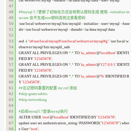
46

cal
/
webserver
/
mysql 
--
datadir
=/
ia
/
data
/
mysql
/
data 
--
user
=
mysql

47

48

##mysql 5.7更新了初始化方式会有默认密码生成 使用 --initialize-in
49

secure 会不生成root密码否则注意看密码
50

/
usr
/
local
/
webserver
/
mysql
/
bin
/
mysqld 
--
initialize 
--
user
=
mysql 
--
base
51

dir
=/
usr
/
local
/
webserver
/
mysql 
--
datadir
=/
ia
/
data
/
mysql
/
data 

52

53

sed 
-
i 
"s#/usr/local/mysql#/usr/local/webserver/mysql#g"
/
usr
/
local
/
w
54

ebserver
/
mysql
/
bin
/
mysqld_safe

55

GRANT ALL PRIVILEGES ON 
*
.
*
 TO 
'ia_admin'
@
'localhost'
 IDENTI
56

FIED BY 
'12345678'
;
57

GRANT ALL PRIVILEGES ON 
*
.
*
 TO 
'ia_admin'
@
'127.0.0.1'
 IDENTI
58

FIED BY 
'12345678'
;
59

GRANT ALL PRIVILEGES ON 
*
.
*
 TO 
'ia_admin'
@
'%'
 IDENTIFIED B
60

Y 
'12345678'
;
61

##忘记密码重置的配置 my.cnf 添加
62

#skip-grant-tables
63

#skip-networking
64

65

#后续mysql5.7登录mysql执行
66

ALTER USER 
'root'
@
'localhost'
 IDENTIFIED BY 
'12345678'
;
67

update user set authentication_string
=
PASSWORD
(
"12345678"
)
 wher
68

e User
=
'root'
;