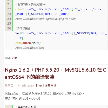
21

//包含端口号的完整url
22

echo
'http://'
.
$_SERVER
[
'SERVER_NAME'
]
.
':'
.
$_SERVER
[
"SERVER
23

_PORT"
]
.
$_SERVER
[
"REQUEST_URI"
]
;
24

25

//只取路径
$url
=
'http://'
.
$_SERVER
[
'SERVER_NAME'
]
.
$_SERVER
[
"REQUEST_
URI"
]
;
echo
dirname
(
$url
)
;
#http://localhost/blog
Tags:
php
Nginx 1.6.2 + PHP 5.5.20 + MySQL 5.6.10 在 C
entOS64 下的编译安装
星期二, 一月 6th, 2015 |
linux
|
没有评论
实际安装可以最新Nginx1.10.11 和php5.5.38 mysq5.7
更新时间到 2017-03-01
1

1
.系统预先配置
