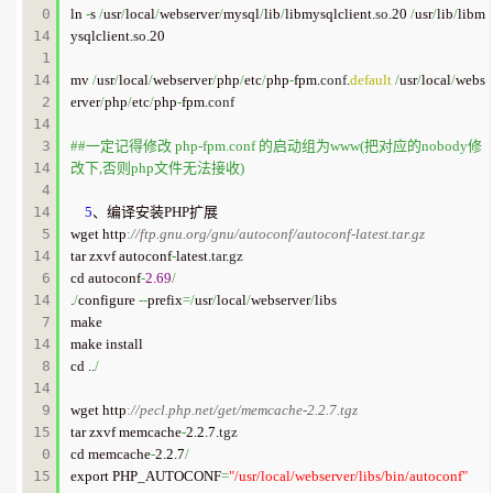
0

ln 
-
s 
/
usr
/
local
/
webserver
/
mysql
/
lib
/
libmysqlclient.
so
.20 
/
usr
/
lib
/
libm
14
ysqlclient.
so
.20

1

14
mv 
/
usr
/
local
/
webserver
/
php
/
etc
/
php
-
fpm.
conf
.
default
/
usr
/
local
/
webs
2

erver
/
php
/
etc
/
php
-
fpm.
conf
14
3

##一定记得修改 php-fpm.conf 的启动组为www(把对应的nobody修
14
改下,否则php文件无法接收)
4

14
5
、编译安装PHP扩展

5

wget http
:
//ftp.gnu.org/gnu/autoconf/autoconf-latest.tar.gz
14
tar zxvf autoconf
-
latest.
tar
.
gz
6

cd autoconf
-
2.69
/
14
.
/
configure 
--
prefix
=/
usr
/
local
/
webserver
/
libs

7

make

14
make install

8

cd ..
/
14
9

wget http
:
//pecl.php.net/get/memcache-2.2.7.tgz
15
tar zxvf memcache
-
2.2.7.
tgz
0

cd memcache
-
2.2.7
/
15
export PHP_AUTOCONF
=
"/usr/local/webserver/libs/bin/autoconf"