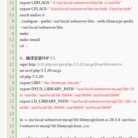
11
export LDFLAGS
=
"-L/usr/local/webserver/libs/lib -L/usr/lib"
8

export CFLAGS
=
"-I/usr/local/webserver/libs/include -I/usr/include"
11
touch 
malloc
.
h
9

.
/
configure 
--
prefix
=/
usr
/
local
/
webserver
/
libs 
--
with
-
libmcrypt
-
prefix
12
=/
usr
/
local
/
webserver
/
libs

0

make

12
make install

1

cd ..
/
12
2

4
、编译安装PHP 
5.5
12
wget http
:
//cl1.php.net/get/php-5.5.20.tar.gz/from/this/mirror
3

tar zxvf php
-
5.5.20.
tar
.
gz
12
cd php
-
5.5.20
/
4

export LIBS
=
"-lm -ltermcap -lresolv"
12
export DYLD_LIBRARY_PATH
=
"/usr/local/webserver/mysql/lib/:/li
5

b/:/usr/lib/:/usr/local/lib:/lib64/:/usr/lib64/:/usr/local/lib64"
12
export LD_LIBRARY_PATH
=
"/usr/local/webserver/mysql/lib/:/lib/:/u
6

sr/lib/:/usr/local/lib:/lib64/:/usr/lib64/:/usr/local/lib64"
12
7

ln 
-
s 
/
usr
/
local
/
webserver
/
mysql
/
lib
/
libmysqlclient.
so
.20.3.4 
/
usr
/
loca
12
l
/
webserver
/
mysql
/
lib
/
libmysqlclient_r.
so
8
