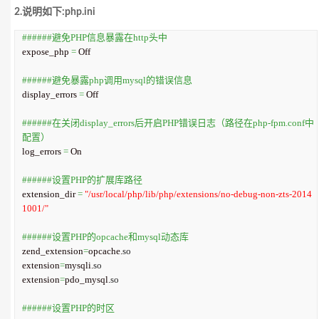
2.说明如下:php.ini
######避免PHP信息暴露在http头中
expose_php 
=
 Off

######避免暴露php调用mysql的错误信息
display_errors 
=
 Off

######在关闭display_errors后开启PHP错误日志（路径在php-fpm.conf中
配置）
log_errors 
=
 On

######设置PHP的扩展库路径
extension_dir 
=
"/usr/local/php/lib/php/extensions/no-debug-non-zts-2014
1001/"
######设置PHP的opcache和mysql动态库
zend_extension
=
opcache.
so
extension
=
mysqli.
so
extension
=
pdo_mysql.
so
######设置PHP的时区