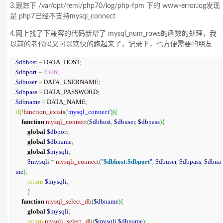
3.跟踪下 /var/opt/remi/php70/log/php-fpm 下的 www-error.log发现
是 php7已经不支持mysql_connect
4.网上找了下兼容的代码新增了 mysql_num_rows的函数的处理，我
以前的老代码又可以欢快的跑起来了，记录下，也方便需要的朋友
$dbhost
=
 DATA_HOST
;
$dbport
=
3306
;
$dbuser
=
 DATA_USERNAME
;
$dbpass
=
 DATA_PASSWORD
;
$dbname
=
 DATA_NAME
;
if
(
!
function_exists
(
'mysql_connect'
)
)
{
function
mysql_connect
(
$dbhost
,
$dbuser
,
$dbpass
)
{
global
$dbport
;
global
$dbname
;
global
$mysqli
;
$mysqli
=
mysqli_connect
(
"
$dbhost
:
$dbport
"
,
$dbuser
,
$dbpass
,
$dbna
me
)
;
return
$mysqli
;
}
function
mysql_select_db
(
$dbname
)
{
global
$mysqli
;
return
mysqli_select_db
(
$mysqli
,
$dbname
)
;