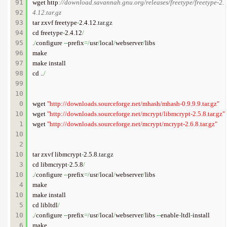
91

wget http
:
//download.savannah.gnu.org/releases/freetype/freetype-2.
92

4.12.tar.gz
93

tar zxvf freetype
-
2.4.12.
tar
.
gz
94

cd freetype
-
2.4.12
/
95

.
/
configure 
--
prefix
=/
usr
/
local
/
webserver
/
libs

96

make

97

make install

98

cd ..
/
99

10
0

wget 
"http://downloads.sourceforge.net/mhash/mhash-0.9.9.9.tar.gz"
10
wget 
"http://downloads.sourceforge.net/mcrypt/libmcrypt-2.5.8.tar.gz"
1

wget 
"http://downloads.sourceforge.net/mcrypt/mcrypt-2.6.8.tar.gz"
10
2

10
tar zxvf libmcrypt
-
2.5.8.
tar
.
gz
3

cd libmcrypt
-
2.5.8
/
10
.
/
configure 
--
prefix
=/
usr
/
local
/
webserver
/
libs

4

make

10
make install

5

cd libltdl
/
10
.
/
configure 
--
prefix
=/
usr
/
local
/
webserver
/
libs 
--
enable
-
ltdl
-
install

6

make
