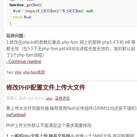
function
 _get
(
$str
)
{
$val
=
!
empty
(
$_GET
[
$str
]
)
 ? 
$_GET
[
$str
]
:
null
;
return
$val
;
}
延伸问题：
1.修改在php.ini的参数后重启 php-fpm 网上的那种 php5.4下的 kill 等
都无效（在5.5下无php-fpm.pid,kill对应进程也是无效的，我的默认起
了3个php-fpm进程）
› Continue reading
Tags:
php
,
php-fpm关闭
修改PHP配置文件上传大文件
星期三, 四月 3rd, 2013 |
php
|
没有评论
要上传大文件到服务器,推荐使用flash长传组件(100M以内还是不错的)
swfupload
PHP上传文件默认不能满足这个需求需要修改
1. 一般的php文件上传,除非文件很小
.就像一个5M的文件,很可能要超