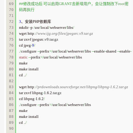
69

##修改成功后 可以启用GRANT去新增用户，会让强制改下root密
70

码再执行
71

72

3
、安装PHP依赖库

73

mkdir 
-
p 
/
usr
/
local
/
webserver
/
libs
/
74

wget http
:
//www.ijg.org/files/jpegsrc.v9.tar.gz     
75

tar zxvf jpegsrc.
v9
.
tar
.
gz
76

cd jpeg
-
9
/
77

.
/
configure 
--
prefix
=/
usr
/
local
/
webserver
/
libs 
--
enable
-
shared 
--
enable
-
78

static
--
prefix
=/
usr
/
local
/
webserver
/
libs

79

make

80

make install

81

cd ..
/
82

83

wget http
:
//prdownloads.sourceforge.net/libpng/libpng-1.6.2.tar.gz
84

tar zxvf libpng
-
1.6.2.
tar
.
gz
85

cd libpng
-
1.6.2
/
86

.
/
configure 
--
prefix
=/
usr
/
local
/
webserver
/
libs

87

make

88

make install

89

cd ..
/
90
