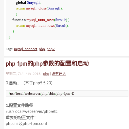
global
$mysqli
;
return
mysqli_close
(
$mysqli
)
;
}
function
mysql_num_rows
(
$result
)
{
return
mysqli_num_rows
(
$result
)
;
}
}
Tags:
mysql_connect
,
php
,
php7
php-fpm的php参数的配置和启动
星期二, 九月 4th, 2018 |
php
|
没有评论
0.启动：（基于php5.5.20）
/
usr
/
local
/
webserver
/
php
/
sbin
/
php
-
fpm 
-
D
1.配置文件路径
/usr/local/webserver/php/etc
重要的配置文件：
php.ini 及php-fpm.conf