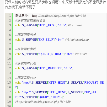
要做以前的域名调整要把参数也调用过来,又设计到指定的不能直接转,
有点绕了,废话不说了;
1

测试网址
:
     http
:
//localhost/blog/testurl.php?id=359
2

//获取域名或主机地址 
3

echo
$_SERVER
[
'HTTP_HOST'
]
.
"<br>"
;
4

5

//获取网页地址 
6

echo
$_SERVER
[
'PHP_SELF'
]
.
"<br>"
;
7

8

//获取网址参数 
9

echo
$_SERVER
[
"QUERY_STRING"
]
.
"<br>"
;
10

11

//获取用户代理 
12

echo
$_SERVER
[
'HTTP_REFERER'
]
.
"<br>"
;
13

14

//获取完整的url
15

echo
'http://'
.
$_SERVER
[
'HTTP_HOST'
]
.
$_SERVER
[
'REQUEST_UR
16

I'
]
;
17

echo
'http://'
.
$_SERVER
[
'HTTP_HOST'
]
.
$_SERVER
[
'PHP_SEL
18

F'
]
.
'?'
.
$_SERVER
[
'QUERY_STRING'
]
;
19

20
