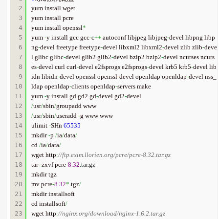
2

yum install wget

3

yum install pcre

4

yum install openssl
*
5

yum 
-
y install gcc gcc
-
c
++
 autoconf libjpeg libjpeg
-
devel libpng libp
6

ng
-
devel freetype freetype
-
devel libxml2 libxml2
-
devel zlib zlib
-
deve
7

l glibc glibc
-
devel glib2 glib2
-
devel bzip2 bzip2
-
devel ncurses ncurs
8

es
-
devel curl curl
-
devel e2fsprogs e2fsprogs
-
devel krb5 krb5
-
devel lib
9

idn libidn
-
devel openssl openssl
-
devel openldap openldap
-
devel nss_
10

ldap openldap
-
clients openldap
-
servers make

11

yum 
-
y install gd gd2 gd
-
devel gd2
-
12

/
usr
/
sbin
/
13

/
usr
/
sbin
/
useradd 
-
g www www

14

ulimit 
-
SHn 
65535
15

mkdir 
-
p 
/
ia
/
data
/
16

cd 
/
ia
/
data
/
17

wget http
:
//ftp.exim.llorien.org/pcre/pcre-8.32.tar.gz
18

tar 
-
zxvf pcre
-
8.32
.
tar
.
gz
19

mkdir tgz

20

mv pcre
-
8.32
*
 tgz
/
21

mkdir installsoft

22

cd installsoft
/
23

wget http
:
//nginx.org/download/nginx-1.6.2.tar.gz