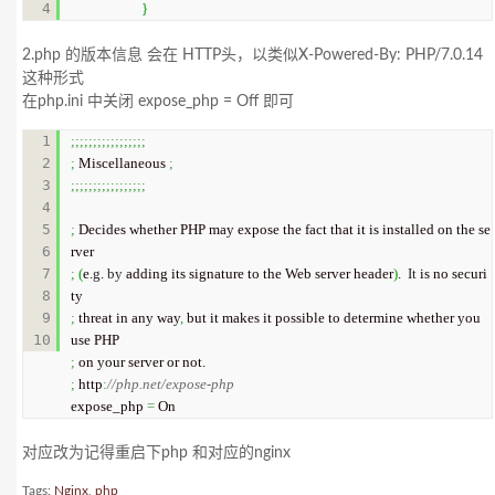
}
2.php 的版本信息 会在 HTTP头，以类似X-Powered-By: PHP/7.0.14
这种形式
在php.ini 中关闭 expose_php = Off 即可
1

;;;;;;;;;;;;;;;;;
2

;
 Miscellaneous 
;
3

;;;;;;;;;;;;;;;;;
4

5

;
 Decides whether PHP may expose the fact that it is installed on the se
6

7

;
(
e.
g
. 
by
 adding its signature to the Web server header
)
.  
It
 is no securi
8

9

;
 threat in any way
,
 but it makes it possible to determine whether you 
;
;
 http
:
//php.net/expose-php
expose_php 
=
 On
对应改为记得重启下php 和对应的nginx
Tags:
Nginx
,
php