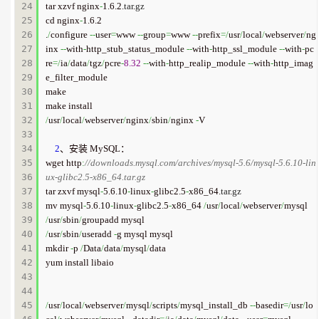
24

tar xzvf nginx
-
1.6.2.
tar
.
gz
25

cd nginx
-
1.6.2

26

.
/
configure 
--
user
=
www 
--
group
=
www 
--
prefix
=/
usr
/
local
/
webserver
/
ng
27

inx 
--
with
-
http_stub_status_module 
--
with
-
http_ssl_module 
--
with
-
pc
28

re
=/
ia
/
data
/
tgz
/
pcre
-
8.32
--
with
-
http_realip_module 
--
with
-
http_imag
29

e_filter_module

30

make

31

32

/
usr
/
local
/
webserver
/
nginx
/
sbin
/
nginx 
-
V

33

34

2
、安装 MySQL：

35

wget http
:
//downloads.mysql.com/archives/mysql-5.6/mysql-5.6.10-lin
36

ux-glibc2.5-x86_64.tar.gz
37

tar zxvf mysql
-
5.6.10
-
linux
-
glibc2.5
-
x86_64.
tar
.
gz
38

mv mysql
-
5.6.10
-
linux
-
glibc2.5
-
x86_64 
/
usr
/
local
/
webserver
/
39

/
usr
/
sbin
/
40

/
usr
/
sbin
/
useradd 
-
g mysql mysql

41

mkdir 
-
p 
/
Data
/
data
/
mysql
/
data

42

yum install libaio

43

44

45

/
usr
/
local
/
webserver
/
mysql
/
scripts
/
mysql_install_db 
--
basedir
=/
usr
/
lo