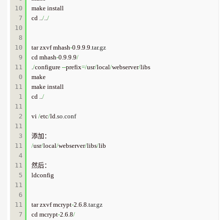
10
make install

7

cd ..
/
..
/
10
8

10
tar zxvf mhash
-
0.9.9.9.
tar
.
gz
9

cd mhash
-
0.9.9.9
/
11
.
/
configure 
--
prefix
=/
usr
/
local
/
webserver
/
libs

0

make

11
make install

1

cd ..
/
11
2

vi 
/
etc
/
ld.
so
.
conf
11
3

11
/
usr
/
local
/
webserver
/
libs
/
lib

4

11
然后：

5

ldconfig

11
6

11
tar zxvf mcrypt
-
2.6.8.
tar
.
gz
7

cd mcrypt
-
2.6.8
/