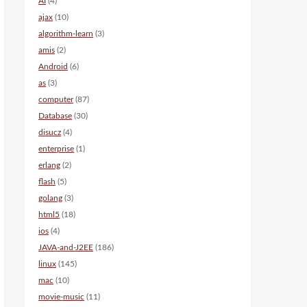
AI
(4)
ajax
(10)
algorithm-learn
(3)
amis
(2)
Android
(6)
as
(3)
computer
(87)
Database
(30)
disucz
(4)
enterprise
(1)
erlang
(2)
flash
(5)
golang
(3)
html5
(18)
ios
(4)
JAVA-and-J2EE
(186)
linux
(145)
mac
(10)
movie-music
(11)