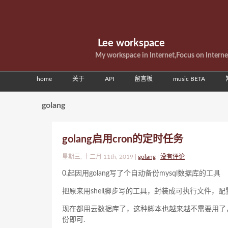
Lee workspace
My workspace in Internet,Focus on Intern
home
关于
API
留言板
music BETA
golang
golang启用cron的定时任务
星期三, 十二月 11th, 2019 |
golang
|
没有评论
0.起因用golang写了个自动备份mysql数据库的工具
把原来用shell脚步写的工具，封装成可执行文件，
现在都用云数据库了，这种脚本也越来越不需要用了
份即可.