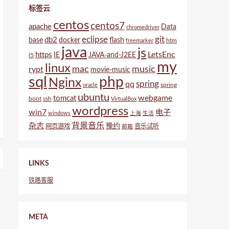
标签云
centos
centos7
apache
Data
chromedriver
eclipse
git
db2
base
docker
flash
htm
freemarker
java
js
LetsEnc
https
IE
JAVA-and-J2EE
l5
my
linux
mac
music
rypt
movie-music
sql
php
Nginx
spring
qq
spring
oracle
ubuntu
webgame
tomcat
boot
ssh
VirtualBox
wordpress
win7
电子
windows
上海
生活
背景音乐
杂志
豫约
网页游戏
音乐试听
邮箱
LINKS
铁路客服
META