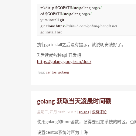
mkdir 
-
p $GOPATH
/
src
/
golang.
org
/
x
/
cd $GOPATH
/
src
/
golang.
org
/
x
/
yum install git

git clone https
:
//github.com/golang/net.git net
go install net
执行go install之后没有提示，就说明安装好了。
7.后续就各种api 开发吧
https://golang.google.cn/doc/
Tags:
centos
,
golang
golang 获取当天凌晨时间戳
星期三, 四月 10th, 2019 |
golang
|
没有评论
使用golang的time函数，记得要设定系统的时区，
设置centos系统时区为上海