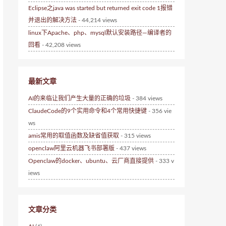
Eclipse之java was started but returned exit code 1报错
并退出的解决方法
- 44,214 views
linux下Apache、php、mysql默认安装路径—编译者的
回看
- 42,208 views
最新文章
AI的来临让我们产生大量的正确的垃圾
- 384 views
ClaudeCode的9个实用命令和4个常用快捷键
- 356 vie
ws
amis常用的取值函数及缺省值获取
- 315 views
openclaw阿里云机器飞书部署版
- 437 views
Openclaw的docker、ubuntu、云厂商直接提供
- 333 v
iews
文章分类