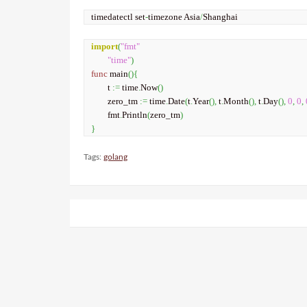
timedatectl set
-
timezone Asia
/
Shanghai
import
(
"fmt"
"time"
)
func
 main
(){
	t 
:=
 time
.
Now
()
	zero_tm 
:=
 time
.
Date
(
t
.
Year
(),
 t
.
Month
(),
 t
.
Day
(),
0
,
0
,
	fmt
.
Println
(
zero_tm
)
}
Tags:
golang