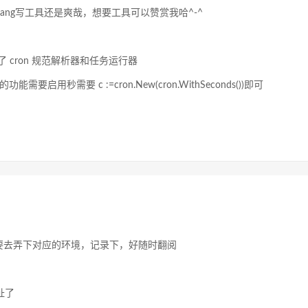
ang写工具还是爽哉，想要工具可以赞赏我哈^-^
 cron 规范解析器和任务运行器
秒需要 c :=cron.New(cron.WithSeconds())即可
候还要去弄下对应的环境，记录下，好随时翻阅
址了