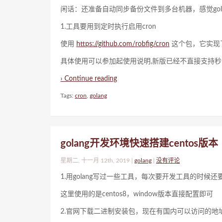
闲话：还准备自动同步备份文件到多台机器，感觉gol
1.工具要用到定时执行启用cron
使用
https://github.com/robfig/cron
这个包，它实现了
具体使用可以参加起使用说明,新版已经不直接支持秒的功能需要启用
› Continue reading
Tags:
cron
,
golang
golang开发环境快速搭建centos版本
星期二, 十一月 12th, 2019 |
golang
|
没有评论
1.用golang写过一些工具，每次要开发工具的时
这里使用的是centos8，window版本直接配置即可
2.官网下载二进制安装包，现在有国内可以访问的地