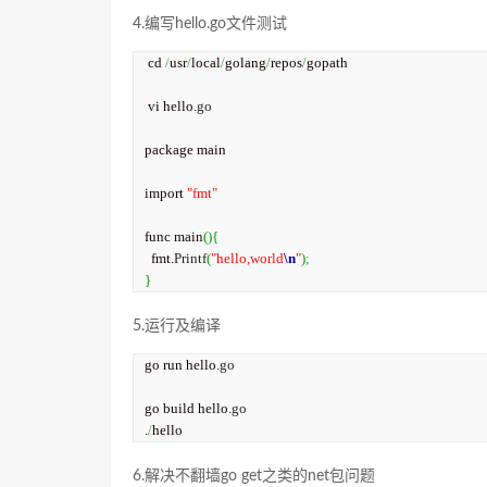
4.编写hello.go文件测试
 cd 
/
usr
/
local
/
golang
/
repos
/
gopath

 vi hello.
go
package main

import 
"fmt"
func main
(
)
{
  fmt.
Printf
(
"hello,world
\n
"
)
;
}
5.运行及编译
go run hello.
go
go build hello.
go
.
/
hello
6.解决不翻墙go get之类的net包问题