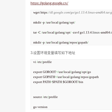
https://golang.google.cn/
wget https
:
//dl.google.com/go/go1.13.4.linux-amd64.tar.g
mkdir 
-
p 
/
usr
/
local
/
golang
/
opt
/
tar 
-
C 
/
usr
/
local
/
golang
/
opt
/
-
zxvf go1.13.4.
linux
-
amd64.
t
mkdir 
-
p 
/
usr
/
local
/
golang
/
repos
/
gopath
/
3.设置环境变量填写如下地址
vi 
/
etc
/
profile

export GOROOT
=/
usr
/
local
/
golang
/
opt
/
go

export GOPATH
=/
usr
/
local
/
golang
/
repos
/
gopath

export PATH
=
$PATH
:
$GOROOT
/
bin

source 
/
etc
/
profile

go version