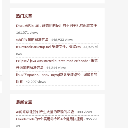
热门文章
Discuz!论坛 URL 静态化的使用的不同主机的配置文件
-
161,071 views
ssh连接慢的解决方法
- 146,933 views
IEDevToolBarSetup.msi 安装文件，调试css
- 44,539 vi
ews
Eclipse之java was started but returned exit code 1报错
并退出的解决方法
- 44,214 views
linux下Apache、php、mysql默认安装路径—编译者的
回看
- 42,207 views
最新文章
AI的来临让我们产生大量的正确的垃圾
- 383 views
ClaudeCode的9个实用命令和4个常用快捷键
- 355 vie
ws