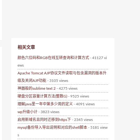
相关文章
颜色六位码和RGB在线互转查询和计算方式
- 41127 vi
ews
Apache Tomcat AJP协议文件读取与包含漏洞的版本升
级及关闭AJP功能
- 3105 views
神器般的sublime text 2
- 4275 views
硬盘分区容量计算方法(整数G)
- 9525 views
理解java里一年中第多少周的定义
- 4091 views
wp升级小计
- 3823 views
启用新域名且同时迁移到https下
- 2345 views
mysql备份导入导出说明和对应的shell脚本
- 5181 view
s