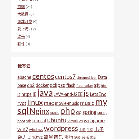
前端
(21)
大数据
(8)
游戏开发
(9)
爱上海
(19)
读书
(4)
软件
(3)
标签云
centos
centos7
apache
Data
chromedriver
eclipse
git
db2
base
docker
flash
htm
freemarker
java
js
LetsEnc
https
IE
JAVA-and-J2EE
l5
my
linux
mac
music
rypt
movie-music
sql
php
Nginx
spring
qq
spring
oracle
ubuntu
webgame
tomcat
boot
ssh
VirtualBox
wordpress
win7
电子
windows
上海
生活
背景音乐
杂志
豫约
网页游戏
音乐试听
邮箱