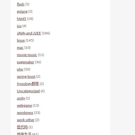
flash
(5)
golang
(3)
html5
(18)
ios
(4)
JAVA-and-J2EE
(186)
linux
(145)
mac
(10)
movie-music
(11)
pagemaker
(36)
php
(50)
spring-boot
(2)
Synology群晖
(2)
Uncategorized
(6)
unity
(1)
webgame
(15)
wordpress
(33)
work-other
(2)
低代码
(1)
体味生活
(41)