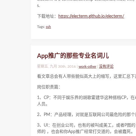
s.
下载地址：
https://electerm.github.io/electerm/
Tags:
ssh
App推广的那些专业名词儿
星期五, 九月 30th, 2016 |
work-other
|
没有评论
看文章总会有人带些貌似高大上的缩写，这里汇总下
岗位职责篇：
1、CP：不同于娱乐界的胡歌霍建华这种搭档CP，在A
人员。
2、PM：产品经理，对就是互联网公司最危险的那
3、UI：在创业公司，也有的被叫成美工，或者P图
师的 ，也会和你App推广经常打交道的，会被蠢死。