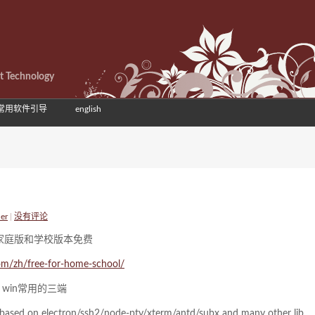
et Technology
常用软件引导
english
er
|
没有评论
使用家庭版和学校版本免费
om/zh/free-for-home-school/
, win常用的三端
in) based on electron/ssh2/node-pty/xterm/antd/subx and many other lib