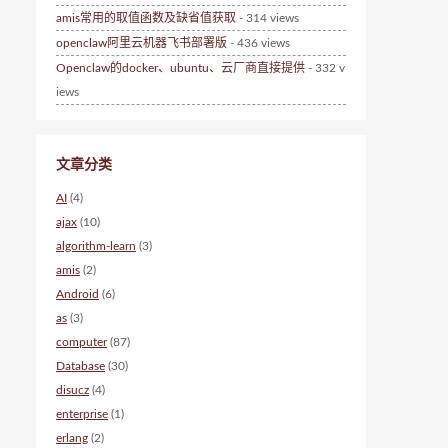
amis常用的取值函数及缺省值获取
- 314 views
openclaw阿里云机器飞书部署版
- 436 views
Openclaw的docker、ubuntu、云厂商直接提供
- 332 v
iews
文章分类
AI
(4)
ajax
(10)
algorithm-learn
(3)
amis
(2)
Android
(6)
as
(3)
computer
(87)
Database
(30)
disucz
(4)
enterprise
(1)
erlang
(2)