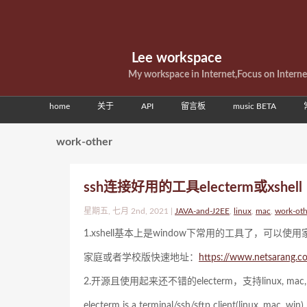
Lee workspace
My workspace in Internet,Focus on Intern
home
关于
API
留言板
music BETA
work-other
ssh连接好用的工具electerm或xshell
星期五, 七月 2nd, 2021 |
JAVA-and-J2EE
,
linux
,
mac
,
work-oth
1.xshell基本上是window下常用的工具了，可以
家庭或者学校版快速地址：
https://www.netsarang.c
2.开源且使用起来还不错的electerm，支持linux, mac
electerm is a terminal/ssh/sftp client(linux, mac, w