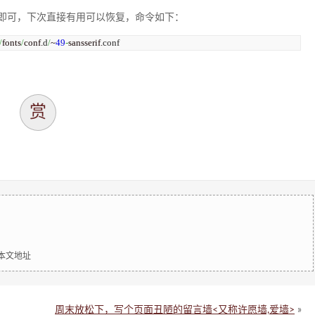
即可，下次直接有用可以恢复，命令如下：
/
fonts
/
conf.
d
/
~
49
-
sansserif.
conf
赏
明本文地址
周末放松下，写个页面丑陋的留言墙<又称许愿墙,爱墙>
»