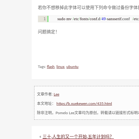
若你不想移掉此字体可以使用下列命令做过备份字体
sudo mv 
/
etc
/
fonts
/
conf.
d
/
49
-
sansserif.
conf
/
etc
问题搞定！
Tags:
flash
,
linux
,
ubuntu
文章作者:
Lee
本文地址：
https://b.xuekewen.com/435.html
除非注明，Pomelo Lee文章均为原创，转载请以链接形式标
«
三十,人生的又一个开始,五年计划吗？