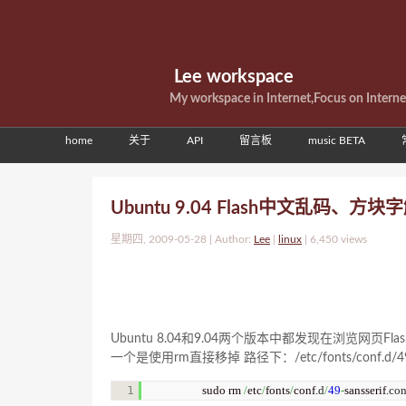
Lee workspace
My workspace in Internet,Focus on Intern
home
关于
API
留言板
music BETA
Ubuntu 9.04 Flash中文乱码
星期四, 2009-05-28 | Author:
Lee
|
linux
|
6,450 views
Ubuntu 8.04和9.04两个版本中都发现在浏览
一个是使用rm直接移掉 路径下：/etc/fonts/conf.d/49
sudo rm 
/
etc
/
fonts
/
conf.
d
/
49
-
sansserif.
con