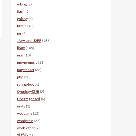
erlang
(2)
flash
(5)
golang
(3)
html5
(18)
ios
(4)
JAVA-and-J2EE
(186)
linux
(145)
mac
(10)
movie-music
(11)
pagemaker
(36)
php
(50)
spring-boot
(2)
Synology群晖
(2)
Uncategorized
(6)
unity
(1)
webgame
(15)
wordpress
(33)
work-other
(2)
低代码
(1)