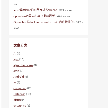
ws
amis常用的取值函数及缺省值获取
- 324 views
openclaw阿里云机器飞书部署版
- 447 views
Openclaw的docker、ubuntu、云厂商直接提供
- 342 v
iews
文章分类
AI
(4)
ajax
(10)
algorithm-learn
(3)
amis
(2)
Android
(6)
as
(3)
computer
(87)
Database
(30)
disucz
(4)
enterprise
(1)