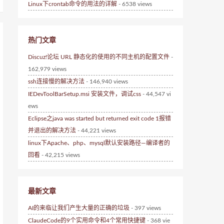
Linux下crontab命令的用法的详解
- 6538 views
热门文章
Discuz!论坛 URL 静态化的使用的不同主机的配置文件
-
162,979 views
ssh连接慢的解决方法
- 146,940 views
IEDevToolBarSetup.msi 安装文件，调试css
- 44,547 vi
ews
Eclipse之java was started but returned exit code 1报错
并退出的解决方法
- 44,221 views
linux下Apache、php、mysql默认安装路径—编译者的
回看
- 42,215 views
最新文章
AI的来临让我们产生大量的正确的垃圾
- 397 views
ClaudeCode的9个实用命令和4个常用快捷键
- 368 vie