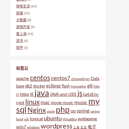
体味生活
(41)
前端
(21)
大数据
(8)
游戏开发
(9)
爱上海
(19)
读书
(4)
软件
(3)
标签云
centos
centos7
apache
Data
chromedriver
eclipse
git
db2
base
docker
flash
htm
freemarker
java
js
LetsEnc
https
IE
JAVA-and-J2EE
l5
my
linux
mac
music
rypt
movie-music
sql
php
Nginx
spring
qq
spring
oracle
ubuntu
webgame
tomcat
boot
ssh
VirtualBox
wordpress
win7
电子
windows
上海
生活