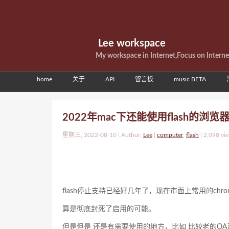
Lee workspace
My workspace in Internet,Focus on Intern
home
关于
API
留言板
music BETA
2022年mac下还能使用flash的浏览
星期三, 2022-08-10 | Author:
Lee
|
computer
,
flash
|
2,098 vi
flash停止支持已经好几年了，现在市面上常用的ch
算是彻底封死了启用的可能。
但是但是 还是有需要使用的地方，比如 比较老的OA