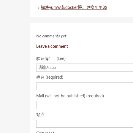
«
解决yum安装docker慢，更换阿里源
No comments yet.
Leave a comment
验证码： （Lee）
姓名 (required)
Mail (will not be published) (required)
站点