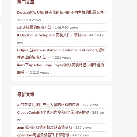
热门文章
Discuz!论坛 URL 静态化的使用的不同主机的配置文件
-
163,018 views
ssh连接慢的解决方法
- 146,940 views
IEDevToolBarSetup.msi 安装文件，调试css
- 44,548 vi
ews
Eclipse之java was started but returned exit code 1报错
并退出的解决方法
- 44,221 views
linux下Apache、php、mysql默认安装路径—编译者的
回看
- 42,215 views
最新文章
AI的来临让我们产生大量的正确的垃圾
- 397 views
ClaudeCode的9个实用命令和4个常用快捷键
- 368 vie
ws
amis常用的取值函数及缺省值获取
- 325 views
openclaw阿里云机器飞书部署版
- 447 views