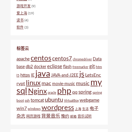
游戏开发
(9)
爱上海
(19)
读书
(4)
软件
(3)
标签云
centos
centos7
apache
Data
chromedriver
eclipse
git
db2
base
docker
flash
htm
freemarker
java
js
LetsEnc
https
IE
JAVA-and-J2EE
l5
my
linux
mac
music
rypt
movie-music
sql
php
Nginx
spring
qq
spring
oracle
ubuntu
webgame
tomcat
boot
ssh
VirtualBox
wordpress
win7
电子
windows
上海
生活
背景音乐
杂志
豫约
网页游戏
音乐试听
邮箱