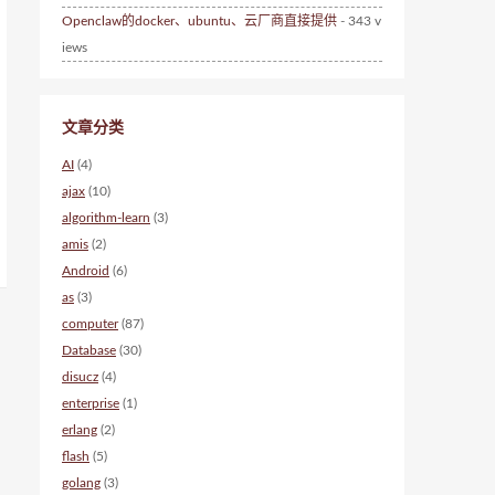
Openclaw的docker、ubuntu、云厂商直接提供
- 343 v
iews
文章分类
AI
(4)
ajax
(10)
algorithm-learn
(3)
amis
(2)
Android
(6)
as
(3)
computer
(87)
Database
(30)
disucz
(4)
enterprise
(1)
erlang
(2)
flash
(5)
golang
(3)