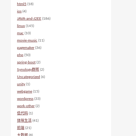
html5
(18)
ios
(4)
JAVA-and-J2EE
(186)
linux
(145)
mac
(10)
movie-music
(11)
pagemaker
(36)
php
(50)
spring-boot
(2)
Synology群晖
(2)
Uncategorized
(6)
unity
(1)
webgame
(15)
wordpress
(33)
work-other
(2)
低代码
(1)
体味生活
(41)
前端
(21)
大数据
(8)