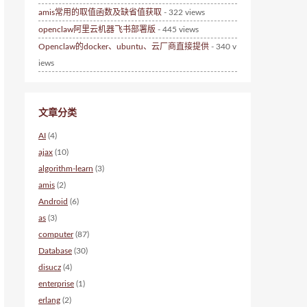
amis常用的取值函数及缺省值获取
- 322 views
openclaw阿里云机器飞书部署版
- 445 views
Openclaw的docker、ubuntu、云厂商直接提供
- 340 v
iews
文章分类
AI
(4)
ajax
(10)
algorithm-learn
(3)
amis
(2)
Android
(6)
as
(3)
computer
(87)
Database
(30)
disucz
(4)
enterprise
(1)
erlang
(2)