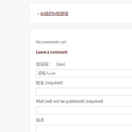
«
纠结的ln软链接
No comments yet.
Leave a comment
验证码： （Lee）
姓名 (required)
Mail (will not be published) (required)
站点