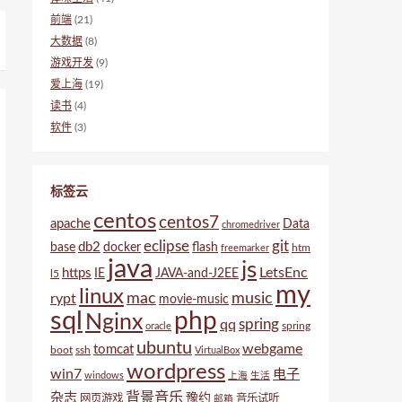
前端
(21)
大数据
(8)
游戏开发
(9)
爱上海
(19)
读书
(4)
软件
(3)
标签云
centos
centos7
apache
Data
chromedriver
eclipse
git
db2
base
docker
flash
htm
freemarker
java
js
LetsEnc
https
IE
JAVA-and-J2EE
l5
my
linux
mac
music
rypt
movie-music
sql
php
Nginx
spring
qq
spring
oracle
ubuntu
webgame
tomcat
boot
ssh
VirtualBox
wordpress
win7
电子
windows
上海
生活
背景音乐
杂志
豫约
网页游戏
音乐试听
邮箱