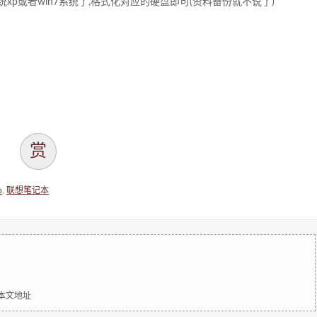
p或者win7系统了,格式化对应的硬盘即可(资料备份就不说了)
赏
p
,
联想笔记本
明本文地址