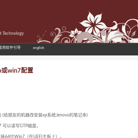
et Technology
常用软件引导
english
或win7配置
 (给朋友的机器改安装xp系统,lenovo的笔记本)
7 可以读写GTP磁盘，
64位Win7（在UEFI主板上）。