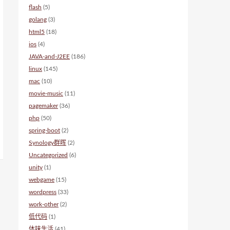
flash
(5)
golang
(3)
html5
(18)
ios
(4)
JAVA-and-J2EE
(186)
linux
(145)
mac
(10)
movie-music
(11)
pagemaker
(36)
php
(50)
spring-boot
(2)
Synology群晖
(2)
Uncategorized
(6)
unity
(1)
webgame
(15)
wordpress
(33)
work-other
(2)
低代码
(1)
体味生活
(41)