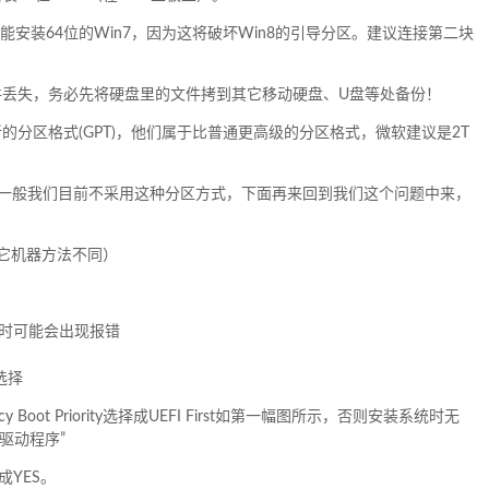
能安装64位的Win7，因为这将破坏Win8的引导分区。建议连接第二块
件丢失，务必先将硬盘里的文件拷到其它移动硬盘、U盘等处备份！
的分区格式(GPT)，他们属于比普通更高级的分区格式，微软建议是2T
此一般我们目前不采用这种分区方式，下面再来回到我们这个问题中来，
，其它机器方法不同）
驱引导时可能会出现报错
种选择
gacy Boot Priority选择成UEFI First如第一幅图所示，否则安装系统时无
驱动程序”
择成YES。