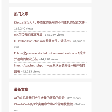
热门文章
Discuz!论坛 URL 静态化的使用的不同主机的配置文件
-
162,240 views
ssh连接慢的解决方法
- 146,939 views
IEDevToolBarSetup.msi 安装文件，调试css
- 44,545 vi
ews
Eclipse之java was started but returned exit code 1报错
并退出的解决方法
- 44,220 views
linux下Apache、php、mysql默认安装路径—编译者的
回看
- 42,213 views
最新文章
AI的来临让我们产生大量的正确的垃圾
- 395 views
ClaudeCode的9个实用命令和4个常用快捷键
- 367 vie
ws