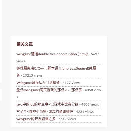
相关文章
webgame遭遇double free or corruption (!prev):
- 5697
views
游戏服务端C/C++与脚本语言(php,Lua,Squirrel)共服
务
- 10215 views
Webgame编程从入门到精通
- 4177 views
盘点(webgame)网页游戏的那点人、那点事
- 4058 view
s
java中的log的那点事–记游戏中比赛分组
- 4806 views
写了个<食神小当家>游戏的通讯插件
- 4231 views
webgame的开发烦恼之多
- 5619 views