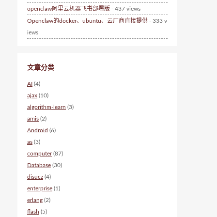
openclaw阿里云机器飞书部署版
- 437 views
Openclaw的docker、ubuntu、云厂商直接提供
- 333 v
iews
文章分类
AI
(4)
ajax
(10)
algorithm-learn
(3)
amis
(2)
Android
(6)
as
(3)
computer
(87)
Database
(30)
disucz
(4)
enterprise
(1)
erlang
(2)
flash
(5)