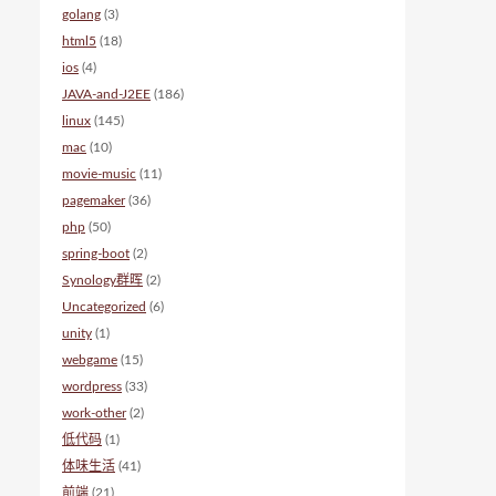
golang
(3)
html5
(18)
ios
(4)
JAVA-and-J2EE
(186)
linux
(145)
mac
(10)
movie-music
(11)
pagemaker
(36)
php
(50)
spring-boot
(2)
Synology群晖
(2)
Uncategorized
(6)
unity
(1)
webgame
(15)
wordpress
(33)
work-other
(2)
低代码
(1)
体味生活
(41)
前端
(21)