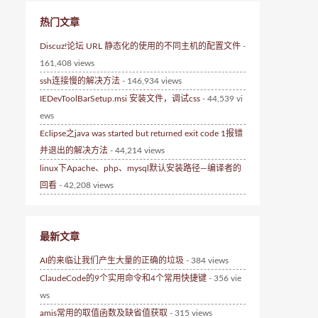
热门文章
Discuz!论坛 URL 静态化的使用的不同主机的配置文件
-
161,408 views
ssh连接慢的解决方法
- 146,934 views
IEDevToolBarSetup.msi 安装文件，调试css
- 44,539 vi
ews
Eclipse之java was started but returned exit code 1报错
并退出的解决方法
- 44,214 views
linux下Apache、php、mysql默认安装路径—编译者的
回看
- 42,208 views
最新文章
AI的来临让我们产生大量的正确的垃圾
- 384 views
ClaudeCode的9个实用命令和4个常用快捷键
- 356 vie
ws
amis常用的取值函数及缺省值获取
- 315 views