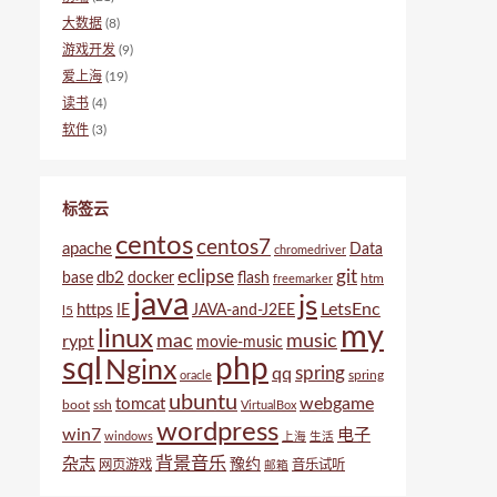
大数据
(8)
游戏开发
(9)
爱上海
(19)
读书
(4)
软件
(3)
标签云
centos
centos7
apache
Data
chromedriver
eclipse
git
db2
base
docker
flash
htm
freemarker
java
js
LetsEnc
https
IE
JAVA-and-J2EE
l5
my
linux
mac
music
rypt
movie-music
sql
php
Nginx
spring
qq
spring
oracle
ubuntu
webgame
tomcat
boot
ssh
VirtualBox
wordpress
win7
电子
windows
上海
生活
背景音乐
杂志
豫约
网页游戏
音乐试听
邮箱