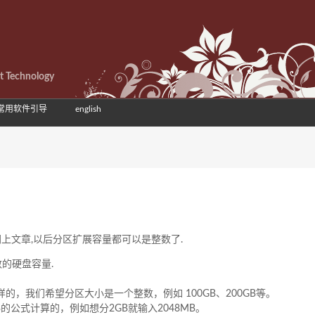
et Technology
常用软件引导
english
上文章,以后分区扩展容量都可以是整数了.
的硬盘容量.
的，我们希望分区大小是一个整数，例如 100GB、200GB等。
B的公式计算的，例如想分2GB就输入2048MB。