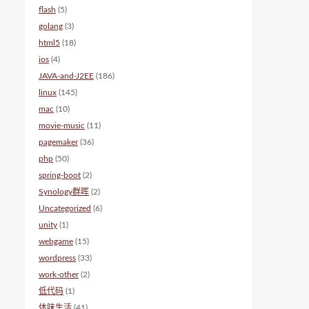
flash
(5)
golang
(3)
html5
(18)
ios
(4)
JAVA-and-J2EE
(186)
linux
(145)
mac
(10)
movie-music
(11)
pagemaker
(36)
php
(50)
spring-boot
(2)
Synology群晖
(2)
Uncategorized
(6)
unity
(1)
webgame
(15)
wordpress
(33)
work-other
(2)
低代码
(1)
体味生活
(41)