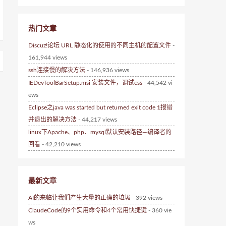
热门文章
Discuz!论坛 URL 静态化的使用的不同主机的配置文件
-
161,944 views
ssh连接慢的解决方法
- 146,936 views
IEDevToolBarSetup.msi 安装文件，调试css
- 44,542 vi
ews
Eclipse之java was started but returned exit code 1报错
并退出的解决方法
- 44,217 views
linux下Apache、php、mysql默认安装路径—编译者的
回看
- 42,210 views
最新文章
AI的来临让我们产生大量的正确的垃圾
- 392 views
ClaudeCode的9个实用命令和4个常用快捷键
- 360 vie
ws