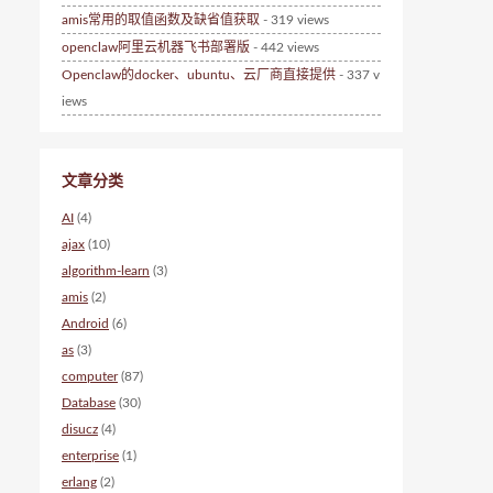
amis常用的取值函数及缺省值获取
- 319 views
openclaw阿里云机器飞书部署版
- 442 views
Openclaw的docker、ubuntu、云厂商直接提供
- 337 v
iews
文章分类
AI
(4)
ajax
(10)
algorithm-learn
(3)
amis
(2)
Android
(6)
as
(3)
computer
(87)
Database
(30)
disucz
(4)
enterprise
(1)
erlang
(2)