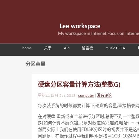
Lee workspace
My workspace in Internet,Focus on Intern
home
关于
API
留言板
music BETA
分区容量
硬盘分区容量计算方法(整数G)
星期五, 四月 5th, 2013 |
computer
|
没有评论
每次装系统的时候都要计算下,硬盘的容量,直接摘录网
在对硬盘 重新或者全新进行分区时,总得不到一个整数
(对如何计算不感兴趣,只是对数值感兴趣的,哈哈~~~~)
然而实际上我们在使用FDISK分区时的初衷并不是这样
问题是，在操作过程中我们明明是按照1GB=1024M