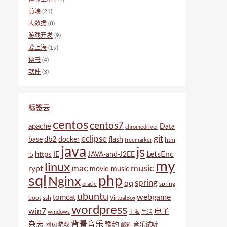
前端
(21)
大数据
(8)
游戏开发
(9)
爱上海
(19)
读书
(4)
软件
(3)
标签云
centos
centos7
apache
Data
chromedriver
eclipse
git
db2
base
docker
flash
htm
freemarker
java
js
LetsEnc
https
IE
JAVA-and-J2EE
l5
my
linux
mac
music
rypt
movie-music
sql
php
Nginx
spring
qq
spring
oracle
ubuntu
webgame
tomcat
boot
ssh
VirtualBox
wordpress
win7
电子
windows
上海
生活
背景音乐
杂志
豫约
网页游戏
音乐试听
邮箱