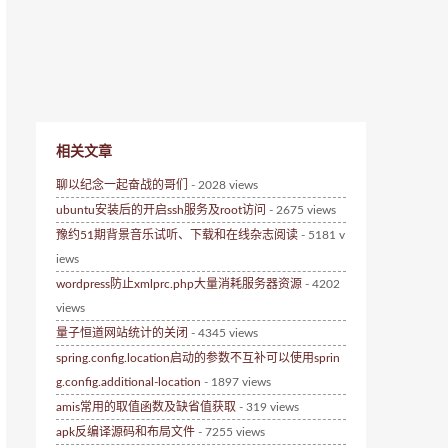
相关文章
聊以纪念一起奋战的哥们
- 2028 views
ubuntu安装后的开启ssh服务及root访问
- 2675 views
豫约51期背景音乐试听、下载和在线杂志阅读
- 5181 v
iews
wordpress防止xmlprc.php大量消耗服务器资源
- 4202
views
量子恒道网站统计的关闭
- 4345 views
spring.config.location启动的参数不互补可以使用sprin
g.config.additional-location
- 1897 views
amis常用的取值函数及缺省值获取
- 319 views
apk反编译源码和布局文件
- 7255 views