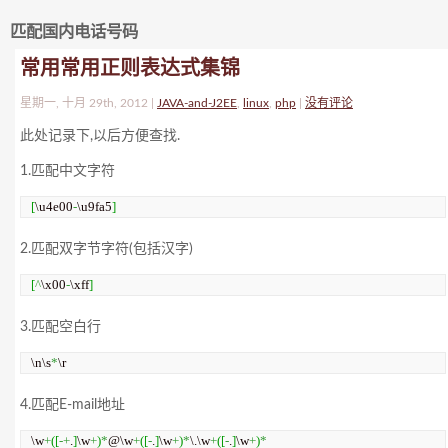
匹配国内电话号码
常用常用正则表达式集锦
星期一, 十月 29th, 2012 |
JAVA-and-J2EE
,
linux
,
php
|
没有评论
此处记录下,以后方便查找.
1.匹配中文字符
[
\u4e00
-
\u9fa5
]
2.匹配双字节字符(包括汉字)
[
^
\x00
-
\xff
]
3.匹配空白行
\n\s
*
\r
4.匹配E-mail地址
\w
+
(
[
-+
.
]
\w
+
)
*
@\w
+
(
[
-
.
]
\w
+
)
*
\.\w
+
(
[
-
.
]
\w
+
)
*