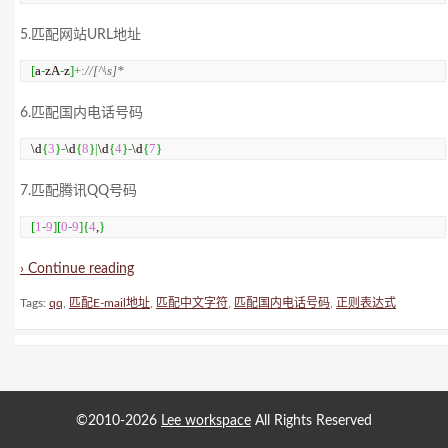
5.匹配网站URL地址
[
a
-
zA
-
z
]
+:
//[^\s]*
6.匹配国内电话号码
\d
{
3
}
-
\d
{
8
}
|
\d
{
4
}
-
\d
{
7
}
7.匹配腾讯QQ号码
[
1
-
9
]
[
0
-
9
]
{
4
,
}
› Continue reading
Tags:
qq
,
匹配E-mail地址
,
匹配中文字符
,
匹配国内电话号码
,
正则表达式
©2010-2026
Lee workspace
All Rights Reserved