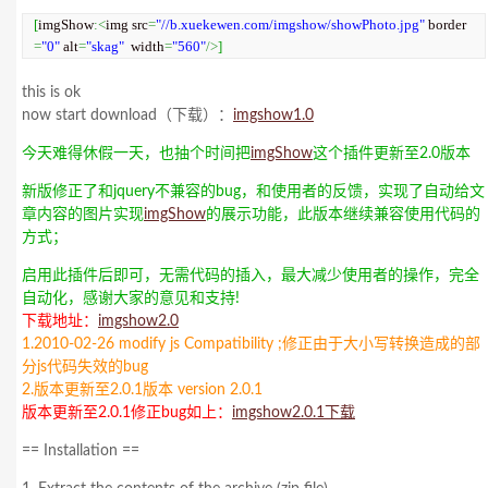
[
imgShow
:<
img src
=
"//b.xuekewen.com/imgshow/showPhoto.jpg"
 border
=
"0"
 alt
=
"skag"
  width
=
"560"
/>
]
this is ok
now start download（下载）：
imgshow1.0
今天难得休假一天，也抽个时间把
imgShow
这个插件更新至2.0版本
新版修正了和jquery不兼容的bug，和使用者的反馈，实现了自动给文
章内容的图片实现
imgShow
的展示功能，此版本继续兼容使用代码的
方式；
启用此插件后即可，无需代码的插入，最大减少使用者的操作，完全
自动化，感谢大家的意见和支持!
下载地址：
imgshow2.0
1.2010-02-26 modify js Compatibility ;修正由于大小写转换造成的部
分js代码失效的bug
2.版本更新至2.0.1版本 version 2.0.1
版本更新至2.0.1修正bug如上：
imgshow2.0.1下载
== Installation ==