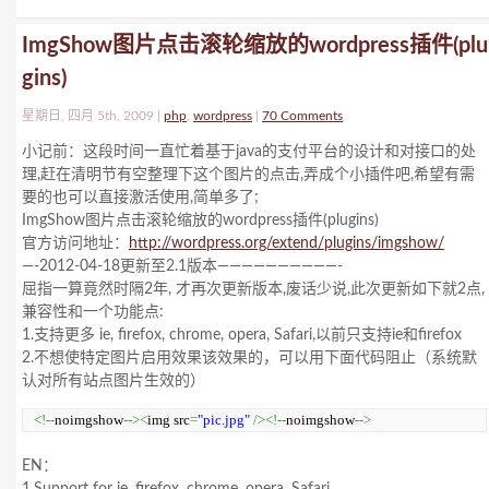
ImgShow图片点击滚轮缩放的wordpress插件(plu
gins)
星期日, 四月 5th, 2009 |
php
,
wordpress
|
70 Comments
小记前：这段时间一直忙着基于java的支付平台的设计和对接口的处
理,赶在清明节有空整理下这个图片的点击,弄成个小插件吧,希望有需
要的也可以直接激活使用,简单多了;
ImgShow图片点击滚轮缩放的wordpress插件(plugins)
官方访问地址：
http://wordpress.org/extend/plugins/imgshow/
—-2012-04-18更新至2.1版本——————————-
屈指一算竟然时隔2年, 才再次更新版本,废话少说,此次更新如下就2点,
兼容性和一个功能点:
1.支持更多 ie, firefox, chrome, opera, Safari,以前只支持ie和firefox
2.不想使特定图片启用效果该效果的，可以用下面代码阻止（系统默
认对所有站点图片生效的）
<!--
noimgshow
--><
img src
=
"pic.jpg"
/><!--
noimgshow
-->
EN：