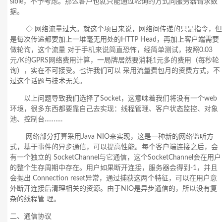
sible，不予考虑。那么客户也就只能通过轮询的方式向服务器请求数
据。
◇ 网络流量过大。就这个项目来说，网络间传递的只是指令，但
是每次传递都要加上一堆毫无用处的HTTP Head，再加上客户端需要
做轮询，这个流量 对于手机来说简直恐怖，经简单测试，按照0.03
元/K的GPRS网络费用计算，一局牌居然要消耗1元多的费用（每秒轮
询），实在不可接受。也许我们可以 采用流量费包月的资费方式，不
过这个话题与技术无关。
以上问题导致我们选择了Socket，这意味着我们将没有一个web
环境，很多东西都要靠自己去实现：线程管理、客户状态监控、对象
池、控制台……….
网络部分打算采用Java NIO来实现，这是一种新的网络监听方
式，基于事件的异步通信，可以提高性能。每个客户端连接之后，会
有一个独立的 SocketChannel与它通信，这个SocketChannel会在用户
的整个生存周期中存在。用户如果断开连接，服务器会得到-1，并且
会抛出 Connection reset异常，通过捕获这两个特征，可以在用户意
外断开连接后清理相关的资源。由于NIO是异步通信的，所以没有复
杂的线程管 理。
二、通信协议