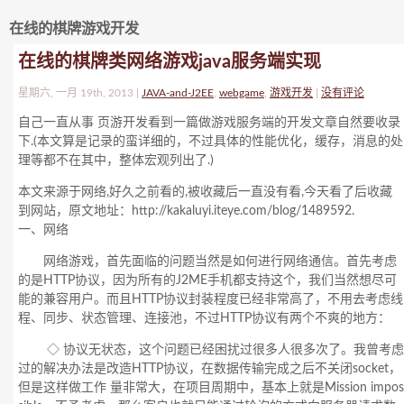
在线的棋牌游戏开发
在线的棋牌类网络游戏java服务端实现
星期六, 一月 19th, 2013 |
JAVA-and-J2EE
,
webgame
,
游戏开发
|
没有评论
自己一直从事 页游开发看到一篇做游戏服务端的开发文章自然要收录
下.(本文算是记录的蛮详细的，不过具体的性能优化，缓存，消息的处
理等都不在其中，整体宏观列出了.)
本文来源于网络,好久之前看的,被收藏后一直没有看,今天看了后收藏
到网站，原文地址：http://kakaluyi.iteye.com/blog/1489592.
一、网络
网络游戏，首先面临的问题当然是如何进行网络通信。首先考虑
的是HTTP协议，因为所有的J2ME手机都支持这个，我们当然想尽可
能的兼容用户。而且HTTP协议封装程度已经非常高了，不用去考虑线
程、同步、状态管理、连接池，不过HTTP协议有两个不爽的地方：
◇ 协议无状态，这个问题已经困扰过很多人很多次了。我曾考虑
过的解决办法是改造HTTP协议，在数据传输完成之后不关闭socket，
但是这样做工作 量非常大，在项目周期中，基本上就是Mission impos