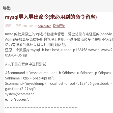
导出
mysql导入导出命令(未必用到的命令留念)
星期二, 四月 6th, 2010 |
computer
|
没有评论
mysql的使用原生的sql进行数据库管理，感觉总是有点怪怪的(phpMy
Admin等那么多免费好用的管理工具呢),不过多懂点命令也是很不错,记
忆力有限放到此处以备以后用时翻阅吧;
还原一个数据库:mysql -h localhost -u root -p123456 www
d:\www2
010-04-06.sql
//以下是在程序中进行测试
//$command = “mysqldump –opt -h $dbhost -u $dbuser -p $dbpass
$dbname | gzip > $backupFile”;
$command=”mysqldump -h localhost -u root -p123456 guestbook >
guestbook2-29.sql”;
system($command);
echo “success”;
************************************************