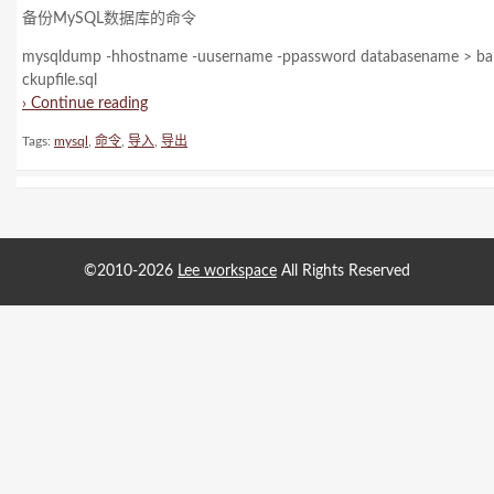
备份MySQL数据库的命令
mysqldump -hhostname -uusername -ppassword databasename > ba
ckupfile.sql
› Continue reading
Tags:
mysql
,
命令
,
导入
,
导出
©2010-2026
Lee workspace
All Rights Reserved