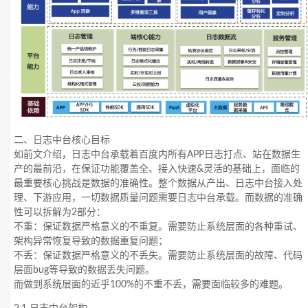
二、日志中台核心目标
如前文介绍，日志中台承载着百度内所有APP日志打点、站在数据生
产的最前沿，在保证功能覆盖全、接入快速&灵活的基础上，面临的
最重要核心挑战是数据的准确性。整个数据从产出、日志中台接入处
理、下游应用，一切数据质量问题需要日志中台承载。而数据的准确
性可以拆解为2部分：
不重：保证数据严格意义的不重复。需要防止系统层面的各种重试、
架构异常恢复导致的数据重复问题；
不丢：保证数据严格意义的不丢失。需要防止系统层面的故障、代码
层面bug等导致的数据丢失问题。
而做到系统层面的近乎100%的不重不丢，需要面临较多的难题。