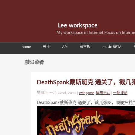
Lee workspace
My workspace in Internet,Focus on Intern
home
关于
API
留言板
music BETA
禁忌菜肴
DeathSpank戴斯班克 通关了，
星期六, 一月 22nd, 2011 |
webgame
,
体味生活
|
一条评论
DeathSpank戴斯班克 通关了，截几张图，顺便把