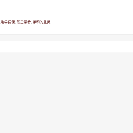
独角兽便便
,
禁忌菜肴
,
谦和的圣灵