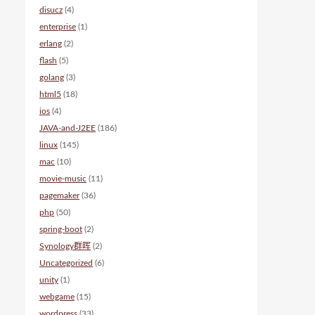
disucz
(4)
enterprise
(1)
erlang
(2)
flash
(5)
golang
(3)
html5
(18)
ios
(4)
JAVA-and-J2EE
(186)
linux
(145)
mac
(10)
movie-music
(11)
pagemaker
(36)
php
(50)
spring-boot
(2)
Synology群晖
(2)
Uncategorized
(6)
unity
(1)
webgame
(15)
wordpress
(33)