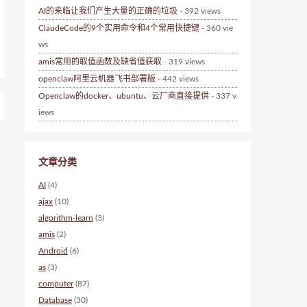
AI的来临让我们产生大量的正确的垃圾
- 392 views
ClaudeCode的9个实用命令和4个常用快捷键
- 360 vie
ws
amis常用的取值函数及缺省值获取
- 319 views
openclaw阿里云机器飞书部署版
- 442 views
Openclaw的docker、ubuntu、云厂商直接提供
- 337 v
iews
文章分类
AI
(4)
ajax
(10)
algorithm-learn
(3)
amis
(2)
Android
(6)
as
(3)
computer
(87)
Database
(30)