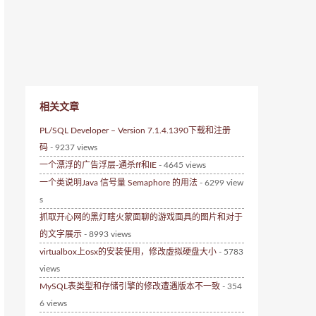
相关文章
PL/SQL Developer – Version 7.1.4.1390下载和注册
码
- 9237 views
一个漂浮的广告浮层-通杀ff和IE
- 4645 views
一个类说明Java 信号量 Semaphore 的用法
- 6299 view
s
抓取开心网的黑灯瞎火蒙面聊的游戏面具的图片和对于
的文字展示
- 8993 views
virtualbox上osx的安装使用，修改虚拟硬盘大小
- 5783
views
MySQL表类型和存储引擎的修改遭遇版本不一致
- 354
6 views