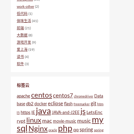
work-other
(2)
低代码
(1)
体味生活
(41)
前端
(21)
大数据
(8)
游戏开发
(9)
爱上海
(19)
读书
(4)
软件
(3)
标签云
centos
centos7
apache
Data
chromedriver
eclipse
git
db2
base
docker
flash
htm
freemarker
java
js
LetsEnc
https
IE
JAVA-and-J2EE
l5
my
linux
mac
music
rypt
movie-music
sql
php
Nginx
spring
qq
spring
oracle