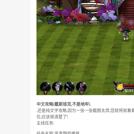
中文攻略(戴斯班克,不是地牢).
.还是纯文字攻略,因为一张一张截图太烦,您就将就着
位,应该很清楚了!
主线任务:
任务名称:恶毒野鸡嘴唇