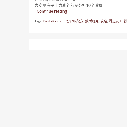
去女巫房子上方驯养幼龙处打10个嘴唇
› Continue reading
Tags:
DeathSpank
,
一份邪眼配方
,
戴斯班克
,
攻略
,
湖之女王
,