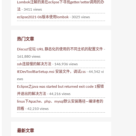
Lombok注解的类在eclipse下寻找getter/setter调用的办
法
- 3411 views
eclipse2021-06版本使用lombok
- 3025 views
热门文章
Discuz!论坛 URL 静态化的使用的不同主机的配置文件
-
161,880 views
ssh连接慢的解决方法
- 146,936 views
IEDevToolBarSetup.msi 安装文件，调试css
- 44,542 vi
ews
Eclipse之java was started but returned exit code 1报错
并退出的解决方法
- 44,216 views
linux下Apache、php、mysql默认安装路径—编译者的
回看
- 42,210 views
最新文章