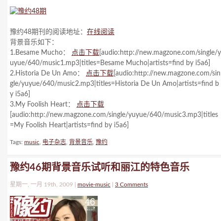
豫约48期刊的阅读地址：
在线阅读
背景音乐如下：
1.Besame Mucho：
点击下载
[audio:http://new.magzone.com/single/y
uyue/640/music1.mp3|titles=Besame Mucho|artists=find by i5a6]
2.Historia De Un Amo：
点击下载
[audio:http://new.magzone.com/sin
gle/yuyue/640/music2.mp3|titles=Historia De Un Amo|artists=find b
y i5a6]
3.My Foolish Heart：
点击下载
[audio:http://new.magzone.com/single/yuyue/640/music3.mp3|titles
=My Foolish Heart|artists=find by i5a6]
Tags:
music
,
电子杂志
,
背景音乐
,
豫约
豫约46期背景音乐试听和丽江的特色音乐
星期一, 一月 19th, 2009 |
movie-music
|
3 Comments