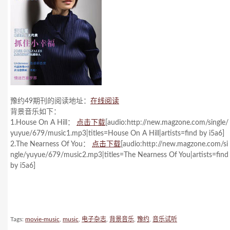
豫约49期刊的阅读地址：
在线阅读
背景音乐如下：
1.House On A Hill：
点击下载
[audio:http://new.magzone.com/single/
yuyue/679/music1.mp3|titles=House On A Hill|artists=find by i5a6]
2.The Nearness Of You：
点击下载
[audio:http://new.magzone.com/si
ngle/yuyue/679/music2.mp3|titles=The Nearness Of You|artists=find
by i5a6]
Tags:
movie-music
,
music
,
电子杂志
,
背景音乐
,
豫约
,
音乐试听