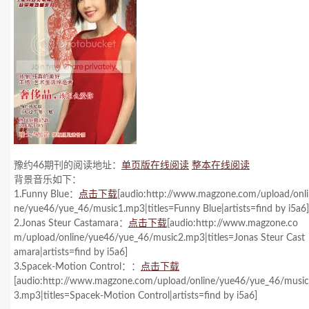
豫约46期刊的阅读地址：
单页版在线阅读
整本在线阅读
背景音乐如下：
1.Funny Blue：
点击下载
[audio:http://www.magzone.com/upload/onli
ne/yue46/yue_46/music1.mp3|titles=Funny Blue|artists=find by i5a6]
2.Jonas Steur Castamara：
点击下载
[audio:http://www.magzone.co
m/upload/online/yue46/yue_46/music2.mp3|titles=Jonas Steur Cast
amara|artists=find by i5a6]
3.Spacek-Motion Control：：
点击下载
[audio:http://www.magzone.com/upload/online/yue46/yue_46/music
3.mp3|titles=Spacek-Motion Control|artists=find by i5a6]