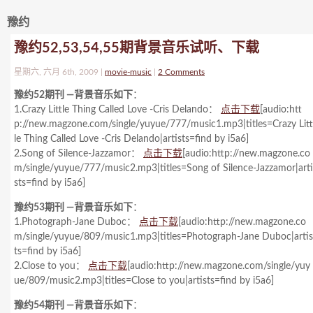
豫约
豫约52,53,54,55期背景音乐试听、下载
星期六, 六月 6th, 2009 |
movie-music
|
2 Comments
豫约52期刊 —背景音乐如下
：
1.Crazy Little Thing Called Love -Cris Delando：
点击下载
[audio:htt
p://new.magzone.com/single/yuyue/777/music1.mp3|titles=Crazy Litt
le Thing Called Love -Cris Delando|artists=find by i5a6]
2.Song of Silence-Jazzamor：
点击下载
[audio:http://new.magzone.co
m/single/yuyue/777/music2.mp3|titles=Song of Silence-Jazzamor|arti
sts=find by i5a6]
豫约53期刊 —背景音乐如下
：
1.Photograph-Jane Duboc：
点击下载
[audio:http://new.magzone.co
m/single/yuyue/809/music1.mp3|titles=Photograph-Jane Duboc|artis
ts=find by i5a6]
2.Close to you：
点击下载
[audio:http://new.magzone.com/single/yuy
ue/809/music2.mp3|titles=Close to you|artists=find by i5a6]
豫约54期刊 —背景音乐如下
：