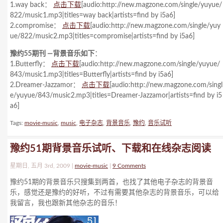
1.way back：
点击下载
[audio:http://new.magzone.com/single/yuyue/
822/music1.mp3|titles=way back|artists=find by i5a6]
2.compromise：
点击下载
[audio:http://new.magzone.com/single/yuy
ue/822/music2.mp3|titles=compromise|artists=find by i5a6]
豫约55期刊 —背景音乐如下
：
1.Butterfly：
点击下载
[audio:http://new.magzone.com/single/yuyue/
843/music1.mp3|titles=Butterfly|artists=find by i5a6]
2.Dreamer-Jazzamor：
点击下载
[audio:http://new.magzone.com/singl
e/yuyue/843/music2.mp3|titles=Dreamer-Jazzamor|artists=find by i5
a6]
Tags:
movie-music
,
music
,
电子杂志
,
背景音乐
,
豫约
,
音乐试听
豫约51期背景音乐试听、下载和在线杂志阅读
星期日, 五月 3rd, 2009 |
movie-music
|
9 Comments
豫约51期的背景音乐只搜集到两首，也找了其他电子杂志的背景音
乐，感觉还是豫约的好听，不过有需要其他杂志的背景音乐，可以给
我留言，我也跟新其他杂志的音乐！