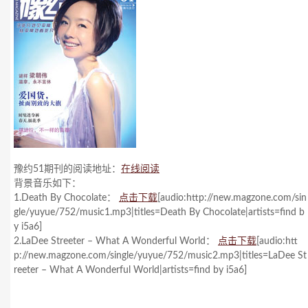
豫约51期刊的阅读地址：
在线阅读
背景音乐如下：
1.Death By Chocolate：
点击下载
[audio:http://new.magzone.com/sin
gle/yuyue/752/music1.mp3|titles=Death By Chocolate|artists=find b
y i5a6]
2.LaDee Streeter – What A Wonderful World：
点击下载
[audio:htt
p://new.magzone.com/single/yuyue/752/music2.mp3|titles=LaDee St
reeter – What A Wonderful World|artists=find by i5a6]