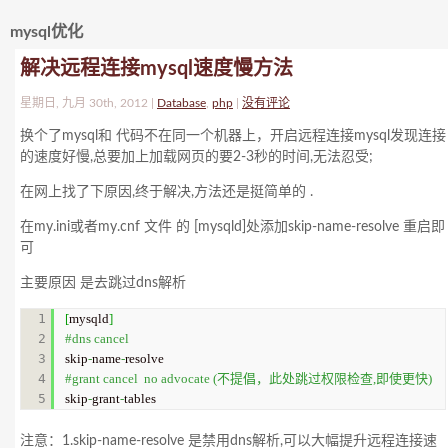
mysql优化
解决远程连接mysql速度慢方法
星期日, 九月 30th, 2012 |
Database
,
php
|
没有评论
换个了mysql和 代码不在同一个机器上，开启远程连接mysql发现连接
的速度好慢,总要加上加载网页的要2-3秒的时间,无法忍受;
在网上找了下原因,终于解决,方法还是挺简单的 .
在my.ini或者my.cnf 文件 的 [mysqld]处添加skip-name-resolve 重启即
可
主要原因 是去跳过dns解析
1

[
mysqld
]
2

#dns cancel
3

skip
-
name
-
4

#grant cancel  no advocate (不提倡，此处跳过权限检查,即使更快)
skip
-
grant
-
tables
注意：1.skip-name-resolve 是禁用dns解析,可以大幅提升远程连接速