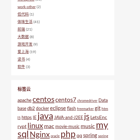
work-other
(2)
低代码
(1)
体味生活
(41)
前端
(21)
大数据
(8)
游戏开发
(9)
爱上海
(19)
读书
(4)
软件
(3)
标签云
centos
centos7
apache
Data
chromedriver
eclipse
git
db2
base
docker
flash
htm
freemarker
java
js
LetsEnc
https
IE
JAVA-and-J2EE
l5
my
linux
mac
music
rypt
movie-music
sql
php
Nginx
spring
qq
spring
oracle