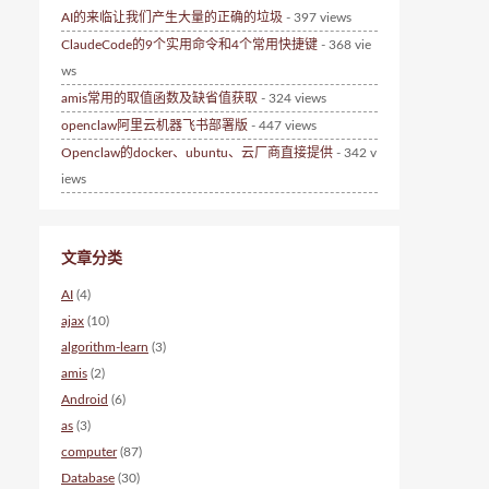
AI的来临让我们产生大量的正确的垃圾
- 397 views
ClaudeCode的9个实用命令和4个常用快捷键
- 368 vie
ws
amis常用的取值函数及缺省值获取
- 324 views
openclaw阿里云机器飞书部署版
- 447 views
Openclaw的docker、ubuntu、云厂商直接提供
- 342 v
iews
文章分类
AI
(4)
ajax
(10)
algorithm-learn
(3)
amis
(2)
Android
(6)
as
(3)
computer
(87)
Database
(30)