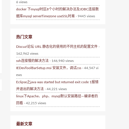
6 views
docker 下mysql时区8个小时的解决办法及JDBC连接数
据库mysql serverTimezone useSSL时差
- 9445 views
热门文章
Discuz!论坛 URL 静态化的使用的不同主机的配置文件
-
162,962 views
ssh连接慢的解决方法
- 146,940 views
IEDevToolBarSetup.msi 安装文件，调试css
- 44,547 vi
ews
Eclipse之java was started but returned exit code 1报错
并退出的解决方法
- 44,221 views
linux下Apache、php、mysql默认安装路径—编译者的
回看
- 42,215 views
最新文章