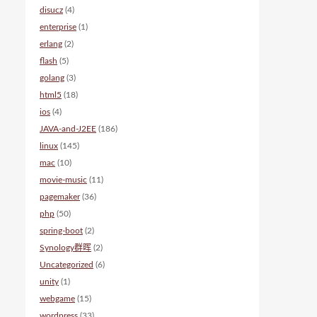
disucz
(4)
enterprise
(1)
erlang
(2)
flash
(5)
golang
(3)
html5
(18)
ios
(4)
JAVA-and-J2EE
(186)
linux
(145)
mac
(10)
movie-music
(11)
pagemaker
(36)
php
(50)
spring-boot
(2)
Synology群晖
(2)
Uncategorized
(6)
unity
(1)
webgame
(15)
wordpress
(33)