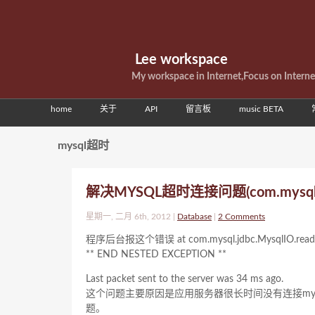
Lee workspace
My workspace in Internet,Focus on Intern
home
关于
API
留言板
music BETA
mysql超时
解决MYSQL超时连接问题(com.mysql.jdbc
星期一, 二月 6th, 2012 |
Database
|
2 Comments
程序后台报这个错误 at com.mysql.jdbc.MysqlIO.readFul
** END NESTED EXCEPTION **
Last packet sent to the server was 34 ms ago.
这个问题主要原因是应用服务器很长时间没有连接mysq
题。