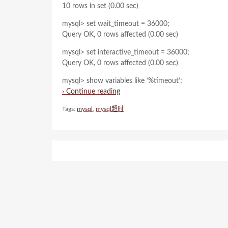
10 rows in set (0.00 sec)
mysql> set wait_timeout = 36000;
Query OK, 0 rows affected (0.00 sec)
mysql> set interactive_timeout = 36000;
Query OK, 0 rows affected (0.00 sec)
mysql> show variables like ‘%timeout’;
› Continue reading
Tags:
mysql
,
mysql超时