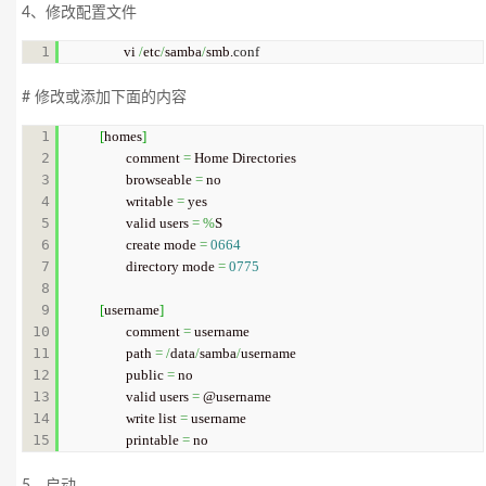
4、修改配置文件
vi 
/
etc
/
samba
/
smb.
conf
# 修改或添加下面的内容
1

[
homes
]
2

        comment 
=
 Home Directories 

3

        browseable 
=
 no 

4

        writable 
=
 yes 

5

        valid users 
=
%
S 

6

        create mode 
=
0664
7

        directory mode 
=
0775
8

9

[
username
]
10

        comment 
=
 username

11

        path 
=
/
data
/
samba
/
username

12

        public 
=
 no 

13

        valid users 
=
 @username

14

        write list 
=
 username

        printable 
=
 no