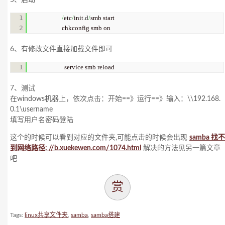
5、启动
1

/
etc
/
init.
d
/
smb start 

chkconfig smb on
6、有修改文件直接加载文件即可
service smb reload
7、测试
在windows机器上，依次点击：开始==》运行==》输入：\\192.168.
0.1\username
填写用户名密码登陆
这个的时候可以看到对应的文件夹,可能点击的时候会出现
samba 找不
到网络路径: //b.xuekewen.com/1074.html
解决的方法见另一篇文章
吧
赏
Tags:
linux共享文件夹
,
samba
,
samba搭建