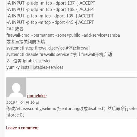
-A INPUT -p udp -m tcp –dport 137 -j ACCEPT
-A INPUT -p udp -m tcp –dport 138 -j ACCEPT
-A INPUT -p tcp -m tcp –dport 139 -j ACCEPT
-A INPUT -p tcp -m tcp –dport 445 -j ACCEPT
### 或者
firewall-cmd –permanent –zone=public –add-service=samba
或者直接关闭防火墙
systemctl stop firewalld.service #停止firewall
systemctl disable firewalld.service #禁止firewall开机启动
2、设置 iptables service
yum -y install iptables-services
pomelolee
2019 年 04 月 10 日
修改/etc/sysconfig/selinux 把enforcing改成disabled；然后命令行sete
nforce 0；
Leave a comment