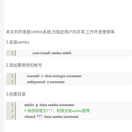
本文的环境是centos系统,为指定用户的共享,工作开发使用等
1.安装samba
yum install samba smbfs
2.添加要使用的帐号
1

useradd 
-
s 
/
sbin
/
nologin username

smbpasswd 
-
a username
3.创建目录
1

mkdir 
-
p 
/
data
/
samba
/
2

# 修改权限为777，权限交给samba管理 
chmod 
777
/
data
/
samba
/
username