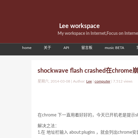
Lee workspace
My workspace in Internet,Focus on Intern
home
关于
API
留言板
music BETA
shockwave flash crashed在chr
星期六, 2014-03-08 | Author:
Lee
|
computer
|
7,512 views
在chrome 下一直用着好好的，今天已开机老是提示shockw
解决之法：
1.在 地址栏输入 about:plugins ，就会列出chro