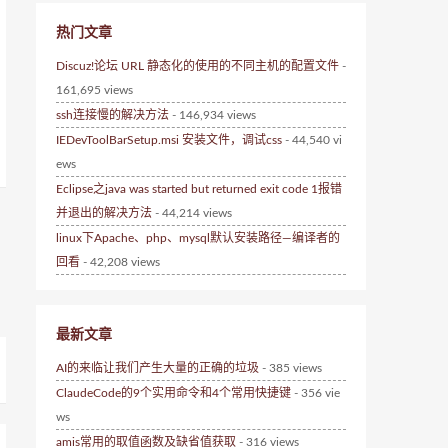
热门文章
Discuz!论坛 URL 静态化的使用的不同主机的配置文件
-
161,695 views
ssh连接慢的解决方法
- 146,934 views
IEDevToolBarSetup.msi 安装文件，调试css
- 44,540 vi
ews
Eclipse之java was started but returned exit code 1报错
并退出的解决方法
- 44,214 views
linux下Apache、php、mysql默认安装路径—编译者的
回看
- 42,208 views
最新文章
AI的来临让我们产生大量的正确的垃圾
- 385 views
ClaudeCode的9个实用命令和4个常用快捷键
- 356 vie
ws
amis常用的取值函数及缺省值获取
- 316 views