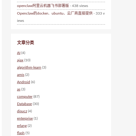
openclaw阿里云机器飞书部署版
- 438 views
Openclaw的docker、ubuntu、云厂商直接提供
- 333 v
iews
文章分类
AI
(4)
ajax
(10)
algorithm-learn
(3)
amis
(2)
Android
(6)
as
(3)
computer
(87)
Database
(30)
disucz
(4)
enterprise
(1)
erlang
(2)
flash
(5)