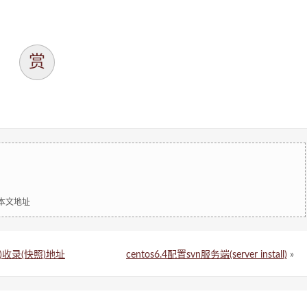
赏
明本文地址
度)收录(快照)地址
centos6.4配置svn服务端(server install)
»