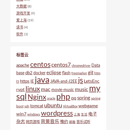
大数据
(8)
游戏开发
(9)
爱上海
(19)
读书
(4)
软件
(3)
标签云
centos
centos7
apache
Data
chromedriver
eclipse
git
db2
base
docker
flash
htm
freemarker
java
js
LetsEnc
https
IE
JAVA-and-J2EE
l5
my
linux
mac
music
rypt
movie-music
sql
php
Nginx
spring
qq
spring
oracle
ubuntu
webgame
tomcat
boot
ssh
VirtualBox
wordpress
win7
电子
windows
上海
生活
背景音乐
杂志
豫约
网页游戏
音乐试听
邮箱