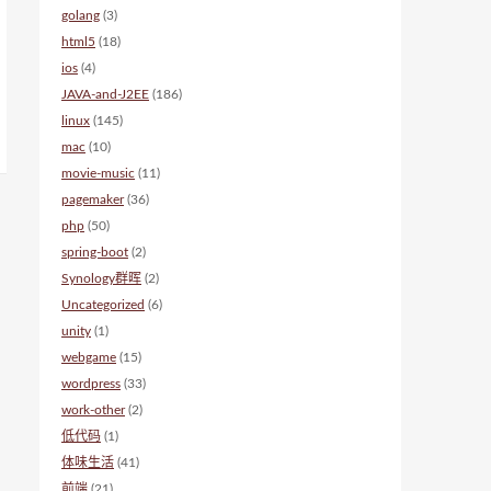
golang
(3)
html5
(18)
ios
(4)
JAVA-and-J2EE
(186)
linux
(145)
mac
(10)
movie-music
(11)
pagemaker
(36)
php
(50)
spring-boot
(2)
Synology群晖
(2)
Uncategorized
(6)
unity
(1)
webgame
(15)
wordpress
(33)
work-other
(2)
低代码
(1)
体味生活
(41)
前端
(21)