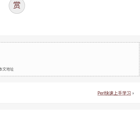
赏
明本文地址
Perl快速上手学习
»