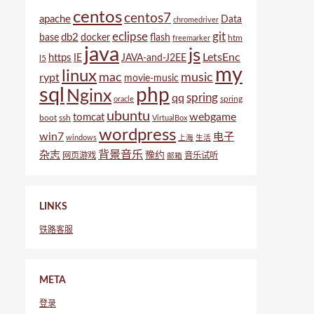
centos
centos7
apache
Data
chromedriver
eclipse
git
db2
base
docker
flash
htm
freemarker
java
js
LetsEnc
https
IE
JAVA-and-J2EE
l5
my
linux
mac
music
rypt
movie-music
sql
php
Nginx
spring
qq
spring
oracle
ubuntu
webgame
tomcat
boot
ssh
VirtualBox
wordpress
win7
电子
windows
上海
生活
背景音乐
杂志
豫约
网页游戏
音乐试听
邮箱
LINKS
铁路客服
META
登录