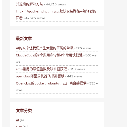
并退出的解决方法
- 44,215 views
linux下Apache、php、mysql默认安装路径—编译者的
回看
- 42,209 views
最新文章
AI的来临让我们产生大量的正确的垃圾
- 389 views
ClaudeCode的9个实用命令和4个常用快捷键
- 360 vie
ws
amis常用的取值函数及缺省值获取
- 318 views
openclaw阿里云机器飞书部署版
- 441 views
Openclaw的docker、ubuntu、云厂商直接提供
- 335 v
iews
文章分类
AI
(4)