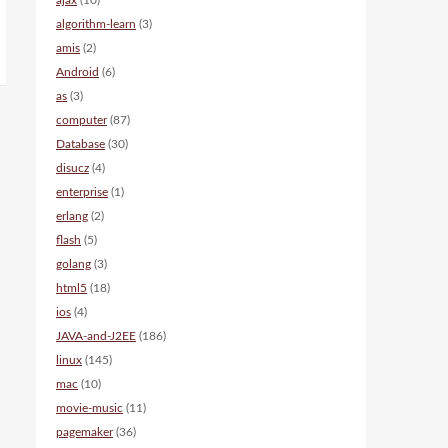
ajax
(10)
algorithm-learn
(3)
amis
(2)
Android
(6)
as
(3)
computer
(87)
Database
(30)
disucz
(4)
enterprise
(1)
erlang
(2)
flash
(5)
golang
(3)
html5
(18)
ios
(4)
JAVA-and-J2EE
(186)
linux
(145)
mac
(10)
movie-music
(11)
pagemaker
(36)