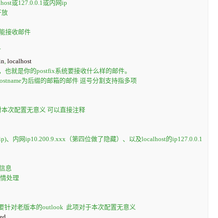
st或127.0.0.1或内网ip
开放
件不能接收邮件
可
in
,
，也就是你的postfix系统要接收什么样的邮件。
$myhostname为后缀的邮箱的邮件 逗号分割支持指多项
项对本次配置无意义 可以直接注释
内网ip10.200.9.xxx（第四位做了隐藏）、以及localhost的ip127.0.0.1
头信息
酌情处理
-主要针对老版本的outlook  此项对于本次配置无意义