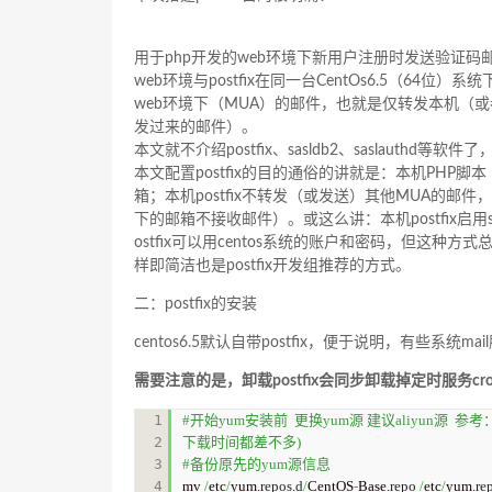
用于php开发的web环境下新用户注册时发送验证码邮件—p
web环境与postfix在同一台CentOs6.5（64位
web环境下（MUA）的邮件，也就是仅转发本机（
发过来的邮件）。
本文就不介绍postfix、sasldb2、saslauthd等软
本文配置postfix的目的通俗的讲就是：本机PHP脚本
箱；本机postfix不转发（或发送）其他MUA的邮件
下的邮箱不接收邮件）。或这么讲：本机postfix启用
ostfix可以用centos系统的账户和密码，但这种方式总
样即简洁也是postfix开发组推荐的方式。
二：postfix的安装
centos6.5默认自带postfix，便于说明，有些系统
需要注意的是，卸载postfix会同步卸载掉定时服务cr
1

#开始yum安装前  更换yum源 建议aliyun源  参考：
2

下载时间都差不多)
3

#备份原先的yum源信息
4

mv 
/
etc
/
yum.
repos
.
d
/
CentOS
-
Base.
repo
/
etc
/
yum.
re