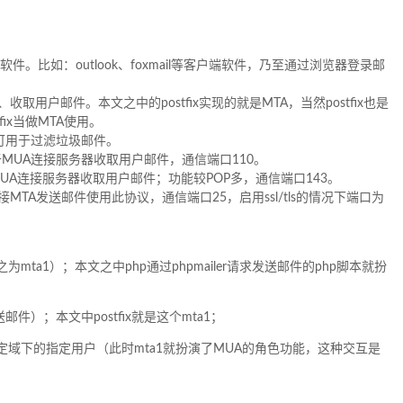
。比如：outlook、foxmail等客户端软件，乃至通过浏览器登录邮
用户邮件。本文之中的postfix实现的就是MTA，当然postfix也是
ix当做MTA使用。
，可用于过滤垃圾邮件。
于MUA连接服务器收取用户邮件，通信端口110。
MUA连接服务器收取用户邮件；功能较POP多，通信端口143。
接MTA发送邮件使用此协议，通信端口25，启用ssl/tls的情况下端口为
之为mta1）；本文之中php通过phpmailer请求发送邮件的php脚本就扮
邮件）；本文中postfix就是这个mta1；
指定域下的指定用户（此时mta1就扮演了MUA的角色功能，这种交互是