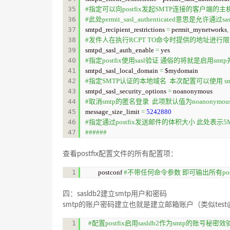
35

#指定可以向postfix发起SMTP连接的客户端的主
36

#此处permit_sasl_authenticated意
37

smtpd_recipient_restrictions 
=
 permit_mynetworks
,
38

#发件人在执行RCPT TO命令时提供的地址进行
39

smtpd_sasl_auth_enable 
=
40

#指定postfix使用sasl验证 通俗的将就是启用s
41

smtpd_sasl_local_domain 
=
42

#指定SMTP认证的本地域名  本次配置可以使用 smtpd_s
43

smtpd_sasl_security_options 
=
44

#取消smtp的匿名登录  此项默认值为noanonymo
45

message_size_limit 
=
5242880
46

#指定通过postfix发送邮件的体积大小 此处表示5
######
查看postfix配置文件的所有配置项：
postconf 
#不带任何命令参数 即可输出所有pos
四：sasldb2建立smtp用户和密码
smtp的账户密码建立也就是建立邮箱账户（类似
test
1

#配置postfix启用sasldb2作为smtp的账号秘密