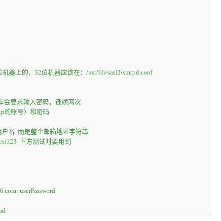
：
2位机器应该在：/usr/lib/sasl2/smtpd.conf
回车会要求输入密码，连续两次
smtp的账号）和密码
用户名  而是整个邮箱地址字符串
est123  下方测试时要用到
a6.com
: userPassword
ad