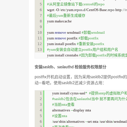
5

#从阿里云镜像站下载centos6的repo
6

wget 
-
O 
/
etc
/
yum.
repos
.
d
/
CentOS
-
Base.
repo
 http
:
//
7

#最后yum重新生成缓存
8

yum makecache

9

10

yum 
remove
 sendmail 
#卸载sendmail
11

yum 
remove
 postfix 
#卸载postfix
12

yum install postfix 
#重新安装postfix
#yum安装会自动建立postfix用户组和用户名
yum install crontabs 
#因为卸载postfix的时候
安装sasldb、saslauthd 检验服务权限部分
postfix开机启动设置，因为采用sasldb2提供postfi
动—看吧，使用sasldb2还减少资源占用：
1

yum install cyrus
-
sasl
*
#提供smtp的虚拟账户
2

#sasldb2包含在saslauthd当中 就不要再问为什
3

#当前mta查看
4

alternatives 
--
5

#设置mta
6

/
usr
/
sbin
/
alternatives 
--
set mta 
/
usr
/
sbin
/
sendmail