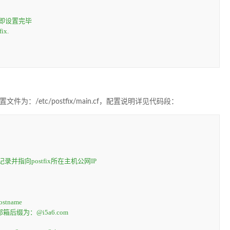
a即设置完毕
fix.
配置文件为：/etc/postfix/main.cf，配置说明详见代码段：
录并指向postfix所在主机公网IP
tname
邮箱后缀为：@i5a6.com