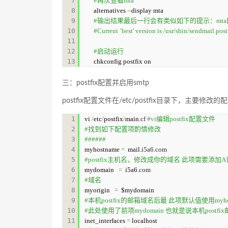
7

#再次查看mta
8

alternatives 
--
9

#输出结果最后一行会有类似如下的提示：mt
10

#Current `best' version is /usr/sbin/sendmail.post
11

12

#启动运行
chkconfig postfix on
三：postfix配置并启用smtp
postfix配置文件在/etc/postfix目录下，主要修改的
1

vi 
/
etc
/
postfix
/
main.
cf
#vi编辑postfix配置文件
2

#找到如下配置项酌情修改
3

######
4

myhostname 
=
  mail.
i5a6
.
com
5

#postfix主机名，修改成你的域名 此项需要添加A记
6

mydomain   
=
  i5a6.
com
7

#域名
8

myorigin   
=
9

#本机postfix的邮箱域名后最 此项默认值使用myhos
10

#此处使用了前项mydomain 也就是说本机postfix
11

inet_interfaces 
=