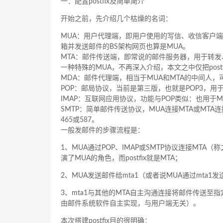
一：配置postfix及简单简介
开始之前，先介绍几个枯燥的名词：
MUA：用户代理端，即用户使用的写信、收信客户端软件
箱并发送邮件的BS架构网页也算是MUA。
MTA：邮件传送端，即常说的邮件服务器，用于转发、收取
一种特殊的MUA，不再深入介绍，本文之中仅把postf
MDA：邮件代理端，相当于MUA和MTA的中间人
POP：邮局协议，当前是第三版，也就是POP3，用
IMAP：互联网应用协议，功能与POP类似：也用于
SMTP：简单邮件传送协议，MUA连接MTA或MTA连
465或587。
一般发邮件的步骤流程是：
1、MUA通过POP、IMAP或SMTP协议连接MTA（称
演了MUA的角色，而postfix就是MTA；
2、MUA发送邮件给mta1（或者说MUA通过mta1发送
3、mta1与其他的MTA自主沟通连接将邮件传送至
由邮件系统软件自主实现，与用户端无关）。
本次搭建postfix目的很明确：