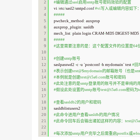
2

#编辑通过sasl启用smtp账号密码效验的配置
3

vi 
/
etc
/
sasl2
/
smtpd.
conf
#vi写入或编辑内容如下
4

#####
5

pwcheck_method
:
 auxprop

6

auxprop_plugin
:
 sasldb

7

mech_list
:
 plain login CRAM
-
MD5 DIGEST
-
8

#####
9

#这里需要注意的是：这个配置文件的位置是64位机器上的，3
10

11

#创建smtp账号
12

saslpasswd2 
-
c 
-
u `postconf 
-
h mydomain` test 
#
13

#表示创建test@$mydomain的邮箱账号（也是
14

#本例就是创建
test@i5a6.com
账号和密码
15

#此处注意的是smtp登录用的账号并不是单纯的
16

#假设此处设置的smtp账号
test@i5a6.com
密码为t
17

18

#查看sasldb2的用户和密码
19

20

#此命令进用户查看sasldb的用户情况
21

#此命令回车后会输出诸如这样的内容：
test@i5
22

#每次添加smtp用户完毕之后需重启postfix或relo