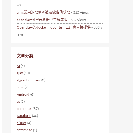
ws
amis常用的取值函数及缺省值获取
- 315 views
openclaw阿里云机器飞书部署版
- 437 views
Openclaw的docker、ubuntu、云厂商直接提供
- 333 v
iews
文章分类
AI
(4)
ajax
(10)
algorithm-learn
(3)
amis
(2)
Android
(6)
as
(3)
computer
(87)
Database
(30)
disucz
(4)
enterprise
(1)