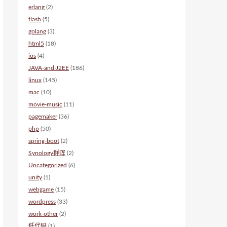
erlang
(2)
flash
(5)
golang
(3)
html5
(18)
ios
(4)
JAVA-and-J2EE
(186)
linux
(145)
mac
(10)
movie-music
(11)
pagemaker
(36)
php
(50)
spring-boot
(2)
Synology群晖
(2)
Uncategorized
(6)
unity
(1)
webgame
(15)
wordpress
(33)
work-other
(2)
低代码
(1)