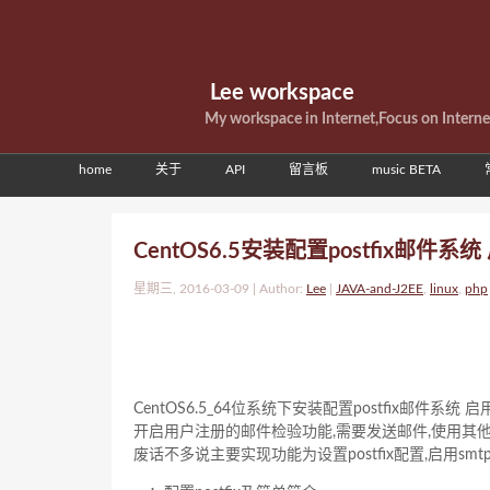
Lee workspace
My workspace in Internet,Focus on Intern
home
关于
API
留言板
music BETA
CentOS6.5安装配置postfix邮件
星期三, 2016-03-09 | Author:
Lee
|
JAVA-and-J2EE
,
linux
,
php
CentOS6.5_64位系统下安装配置postfix邮件系统
开启用户注册的邮件检验功能,需要发送邮件,使用其
废话不多说主要实现功能为设置postfix配置,启用smtp