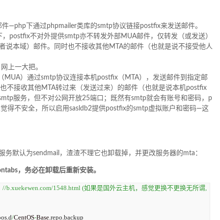
hp下通过phpmailer类库的smtp协议链接postfix来发送邮件。
）系统下，postfix不对外提供smtp亦不转发外部MUA邮件，仅转发（或发送）
或者说本域）邮件。同时也不接收其他MTA的邮件（也就是说不接受他人
件了，网上一大把。
（MUA）通过smtp协议连接本机postfix（MTA），发送邮件到指定邮
，也不接收其他MTA转过来（发送过来）的邮件（也就是说本机postfix
smtp服务，但不对公网开放25端口；既然有smtp就会有账号和密码，p
觉得不安全，所以启用sasldb2提供postfix的smtp虚拟账户和密码—这
mail服务默认为sendmail，渣渣不理它也卸载掉，并更改服务器的mta：
ontabs，务必在卸载后重新安装。
//b.xuekewen.com/1548.html (如果是国外云主机，感觉更换不更换无所谓,
pos
.
d
/
CentOS
-
Base.
repo
.
backup