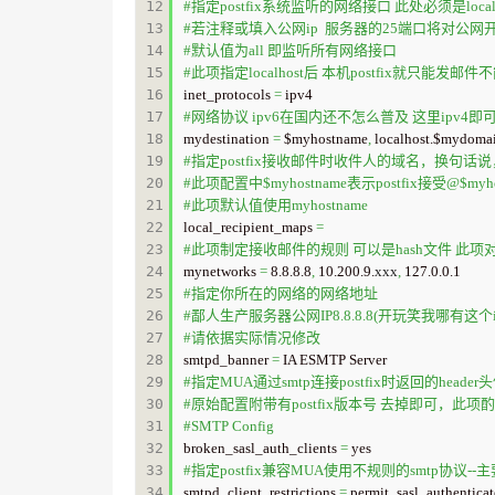
12

#指定postfix系统监听的网络接口 此处必须是localho
13

#若注释或填入公网ip  服务器的25端口将对公网
14

#默认值为all 即监听所有网络接口
15

#此项指定localhost后 本机postfix就只能发邮
16

inet_protocols 
=
17

#网络协议 ipv6在国内还不怎么普及 这里ipv4即
18

mydestination 
=
 $myhostname
,
 localhost.$mydoma
19

#指定postfix接收邮件时收件人的域名，换句话说
20

#此项配置中$myhostname表示postfix接受@
21

#此项默认值使用myhostname
22

local_recipient_maps 
=
23

#此项制定接收邮件的规则 可以是hash文件 此
24

mynetworks 
=
 8.8.8.8
,
 10.200.9.
xxx
,
25

#指定你所在的网络的网络地址
26

#鄙人生产服务器公网IP8.8.8.8(开玩笑我哪有这个ip)、
27

#请依据实际情况修改
28

smtpd_banner 
=
29

#指定MUA通过smtp连接postfix时返回的header
30

#原始配置附带有postfix版本号 去掉即可，此项
31

#SMTP Config
32

broken_sasl_auth_clients 
=
33

#指定postfix兼容MUA使用不规则的smtp协议-
34

smtpd_client_restrictions 
=