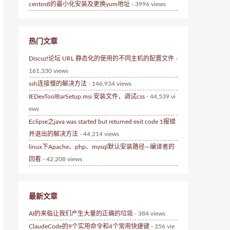
centos8的最小化安装及更换yum地址
- 3996 views
热门文章
Discuz!论坛 URL 静态化的使用的不同主机的配置文件
-
161,330 views
ssh连接慢的解决方法
- 146,934 views
IEDevToolBarSetup.msi 安装文件，调试css
- 44,539 vi
ews
Eclipse之java was started but returned exit code 1报错
并退出的解决方法
- 44,214 views
linux下Apache、php、mysql默认安装路径—编译者的
回看
- 42,208 views
最新文章
AI的来临让我们产生大量的正确的垃圾
- 384 views
ClaudeCode的9个实用命令和4个常用快捷键
- 356 vie