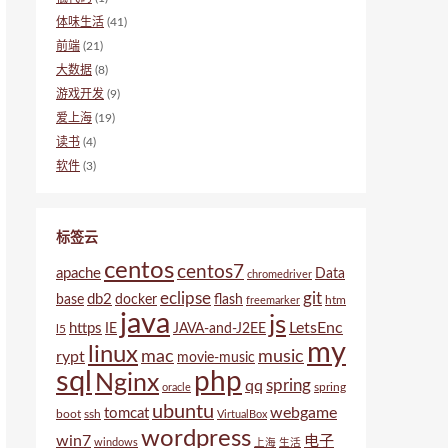
体味生活
(41)
前端
(21)
大数据
(8)
游戏开发
(9)
爱上海
(19)
读书
(4)
软件
(3)
标签云
centos
centos7
apache
Data
chromedriver
eclipse
git
db2
base
docker
flash
htm
freemarker
java
js
LetsEnc
https
IE
JAVA-and-J2EE
l5
my
linux
mac
music
rypt
movie-music
sql
php
Nginx
spring
qq
spring
oracle
ubuntu
webgame
tomcat
boot
ssh
VirtualBox
wordpress
win7
电子
windows
上海
生活