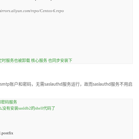
mirrors.aliyun.com/repo/Centos-6.repo
系统定时服务也被卸载 核心服务 也同步安装下
x的smtp账户和密码，无需saslauthd服务运行，故而saslauthd服务不用启
和密码服务
么没有安装sasldb2的shell代码了
.
postfix