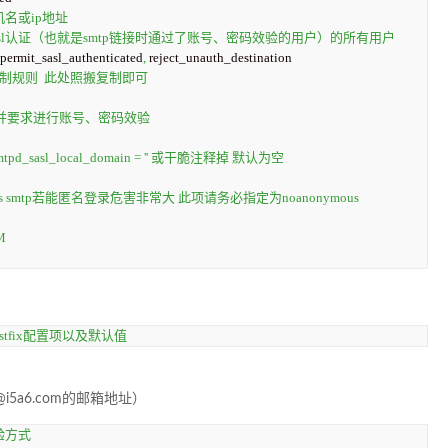
机名或ip地址
思是允许通过sasl认证（也就是smtp链接时通过了账号、密码效验的用户）的所有用户
 permit_sasl_authenticated
,
限制规则  此处照搬复制即可
mtp并要求进行账号、密码效验
asl_local_domain = '' 或干脆注释掉 默认为空
us smtp若能匿名登录危害非常大 此项请务必指定为noanonymous
M
tfix配置项以及默认值
@i5a6.com
的邮箱地址）
效验方式