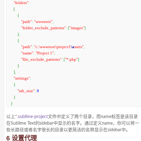
"folders"
:
[
{
"path"
:
"wwwroot"
,
"folder_exclude_patterns"
:
[
"images"
]
}
,
{
"path"
:
"c:\wwwroot\project1
\a
ssets"
,
"name"
:
"Project 1"
,
"file_exclude_patterns"
:
[
"*.php"
]
}
]
,
"settings"
:
{
"tab_size"
:
8
}
}
以上*
.sublime-project
文件中定义了两个目录，而name标签是该目录
在Sublime Text的sidebar中显示的名字。通过定义name，你可以将一
些长路径或者名字很长的目录以更简洁的名称显示在sidebar中。
6 设置代理