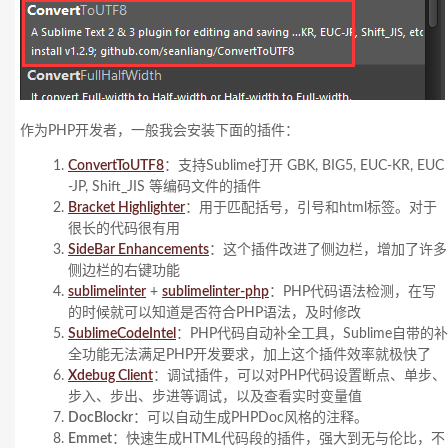
作为PHP开发者，一般我会安装下面的插件：
ConvertToUTF8
：支持Sublime打开 GBK, BIG5, EUC-KR, EUC
-JP, Shift_JIS 等编码文件的插件
Bracket Highlighter
：用于匹配括号，引号和html标签。对于
很长的代码很有用
SideBar Enhancements
：这个插件改进了侧边栏，增加了许多
侧边栏的右键功能
sublimelinter
+
sublimelinter-php
：PHP代码语法检测，在写
的时候就可以知道是否符合PHP语法，及时修改
SublimeCodeIntel
：PHP代码自动补全工具，Sublime自带的补
全功能无法满足PHP开发要求，加上这个插件效率就极快了
Xdebug Client
：调试插件，可以对PHP代码设置断点、单步、
步入、步出、步进等调试，以及查看实时变量值
DocBlockr
：可以自动生成PHPDoc风格的注释。
Emmet
：快速生成HTML代码段的插件，强大到无与伦比，不