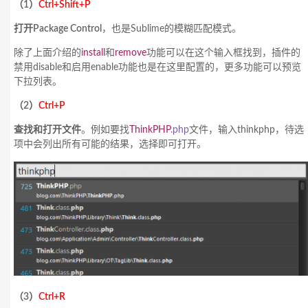
（1）
Ctrl+Shift+P
打开Package Control
，也是Sublime的模糊匹配模式。
除了上面介绍的
install
和
remove
功能可以在这个输入框找到，插件的
禁用
disable
和启用
enable
功能也是在这里配置的，更多功能可以预览
下拉列表。
（2）
Ctrl+P
查找和打开文件
。例如要找
ThinkPHP
.php
文件，输入thinkphp，待选
项中会列出所有可能的结果，选择即可打开。
（3）
Ctrl+R