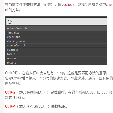
在当前文件中
查找方法
（函数），输入
check
，能找到所有名称带
che
ck
的方法。
Ctrl+R后，在输入框中会自动有一个
@
，这就是要匹配
方法
的意思。
它是Ctrl+P后再输入一个
@
号的快速方式。除此之外，还有一些有用的
匹配符号。
Ctrl+G
（或Ctrl+P后输入:）：
定位到行
，在冒号后输入58，如
:58
，会
跳转到58行。
Ctrl+P
（或Ctrl+P后输入
#
）：
查找标识
。