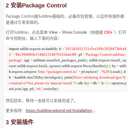
2 安装Package Control
Package Control是Sublime基础的、必备的包管理，以后所有插件都
是通过它来安装的。
打开Sublime，点击菜单
View
>
Show Console
（快捷键
Ctrl+`
）打开
命令控制台，输入下面的内容：
import urllib.
request
,
os
,
hashlib
;
 h 
=
'2915d1851351e5ee549c20394736b44
2'
+
'8bc59f460fa1548d1514676163dafc88'
;
 pf 
=
'Package Control.sublime-
package'
;
 ipp 
=
 sublime.
installed_packages_path
(
)
;
 urllib.
request
.
install_op
ener
(
 urllib.
request
.
build_opener
(
 urllib.
request
.
ProxyHandler
(
)
)
)
;
 by 
=
 urlli
b.
request
.
urlopen
(
'http://packagecontrol.io/'
+
 pf.
replace
(
' '
,
'%20'
)
)
.
read
(
)
;
 d
h 
=
 hashlib.
sha256
(
by
)
.
hexdigest
(
)
;
 print
(
'Error validating download (got %
s instead of %s), please try manual install'
%
(
dh
,
 h
)
)
if
 dh 
!=
 h 
else
 open
(
os.
p
ath
.
join
(
 ipp
,
 pf
)
,
'wb'
)
.
write
(
by
)
然后回车，等待一会就可以安装完成了。
更多指导：
https://sublime.wbond.net/installation
。
3 安装插件