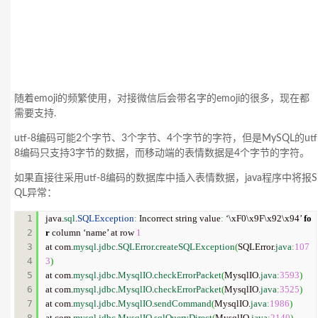
随着emoji的频繁使用，对接微信后会带名字的emoji的很多，现在都
需要支持.
utf-8编码可能2个字节、3个字节、4个字节的字符，但是MySQL的utf
8编码只支持3字节的数据，而移动端的表情数据是4个字节的字符。
如果直接往采用utf-8编码的数据库中插入表情数据，java程序中将报S
QL异常：
1

java.
sql
.
SQLException
:
 Incorrect string value
:
 ‘\xF0\x9F\x92\x94’ 
fo
2

r
 column ‘name’ at row 
1
3

at com.
mysql
.
jdbc
.
SQLError
.
createSQLException
(
SQLError.
java
:
107
4

3
)
5

at com.
mysql
.
jdbc
.
MysqlIO
.
checkErrorPacket
(
MysqlIO.
java
:
3593
)
6

at com.
mysql
.
jdbc
.
MysqlIO
.
checkErrorPacket
(
MysqlIO.
java
:
3525
)
7

at com.
mysql
.
jdbc
.
MysqlIO
.
sendCommand
(
MysqlIO.
java
:
1986
)
8

at com.
mysql
.
jdbc
.
MysqlIO
.
sqlQueryDirect
(
MysqlIO.
java
:
2140
)