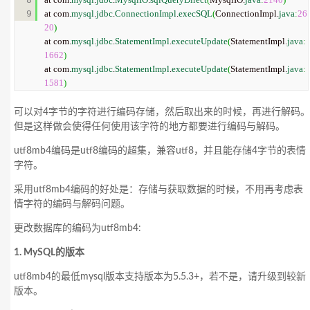
at com.
mysql
.
jdbc
.
ConnectionImpl
.
execSQL
(
ConnectionImpl.
java
:
26
20
)
at com.
mysql
.
jdbc
.
StatementImpl
.
executeUpdate
(
StatementImpl.
java
:
1662
)
at com.
mysql
.
jdbc
.
StatementImpl
.
executeUpdate
(
StatementImpl.
java
:
1581
)
可以对4字节的字符进行编码存储，然后取出来的时候，再进行解码。
但是这样做会使得任何使用该字符的地方都要进行编码与解码。
utf8mb4编码是utf8编码的超集，兼容utf8，并且能存储4字节的表情
字符。
采用utf8mb4编码的好处是：存储与获取数据的时候，不用再考虑表
情字符的编码与解码问题。
更改数据库的编码为utf8mb4:
1. MySQL的版本
utf8mb4的最低mysql版本支持版本为5.5.3+，若不是，请升级到较新
版本。