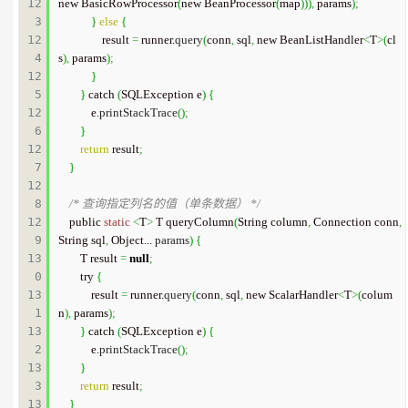
12
new BasicRowProcessor
(
new BeanProcessor
(
map
)
)
)
,
 params
)
;
3

}
else
{
12
                result 
=
 runner.
query
(
conn
,
 sql
,
 new BeanListHandler
<
T
>
(
cl
4

s
)
,
 params
)
;
12
}
5

}
 catch 
(
SQLException e
)
{
12
            e.
printStackTrace
(
)
;
6

}
12
return
 result
;
7

}
12
8

/* 查询指定列名的值（单条数据） */
12
    public 
static
<
T
>
 T queryColumn
(
String column
,
 Connection conn
,
9

String sql
,
 Object... 
params
)
{
13
        T result 
=
null
;
0

        try 
{
13
            result 
=
 runner.
query
(
conn
,
 sql
,
 new ScalarHandler
<
T
>
(
colum
1

n
)
,
 params
)
;
13
}
 catch 
(
SQLException e
)
{
2

            e.
printStackTrace
(
)
;
13
}
3

return
 result
;
13
}