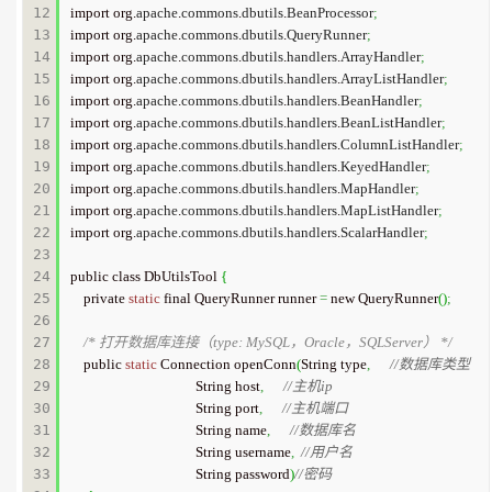
12

import org.
apache
.
commons
.
dbutils
.
BeanProcessor
;
13

import org.
apache
.
commons
.
dbutils
.
QueryRunner
;
14

import org.
apache
.
commons
.
dbutils
.
handlers
.
ArrayHandler
;
15

import org.
apache
.
commons
.
dbutils
.
handlers
.
ArrayListHandler
;
16

import org.
apache
.
commons
.
dbutils
.
handlers
.
BeanHandler
;
17

import org.
apache
.
commons
.
dbutils
.
handlers
.
BeanListHandler
;
18

import org.
apache
.
commons
.
dbutils
.
handlers
.
ColumnListHandler
;
19

import org.
apache
.
commons
.
dbutils
.
handlers
.
KeyedHandler
;
20

import org.
apache
.
commons
.
dbutils
.
handlers
.
MapHandler
;
21

import org.
apache
.
commons
.
dbutils
.
handlers
.
MapListHandler
;
22

import org.
apache
.
commons
.
dbutils
.
handlers
.
ScalarHandler
;
23

24

public class DbUtilsTool 
{
25

    private 
static
 final QueryRunner runner 
=
 new QueryRunner
(
)
;
26

27

/* 打开数据库连接（type: MySQL，Oracle，SQLServer） */
28

    public 
static
 Connection openConn
(
String type
,
//数据库类型
29

                                      String host
,
//主机ip
30

                                      String port
,
//主机端口
31

                                      String name
,
//数据库名
32

                                      String username
,
//用户名
33

                                      String password
)
//密码