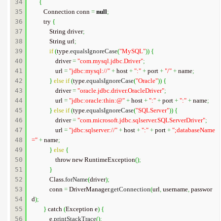
34

{
35

        Connection conn 
=
null
;
36

        try 
{
37

            String driver
;
38

            String url
;
39

if
(
type.
equalsIgnoreCase
(
"MySQL"
)
)
{
40

                driver 
=
"com.mysql.jdbc.Driver"
;
41

                url 
=
"jdbc:mysql://"
+
 host 
+
":"
+
 port 
+
"/"
+
 name
;
42

}
else
if
(
type.
equalsIgnoreCase
(
"Oracle"
)
)
{
43

                driver 
=
"oracle.jdbc.driver.OracleDriver"
;
44

                url 
=
"jdbc:oracle:thin:@"
+
 host 
+
":"
+
 port 
+
":"
+
 name
;
45

}
else
if
(
type.
equalsIgnoreCase
(
"SQLServer"
)
)
{
46

                driver 
=
"com.microsoft.jdbc.sqlserver.SQLServerDriver"
;
47

                url 
=
"jdbc:sqlserver://"
+
 host 
+
":"
+
 port 
+
";databaseName
48

="
+
 name
;
49

}
else
{
50

                throw new RuntimeException
(
)
;
51

}
52

            Class.
forName
(
driver
)
;
53

            conn 
=
 DriverManager.
getConnection
(
url
,
 username
,
 passwor
54

d
)
;
55

}
 catch 
(
Exception e
)
{
56

            e.
printStackTrace
(
)
;