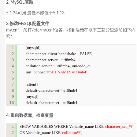
2. MySQL驱动
5.1.34可用,最低不能低于5.1.13
3.修改MySQL配置文件
my.cnf一般在/etc/my.cnf位置。找到后请在以下三部分里添加如下内
容：
1

[
mysqld
]
2

character
-
set
-
client
-
handshake 
=
 FALSE 

3

character
-
set
-
server 
=
 utf8mb4 

4

collation
-
server 
=
 utf8mb4_unicode_ci 

5

init_connect
=
'SET NAMES utf8mb4'
6

7

[
client
]
8

default
-
character
-
set 
=
9

[
mysql
]
default
-
character
-
set 
=
 utf8mb4
4. 重启数据库，检查变量
1

SHOW VARIABLES WHERE Variable_name LIKE 
'character_set_%'
2

OR Variable_name LIKE 
'collation%'
;