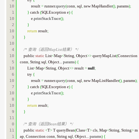
10
            result 
=
 runner.
query
(
conn
,
 sql
,
 new MapHandler
(
)
,
 params
)
;
1

}
 catch 
(
SQLException e
)
{
10
            e.
printStackTrace
(
)
;
2

}
10
return
 result
;
3

}
10
4

/* 查询（返回MapList结果） */
10
    public 
static
 List
<
Map
<
String
,
 Object
>>
 queryMapList
(
Connection 
5

conn
,
 String sql
,
 Object... 
params
)
{
10
        List
<
Map
<
String
,
 Object
>>
 result 
=
null
;
6

        try 
{
10
            result 
=
 runner.
query
(
conn
,
 sql
,
 new MapListHandler
(
)
,
 params
)
;
7

}
 catch 
(
SQLException e
)
{
10
            e.
printStackTrace
(
)
;
8

}
10
return
 result
;
9

}
11
0

/* 查询（返回Bean结果） */
11
    public 
static
<
T
>
 T queryBean
(
Class
<
T
>
 cls
,
 Map
<
String
,
 String
>
 m
1

ap
,
 Connection conn
,
 String sql
,
 Object... 
params
)
{