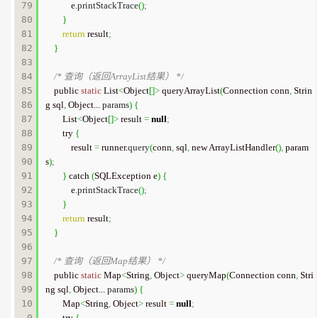
79

            e.
printStackTrace
(
)
;
80

}
81

return
 result
;
82

}
83

84

/* 查询（返回ArrayList结果） */
85

    public 
static
 List
<
Object
[
]
>
 queryArrayList
(
Connection conn
,
 Strin
86

g sql
,
 Object... 
params
)
{
87

        List
<
Object
[
]
>
 result 
=
null
;
88

        try 
{
89

            result 
=
 runner.
query
(
conn
,
 sql
,
 new ArrayListHandler
(
)
,
 param
90

s
)
;
91

}
 catch 
(
SQLException e
)
{
92

            e.
printStackTrace
(
)
;
93

}
94

return
 result
;
95

}
96

97

/* 查询（返回Map结果） */
98

    public 
static
 Map
<
String
,
 Object
>
 queryMap
(
Connection conn
,
 Stri
99

ng sql
,
 Object... 
params
)
{
10
        Map
<
String
,
 Object
>
 result 
=
null
;
0

        try 
{