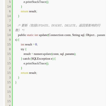
5

            e.
printStackTrace
(
)
;
14
}
6

return
 result
;
14
}
7

14
/* 更新（包括UPDATE、INSERT、DELETE，返回受影响的行
8

数） */
14
    public 
static
int
 update
(
Connection conn
,
 String sql
,
 Object... 
param
9

s
)
{
15
int
 result 
=
0
;
0

        try 
{
15
            result 
=
 runner.
update
(
conn
,
 sql
,
 params
)
;
1

}
 catch 
(
SQLException e
)
{
15
            e.
printStackTrace
(
)
;
2

}
15
return
 result
;
3

}
15
}
4

15
5

15
6
