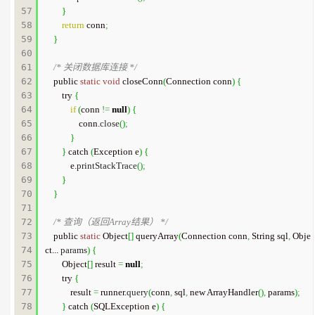
57

}
58

return
 conn
;
59

}
60

61

/* 关闭数据库连接 */
62

    public 
static
void
 closeConn
(
Connection conn
)
{
63

        try 
{
64

if
(
conn 
!=
null
)
{
65

                conn.
close
(
)
;
66

}
67

}
 catch 
(
Exception e
)
{
68

            e.
printStackTrace
(
)
;
69

}
70

}
71

72

/* 查询（返回Array结果） */
73

    public 
static
 Object
[
]
 queryArray
(
Connection conn
,
 String sql
,
 Obje
74

ct... 
params
)
{
75

        Object
[
]
 result 
=
null
;
76

        try 
{
77

            result 
=
 runner.
query
(
conn
,
 sql
,
 new ArrayHandler
(
)
,
 params
)
;
78

}
 catch 
(
SQLException e
)
{