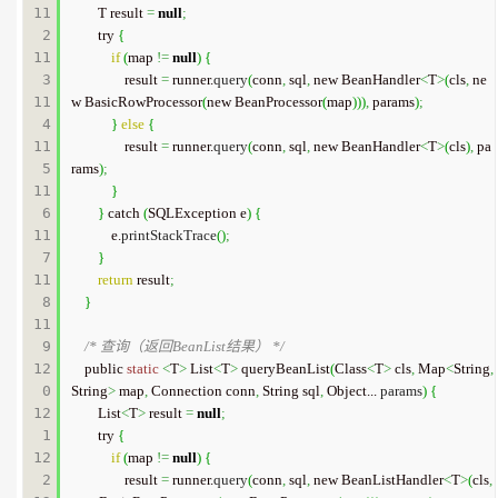
11
        T result 
=
null
;
2

        try 
{
11
if
(
map 
!=
null
)
{
3

                result 
=
 runner.
query
(
conn
,
 sql
,
 new BeanHandler
<
T
>
(
cls
,
 ne
11
w BasicRowProcessor
(
new BeanProcessor
(
map
)
)
)
,
 params
)
;
4

}
else
{
11
                result 
=
 runner.
query
(
conn
,
 sql
,
 new BeanHandler
<
T
>
(
cls
)
,
 pa
5

rams
)
;
11
}
6

}
 catch 
(
SQLException e
)
{
11
            e.
printStackTrace
(
)
;
7

}
11
return
 result
;
8

}
11
9

/* 查询（返回BeanList结果） */
12
    public 
static
<
T
>
 List
<
T
>
 queryBeanList
(
Class
<
T
>
 cls
,
 Map
<
String
,
0

String
>
 map
,
 Connection conn
,
 String sql
,
 Object... 
params
)
{
12
        List
<
T
>
 result 
=
null
;
1

        try 
{
12
if
(
map 
!=
null
)
{
2

                result 
=
 runner.
query
(
conn
,
 sql
,
 new BeanListHandler
<
T
>
(
cls
,