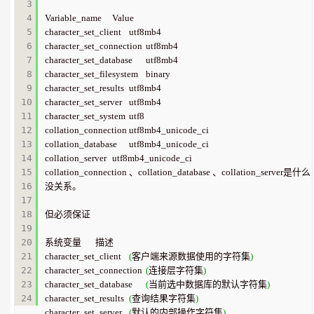
3

4

Variable_name	Value

5

character_set_client	utf8mb4

6

character_set_connection	utf8mb4

7

character_set_database	utf8mb4

8

character_set_filesystem	binary

9

character_set_results	utf8mb4

10

character_set_server	utf8mb4

11

character_set_system	utf8

12

collation_connection	utf8mb4_unicode_ci

13

collation_database	utf8mb4_unicode_ci

14

collation_server	utf8mb4_unicode_ci

15

collation_connection 、collation_database 、collation_server是什么
16

没关系。

17

18

但必须保证

19

20

系统变量	描述

21

character_set_client	
(
客户端来源数据使用的字符集
)
22

character_set_connection	
(
连接层字符集
)
23

character_set_database	
(
当前选中数据库的默认字符集
)
character_set_results	
(
查询结果字符集
)
character_set_server	
(
默认的内部操作字符集
)