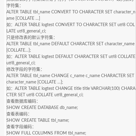
字符集：
ALTER TABLE tbl_name CONVERT TO CHARACTER SET character_n
ame [COLLATE …]
如：ALTER TABLE logtest CONVERT TO CHARACTER SET utf8 COL
LATE utf8_general_ci;
只是修改表的默认字符集：
ALTER TABLE tbl_name DEFAULT CHARACTER SET character_name
[COLLATE…];
如：ALTER TABLE logtest DEFAULT CHARACTER SET utf8 COLLATE
utf8_general_ci;
修改字段的字符集：
ALTER TABLE tbl_name CHANGE c_name c_name CHARACTER SET
character_name [COLLATE …];
如：ALTER TABLE logtest CHANGE title title VARCHAR(100) CHARA
CTER SET utf8 COLLATE utf8_general_ci;
查看数据库编码：
SHOW CREATE DATABASE db_name;
查看表编码：
SHOW CREATE TABLE tbl_name;
查看字段编码：
SHOW FULL COLUMNS FROM tbl_name;