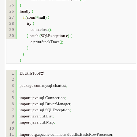
25

}
26

finally 
{
27

if
(
conn
!=
null
)
{
28

        try 
{
29

            conn.
close
(
)
;
}
 catch 
(
SQLException e
)
{
            e.
printStackTrace
(
)
;
}
}
}
1

DbUtilsTool类：

2

3

package com.
mysql
.
chartest
;
4

5

import java.
sql
.
Connection
;
6

import java.
sql
.
DriverManager
;
7

import java.
sql
.
SQLException
;
8

import java.
util
.
List
;
9

import java.
util
.
Map
;
10

11

import org.
apache
.
commons
.
dbutils
.
BasicRowProcessor
;