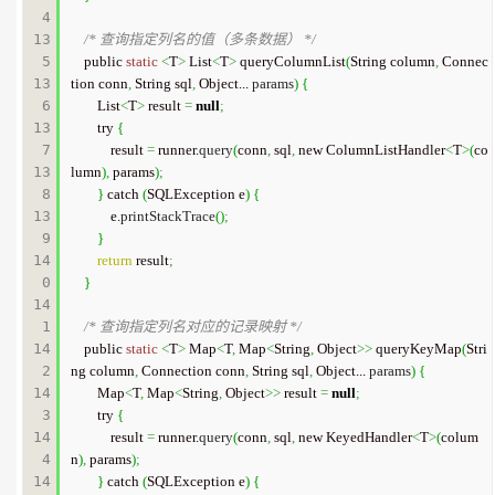
4

13
/* 查询指定列名的值（多条数据） */
5

    public 
static
<
T
>
 List
<
T
>
 queryColumnList
(
String column
,
 Connec
13
tion conn
,
 String sql
,
 Object... 
params
)
{
6

        List
<
T
>
 result 
=
null
;
13
        try 
{
7

            result 
=
 runner.
query
(
conn
,
 sql
,
 new ColumnListHandler
<
T
>
(
co
13
lumn
)
,
 params
)
;
8

}
 catch 
(
SQLException e
)
{
13
            e.
printStackTrace
(
)
;
9

}
14
return
 result
;
0

}
14
1

/* 查询指定列名对应的记录映射 */
14
    public 
static
<
T
>
 Map
<
T
,
 Map
<
String
,
 Object
>>
 queryKeyMap
(
Stri
2

ng column
,
 Connection conn
,
 String sql
,
 Object... 
params
)
{
14
        Map
<
T
,
 Map
<
String
,
 Object
>>
 result 
=
null
;
3

        try 
{
14
            result 
=
 runner.
query
(
conn
,
 sql
,
 new KeyedHandler
<
T
>
(
colum
4

n
)
,
 params
)
;
14
}
 catch 
(
SQLException e
)
{