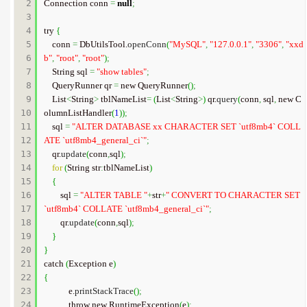
2

Connection conn 
=
null
;
3

4

try 
{
5

    conn 
=
 DbUtilsTool.
openConn
(
"MySQL"
,
"127.0.0.1"
,
"3306"
,
"xxd
6

b"
,
"root"
,
"root"
)
;
7

    String sql 
=
"show tables"
;
8

    QueryRunner qr 
=
 new QueryRunner
(
)
;
9

    List
<
String
>
 tblNameList
=
(
List
<
String
>
)
 qr.
query
(
conn
,
 sql
,
 new C
10

olumnListHandler
(
1
)
)
;
11

    sql 
=
"ALTER DATABASE xx CHARACTER SET `utf8mb4` COLL
12

ATE `utf8mb4_general_ci`"
;
13

    qr.
update
(
conn
,
sql
)
;
14

for
(
String str
:
tblNameList
)
15

{
16

        sql 
=
"ALTER TABLE "
+
str
+
" CONVERT TO CHARACTER SET 
17

`utf8mb4` COLLATE `utf8mb4_general_ci`"
;
18

        qr.
update
(
conn
,
sql
)
;
19

}
20

}
21

catch 
(
Exception e
)
22

{
23

            e.
printStackTrace
(
)
;
24

            throw new RuntimeException
(
e
)
;