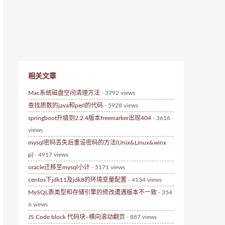
相关文章
Mac系统磁盘空间清理方法
- 3792 views
查找质数的java和perl的代码
- 5928 views
springboot升级到2.2.4版本freemarker出现404
- 3616
views
mysql密码丢失后重设密码的方法(Unix&Linux&winx
p)
- 4917 views
oracle迁移至mysql小计
- 5171 views
centos下jdk11及jdk8的环境变量配置
- 4134 views
MySQL表类型和存储引擎的修改遭遇版本不一致
- 354
6 views
JS Code block 代码块–横向滚动翻页
- 887 views