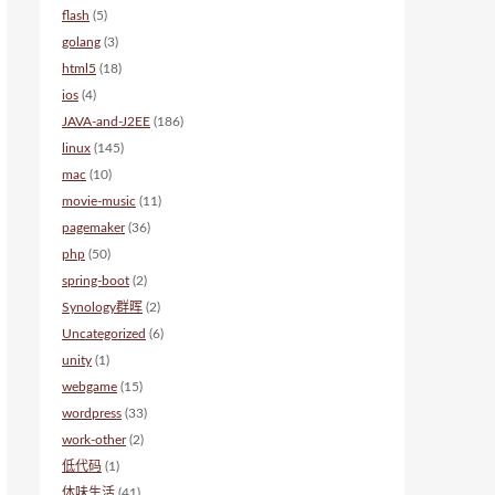
flash
(5)
golang
(3)
html5
(18)
ios
(4)
JAVA-and-J2EE
(186)
linux
(145)
mac
(10)
movie-music
(11)
pagemaker
(36)
php
(50)
spring-boot
(2)
Synology群晖
(2)
Uncategorized
(6)
unity
(1)
webgame
(15)
wordpress
(33)
work-other
(2)
低代码
(1)
体味生活
(41)