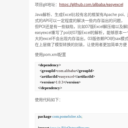
项目git地址：
https://github.com/alibaba/easyexcel
Java解析、生成Excel比较有名的框架有Apache 
式的API可以一定程度的解决一些内存溢出的问题，
但POI还是有一些缺陷，比如07版Excel解压缩
easyexcel重写了poi对07版Excel的解析，能够原
大的excel不会出现内存溢出，03版依赖POI的sax模
在上层做了模型转换的封装，让使用者更加简单方便
使用pom.xml配置
<dependency
>
<groupId
>
com.alibaba
</groupId
>
<artifactId
>
easyexcel
</artifactId
>
<version
>
1.0.3
</version
>
</dependency
>
使用代码如下：
package
com.pomelolee.xls
;
import
java.io.FileOutputStream
;