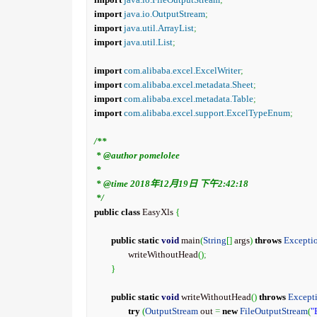
import
java.io.OutputStream
;
import
java.util.ArrayList
;
import
java.util.List
;
import
com.alibaba.excel.ExcelWriter
;
import
com.alibaba.excel.metadata.Sheet
;
import
com.alibaba.excel.metadata.Table
;
import
com.alibaba.excel.support.ExcelTypeEnum
;
/**

 * @author pomelolee

 *

 * @time 2018年12月19日 下午2:42:18

 */
public
class
 EasyXls 
{
public
static
void
 main
(
String
[
]
 args
)
throws
Excepti
		writeWithoutHead
(
)
;
}
public
static
void
 writeWithoutHead
(
)
throws
Except
try
(
OutputStream
 out 
=
new
FileOutputStream
(
"