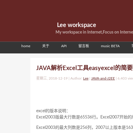
Lee workspace
My workspace in Internet,Focus on Intern
home
关于
API
留言板
music BETA
JAVA解析Excel工具easyexcel的简
星期三, 2018-12-19 | Author:
Lee
|
JAVA-and-J2EE
|
6,403 vie
excel的版本说明：
Excel2003版最大行数是65536行。Excel2007开
Excel2003的最大列数是256列，2007以上版本是16