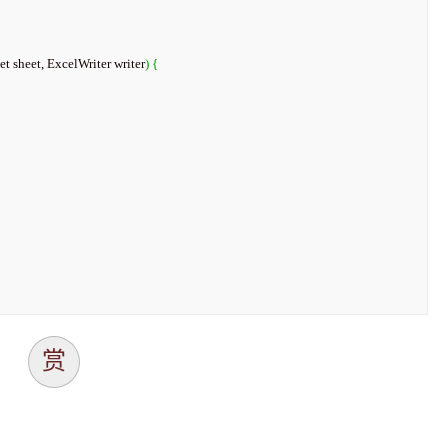
et sheet, ExcelWriter writer
)
{
赏