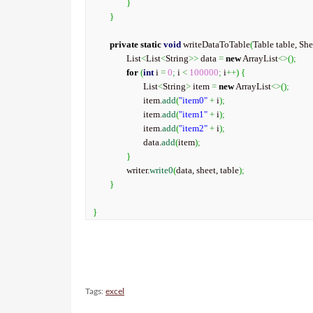
}
}
private
static
void
 writeDataToTable
(
Table table, She
		List
<
List
<
String
>>
 data 
=
new
 ArrayList
<>
(
)
;
for
(
int
 i 
=
0
;
 i 
<
100000
;
 i
++
)
{
			List
<
String
>
 item 
=
new
 ArrayList
<>
(
)
;
			item.
add
(
"item0"
+
 i
)
;
			item.
add
(
"item1"
+
 i
)
;
			item.
add
(
"item2"
+
 i
)
;
			data.
add
(
item
)
;
}
		writer.
write0
(
data, sheet, table
)
;
}
}
Tags:
excel