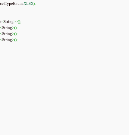
xcelTypeEnum.
XLSX
)
;
t
<
String
>>
(
)
;
<
String
>
(
)
;
<
String
>
(
)
;
<
String
>
(
)
;