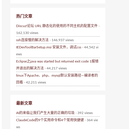
热门文章
Discuz!论坛 URL 静态化的使用的不同主机的配置文件
-
162,130 views
ssh连接慢的解决方法
- 146,937 views
IEDevToolBarSetup.msi 安装文件，调试css
- 44,542 vi
ews
Eclipse之java was started but returned exit code 1报错
并退出的解决方法
- 44,217 views
linux下Apache、php、mysql默认安装路径—编译者的
回看
- 42,211 views
最新文章
AI的来临让我们产生大量的正确的垃圾
- 392 views
ClaudeCode的9个实用命令和4个常用快捷键
- 364 vie
ws