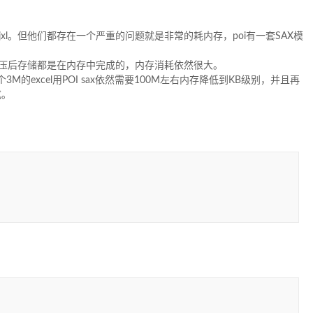
poi、jxl。但他们都存在一个严重的问题就是非常的耗内存，poi有一套SAX模
以及解压后存储都是在内存中完成的，内存消耗依然很大。
本一个3M的excel用POI sax依然需要100M左右内存降低到KB级别，并且再
式。