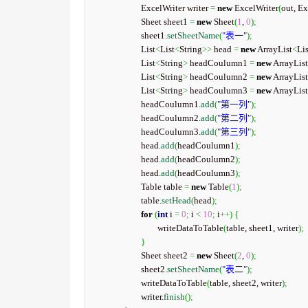
			ExcelWriter writer 
=
new
 ExcelWriter
(
out, E
			Sheet sheet1 
=
new
 Sheet
(
1
, 
0
)
;
			sheet1.
setSheetName
(
"表一"
)
;
			List
<
List
<
String
>>
 head 
=
new
 ArrayList
<
Lis
			List
<
String
>
 headCoulumn1 
=
new
 ArrayList
			List
<
String
>
 headCoulumn2 
=
new
 ArrayList
			List
<
String
>
 headCoulumn3 
=
new
 ArrayList
			headCoulumn1.
add
(
"第一列"
)
;
			headCoulumn2.
add
(
"第二列"
)
;
			headCoulumn3.
add
(
"第三列"
)
;
			head.
add
(
headCoulumn1
)
;
			head.
add
(
headCoulumn2
)
;
			head.
add
(
headCoulumn3
)
;
			Table table 
=
new
 Table
(
1
)
;
			table.
setHead
(
head
)
;
for
(
int
 i 
=
0
;
 i 
<
10
;
 i
++
)
{
				writeDataToTable
(
table, sheet1, writer
)
;
}
			Sheet sheet2 
=
new
 Sheet
(
2
, 
0
)
;
			sheet2.
setSheetName
(
"表二"
)
;
			writeDataToTable
(
table, sheet2, writer
)
;
			writer.
finish
(
)
;