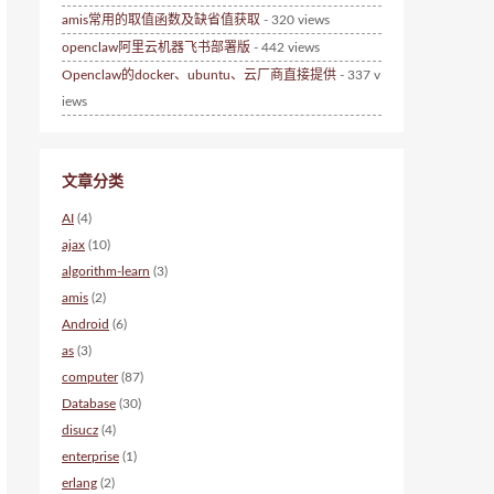
amis常用的取值函数及缺省值获取
- 320 views
openclaw阿里云机器飞书部署版
- 442 views
Openclaw的docker、ubuntu、云厂商直接提供
- 337 v
iews
文章分类
AI
(4)
ajax
(10)
algorithm-learn
(3)
amis
(2)
Android
(6)
as
(3)
computer
(87)
Database
(30)
disucz
(4)
enterprise
(1)
erlang
(2)