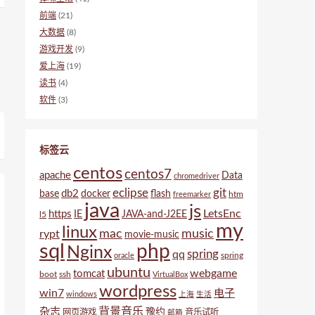
前端
(21)
大数据
(8)
游戏开发
(9)
爱上海
(19)
读书
(4)
软件
(3)
标签云
centos
centos7
apache
Data
chromedriver
eclipse
git
db2
base
docker
flash
htm
freemarker
java
js
LetsEnc
https
IE
JAVA-and-J2EE
l5
my
linux
mac
music
rypt
movie-music
sql
php
Nginx
spring
qq
spring
oracle
ubuntu
webgame
tomcat
boot
ssh
VirtualBox
wordpress
win7
电子
windows
上海
生活
背景音乐
杂志
豫约
网页游戏
音乐试听
邮箱