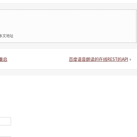
明本文地址
重启
百度语音朗读的在线REST的API
»