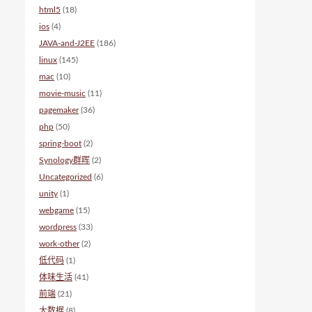
html5
(18)
ios
(4)
JAVA-and-J2EE
(186)
linux
(145)
mac
(10)
movie-music
(11)
pagemaker
(36)
php
(50)
spring-boot
(2)
Synology群晖
(2)
Uncategorized
(6)
unity
(1)
webgame
(15)
wordpress
(33)
work-other
(2)
低代码
(1)
体味生活
(41)
前端
(21)
大数据
(8)