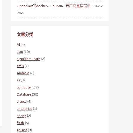
Openclaw的docker、ubuntu、云厂商直接提供
- 342 v
iews
文章分类
AI
(4)
ajax
(10)
algorithm-learn
(3)
amis
(2)
Android
(6)
as
(3)
computer
(87)
Database
(30)
disucz
(4)
enterprise
(1)
erlang
(2)
flash
(5)
golang
(3)