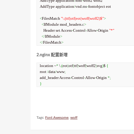
AddType application
/
font
-
woff2 woff2

AddType application
/
vnd.
ms
-
fontobject eot

<
FilesMatch 
"\.(ttf|otf|eot|woff|woff2)$"
>
<
IfModule mod_headers.
c
>
    Header set Access
-
Control
-
Allow
-
Origin 
"*"
</
IfModule
>
</
FilesMatch
>
2.nginx 配置新增
location ~
*
 \.
(
eot
|
otf
|
ttf
|
woff
|
woff2
|
svg
)
$ 
{
root 
/
data
/
www
;
add_header Access
-
Control
-
Allow
-
Origin 
*;
}
Tags:
Font Awesome
,
woff