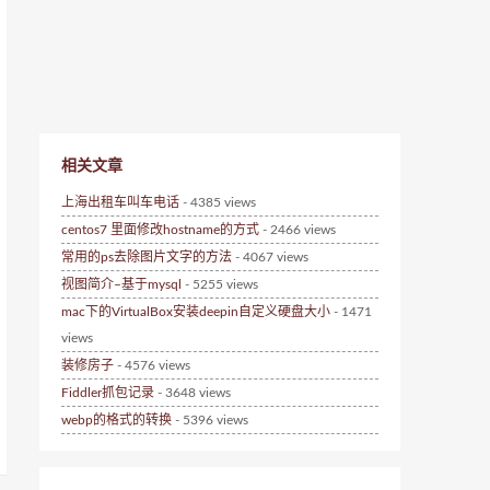
相关文章
上海出租车叫车电话
- 4385 views
centos7 里面修改hostname的方式
- 2466 views
常用的ps去除图片文字的方法
- 4067 views
视图简介–基于mysql
- 5255 views
mac下的VirtualBox安装deepin自定义硬盘大小
- 1471
views
装修房子
- 4576 views
Fiddler抓包记录
- 3648 views
webp的格式的转换
- 5396 views