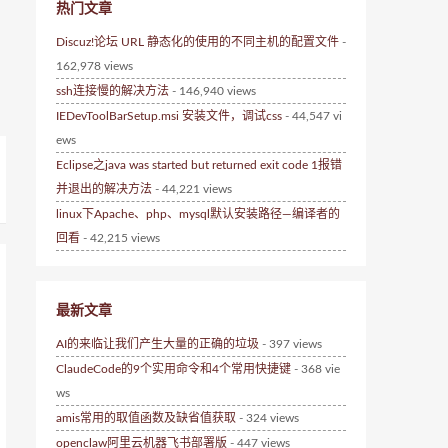
热门文章
Discuz!论坛 URL 静态化的使用的不同主机的配置文件
-
162,978 views
ssh连接慢的解决方法
- 146,940 views
IEDevToolBarSetup.msi 安装文件，调试css
- 44,547 vi
ews
Eclipse之java was started but returned exit code 1报错
并退出的解决方法
- 44,221 views
linux下Apache、php、mysql默认安装路径—编译者的
回看
- 42,215 views
最新文章
AI的来临让我们产生大量的正确的垃圾
- 397 views
ClaudeCode的9个实用命令和4个常用快捷键
- 368 vie
ws
amis常用的取值函数及缺省值获取
- 324 views
openclaw阿里云机器飞书部署版
- 447 views