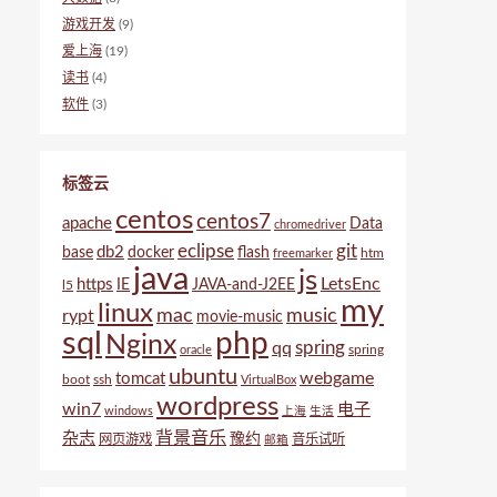
游戏开发
(9)
爱上海
(19)
读书
(4)
软件
(3)
标签云
centos
centos7
apache
Data
chromedriver
eclipse
git
db2
base
docker
flash
htm
freemarker
java
js
LetsEnc
https
IE
JAVA-and-J2EE
l5
my
linux
mac
music
rypt
movie-music
sql
php
Nginx
spring
qq
spring
oracle
ubuntu
webgame
tomcat
boot
ssh
VirtualBox
wordpress
win7
电子
windows
上海
生活
背景音乐
杂志
豫约
网页游戏
音乐试听
邮箱