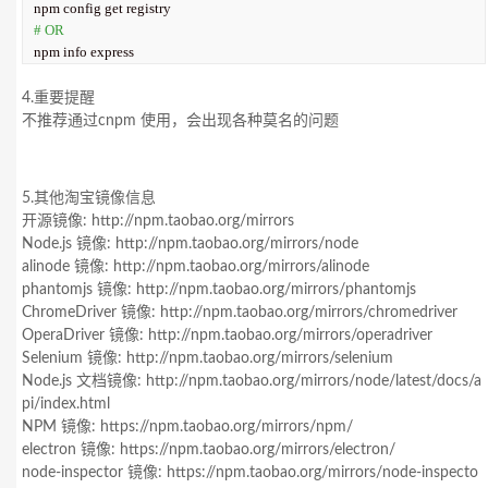
# OR
npm info express
4.重要提醒
不推荐通过cnpm 使用，会出现各种莫名的问题
5.其他淘宝镜像信息
开源镜像: http://npm.taobao.org/mirrors
Node.js 镜像: http://npm.taobao.org/mirrors/node
alinode 镜像: http://npm.taobao.org/mirrors/alinode
phantomjs 镜像: http://npm.taobao.org/mirrors/phantomjs
ChromeDriver 镜像: http://npm.taobao.org/mirrors/chromedriver
OperaDriver 镜像: http://npm.taobao.org/mirrors/operadriver
Selenium 镜像: http://npm.taobao.org/mirrors/selenium
Node.js 文档镜像: http://npm.taobao.org/mirrors/node/latest/docs/a
pi/index.html
NPM 镜像: https://npm.taobao.org/mirrors/npm/
electron 镜像: https://npm.taobao.org/mirrors/electron/
node-inspector 镜像: https://npm.taobao.org/mirrors/node-inspecto