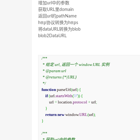
增加url中的参数
获取URL里domain
返回url的pathName
http协议转换为https
将dataURL转换为blob
blob2DataURL
/**

 * 给定 url, 返回一个 window.URL 实例

 * @param url

 * @returns {*|URL}

 */
function
 parseUrl
(
url
)
{
if
(
url.
startsWith
(
'//'
)
)
{
        url 
=
 location.
protocol
+
 url
;
}
return
new
 window.
URL
(
url
)
;
}
/**

 * 获取url中的参数
