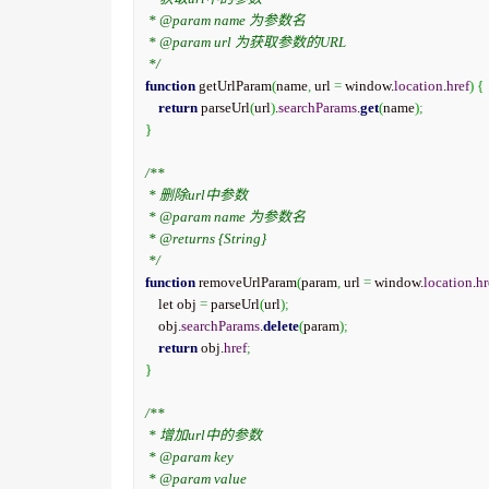
 * @param name 为参数名

 * @param url 为获取参数的URL

 */
function
 getUrlParam
(
name
,
 url 
=
 window.
location
.
href
)
{
return
 parseUrl
(
url
)
.
searchParams
.
get
(
name
)
;
}
/**

 * 删除url中参数

 * @param name 为参数名

 * @returns {String}

 */
function
 removeUrlParam
(
param
,
 url 
=
 window.
location
.
hr
    let obj 
=
 parseUrl
(
url
)
;
    obj.
searchParams
.
delete
(
param
)
;
return
 obj.
href
;
}
/**

 * 增加url中的参数

 * @param key

 * @param value
