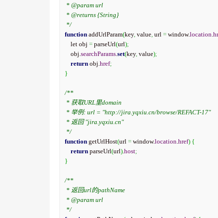
 * @param url

 * @returns {String}

 */
function
 addUrlParam
(
key
,
 value
,
 url 
=
 window.
location
.
h
    let obj 
=
 parseUrl
(
url
)
;
    obj.
searchParams
.
set
(
key
,
 value
)
;
return
 obj.
href
;
}
/**

 * 获取URL里domain

 * 举例: url = "http://jira.yqxiu.cn/browse/REFACT-17"

 * 返回 "jira.yqxiu.cn"

 */
function
 getUrlHost
(
url 
=
 window.
location
.
href
)
{
return
 parseUrl
(
url
)
.
host
;
}
/**

 * 返回url的pathName

 * @param url

 */