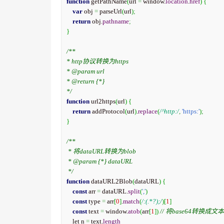
function
 getPathName
(
url 
=
 window.
location
.
href
)
{
var
 obj 
=
 parseUrl
(
url
)
;
return
 obj.
pathname
;
}
/**

* http协议转换为https

* @param url

* @return {*}

*/
function
 url2https
(
url
)
{
return
 addProtocol
(
url
)
.
replace
(
/^http:/
,
'https:'
)
;
}
/**

 * 将dataURL转换为blob

 * @param {*} dataURL

 */
function
 dataURL2Blob
(
dataURL
)
{
const
 arr 
=
 dataURL.
split
(
','
)
const
 type 
=
 arr
[
0
]
.
match
(
/:(.*?);/
)
[
1
]
const
 text 
=
 window.
atob
(
arr
[
1
]
)
// 将base64转换成文本
    let n 
=
 text.
length