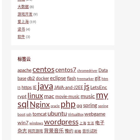
大数据
(8)
游戏开发
(9)
爱上海
(19)
读书
(4)
软件
(3)
标签云
centos
centos7
apache
Data
chromedriver
eclipse
git
db2
base
docker
flash
htm
freemarker
java
js
LetsEnc
https
IE
JAVA-and-J2EE
l5
my
linux
mac
music
rypt
movie-music
sql
php
Nginx
spring
qq
spring
oracle
ubuntu
webgame
tomcat
boot
ssh
VirtualBox
wordpress
win7
电子
windows
上海
生活
背景音乐
杂志
豫约
网页游戏
音乐试听
邮箱