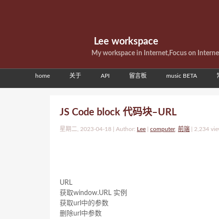
Lee workspace
My workspace in Internet,Focus on Intern
home
关于
API
留言板
music BETA
JS Code block 代码块–URL
星期二, 2023-04-18 | Author:
Lee
|
computer
,
前端
|
2,234 vi
URL
获取window.URL 实例
获取url中的参数
删除url中参数