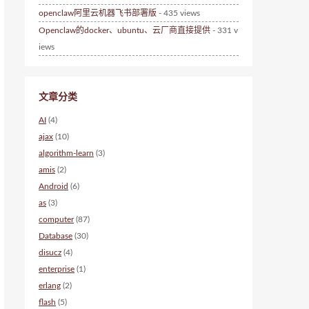
openclaw阿里云机器飞书部署版
- 435 views
Openclaw的docker、ubuntu、云厂商直接提供
- 331 v
iews
文章分类
AI
(4)
ajax
(10)
algorithm-learn
(3)
amis
(2)
Android
(6)
as
(3)
computer
(87)
Database
(30)
disucz
(4)
enterprise
(1)
erlang
(2)
flash
(5)