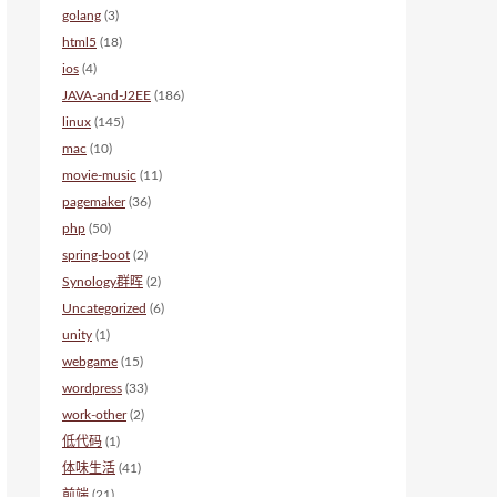
golang
(3)
html5
(18)
ios
(4)
JAVA-and-J2EE
(186)
linux
(145)
mac
(10)
movie-music
(11)
pagemaker
(36)
php
(50)
spring-boot
(2)
Synology群晖
(2)
Uncategorized
(6)
unity
(1)
webgame
(15)
wordpress
(33)
work-other
(2)
低代码
(1)
体味生活
(41)
前端
(21)