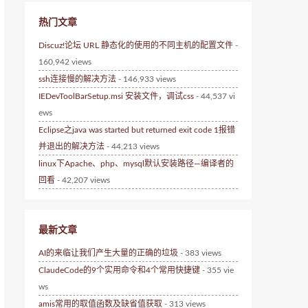
热门文章
Discuz!论坛 URL 静态化的使用的不同主机的配置文件
-
160,942 views
ssh连接慢的解决方法
- 146,933 views
IEDevToolBarSetup.msi 安装文件，调试css
- 44,537 vi
ews
Eclipse之java was started but returned exit code 1报错
并退出的解决方法
- 44,213 views
linux下Apache、php、mysql默认安装路径—编译者的
回看
- 42,207 views
最新文章
AI的来临让我们产生大量的正确的垃圾
- 383 views
ClaudeCode的9个实用命令和4个常用快捷键
- 355 vie
ws
amis常用的取值函数及缺省值获取
- 313 views