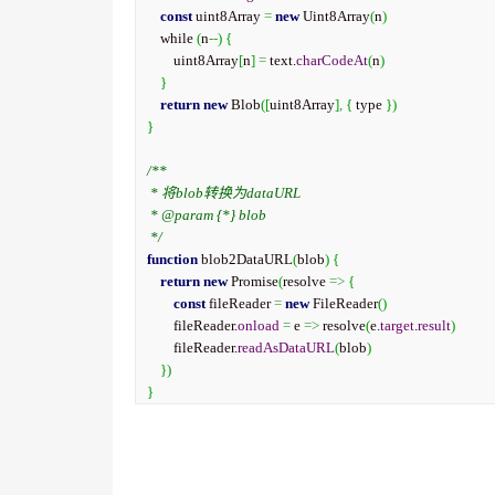
const
 uint8Array 
=
new
 Uint8Array
(
n
)
    while 
(
n
--
)
{
        uint8Array
[
n
]
=
 text.
charCodeAt
(
n
)
}
return
new
 Blob
(
[
uint8Array
]
,
{
 type 
}
)
}
/**

 * 将blob转换为dataURL

 * @param {*} blob

 */
function
 blob2DataURL
(
blob
)
{
return
new
 Promise
(
resolve 
=>
{
const
 fileReader 
=
new
 FileReader
(
)
        fileReader.
onload
=
 e 
=>
 resolve
(
e.
target
.
result
)
        fileReader.
readAsDataURL
(
blob
)
}
)
}