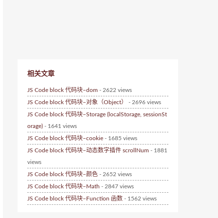
相关文章
JS Code block 代码块–dom
- 2622 views
JS Code block 代码块–对象（Object）
- 2696 views
JS Code block 代码块–Storage (localStorage, sessionSt
orage)
- 1641 views
JS Code block 代码块–cookie
- 1685 views
JS Code block 代码块–动态数字插件 scrollNum
- 1881
views
JS Code block 代码块–颜色
- 2652 views
JS Code block 代码块–Math
- 2847 views
JS Code block 代码块–Function 函数
- 1562 views