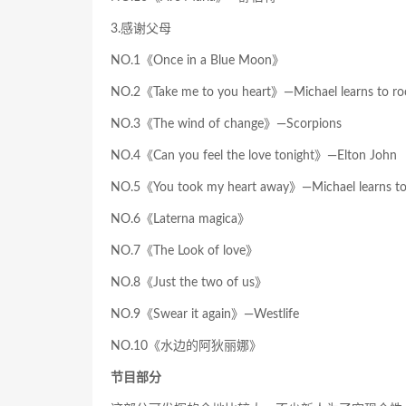
3.感谢父母
NO.1《Once in a Blue Moon》
NO.2《Take me to you heart》—Michael learns to ro
NO.3《The wind of change》—Scorpions
NO.4《Can you feel the love tonight》—Elton John
NO.5《You took my heart away》—Michael learns to
NO.6《Laterna magica》
NO.7《The Look of love》
NO.8《Just the two of us》
NO.9《Swear it again》—Westlife
NO.10《水边的阿狄丽娜》
节目部分