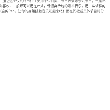
，加之这个仪式环节往往安排不少抽奖、节目表演等余兴节目，气氛比
你喜欢，一般都可以用在此处。请摒弃传统的婚礼音乐，用一些轻松的
人兴奋的Rap，让你的身躯随着音乐动起来吧！而在间歇或具体节目时分