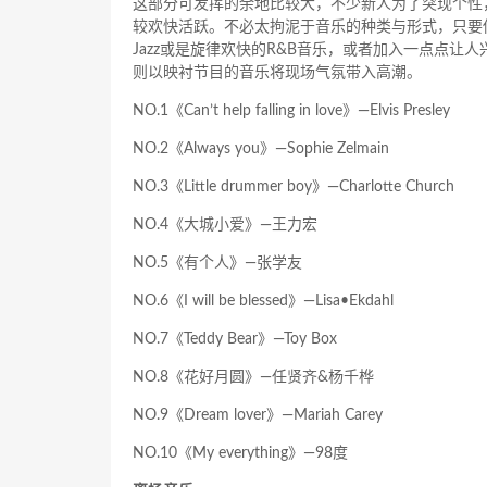
这部分可发挥的余地比较大，不少新人为了突现个性
较欢快活跃。不必太拘泥于音乐的种类与形式，只要
Jazz或是旋律欢快的R&B音乐，或者加入一点点让
则以映衬节目的音乐将现场气氛带入高潮。
NO.1《Can’t help falling in love》—Elvis Presley
NO.2《Always you》—Sophie Zelmain
NO.3《Little drummer boy》—Charlotte Church
NO.4《大城小爱》—王力宏
NO.5《有个人》—张学友
NO.6《I will be blessed》—Lisa•Ekdahl
NO.7《Teddy Bear》—Toy Box
NO.8《花好月圆》—任贤齐&杨千桦
NO.9《Dream lover》—Mariah Carey
NO.10《My everything》—98度