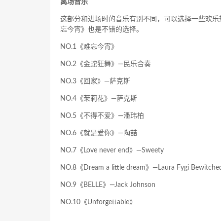
离场音乐
这部分和进场时的音乐有别不同，可以选择一些欢乐
忘今宵》也是不错的选择。
NO.1《难忘今宵》
NO.2《金蛇狂舞》—民乐合奏
NO.3《回家》—萨克斯
NO.4《茉莉花》—萨克斯
NO.5《不得不爱》—潘玮柏
NO.6《就是爱你》—陶喆
NO.7《Love never end》—Sweety
NO.8《Dream a little dream》—Laura Fygi Bewitche
NO.9《BELLE》—Jack Johnson
NO.10《Unforgettable》