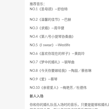
推荐音乐：
NO.1《圣母颂》—舒伯特
NO.2《温馨的佳节》—巴赫
NO.3《求婚》—周华健
NO.4《第八号小提琴协奏曲》
NO.5《I swear》—Westlife
NO.6《喜欢你现在的样子》—黄韵玲
NO.7《梦中的婚礼》—钢琴曲
NO.8《今天你要嫁给我》—陶喆／蔡依琳
NO.9《爱》—蔡琴
NO.10《亲密爱人》—梅艳芳／杜德伟
新人入场
你和你的婚礼队伍入场时的音乐，只要是能够和婚礼