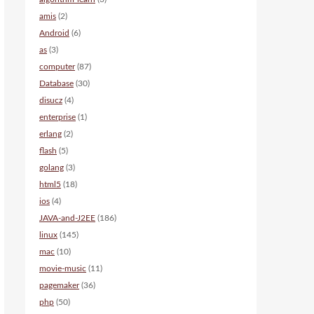
amis
(2)
Android
(6)
as
(3)
computer
(87)
Database
(30)
disucz
(4)
enterprise
(1)
erlang
(2)
flash
(5)
golang
(3)
html5
(18)
ios
(4)
JAVA-and-J2EE
(186)
linux
(145)
mac
(10)
movie-music
(11)
pagemaker
(36)
php
(50)