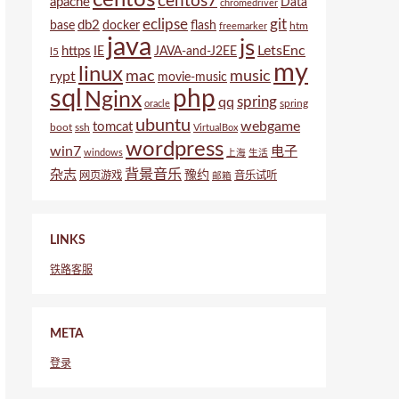
centos7
apache
Data
chromedriver
eclipse
git
db2
base
docker
flash
htm
freemarker
java
js
LetsEnc
https
IE
JAVA-and-J2EE
l5
my
linux
mac
music
rypt
movie-music
sql
php
Nginx
spring
qq
spring
oracle
ubuntu
webgame
tomcat
boot
ssh
VirtualBox
wordpress
win7
电子
windows
上海
生活
背景音乐
杂志
豫约
网页游戏
音乐试听
邮箱
LINKS
铁路客服
META
登录