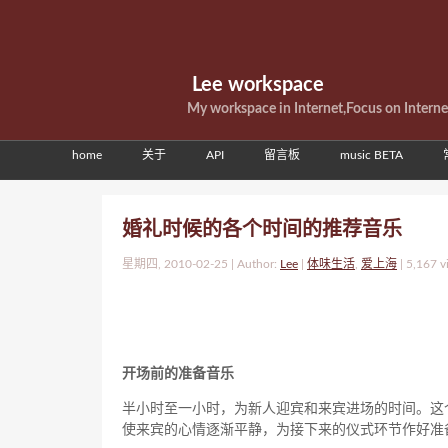
Lee workspace
My workspace in Internet,Focus on Intern
home
关于
API
留言板
music BETA
婚礼时候的各个时间的推荐音乐
星期四, 2010-02-25 | Author:
Lee
|
体味生活
,
爱上海
|
5,167 v
开场前的准备音乐
半小时至一小时，为新人迎宾和来宾进场的时间。这
使来宾的心情逐渐平静，为接下来的仪式环节作好准