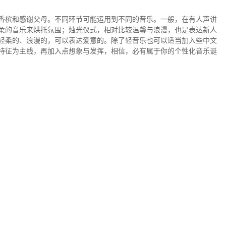
香槟和感谢父母。不同环节可能运用到不同的音乐。一般，在有人声讲
柔的音乐来烘托氛围；烛光仪式，相对比较温馨与浪漫，也是表达新人
轻柔的、浪漫的，可以表达爱意的。除了轻音乐也可以适当加入些中文
特征为主线，再加入点想象与发挥，相信，必有属于你的个性化音乐诞