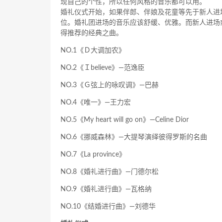
现自己的个性，所以任何风格的音乐都可以用。
婚礼仪式开始，如果伴郎、伴娘及花童等先于新人进
位。婚礼团进场的音乐应该舒缓、优雅。而新人进场
得推荐的经典之曲。
NO.1《Ｄ大调加农》
NO.2《Ｉbelieve》—范逸臣
NO.3《Ｇ弦上的咏叹调》—巴赫
NO.4《唯一》—王力宏
NO.5《My heart will go on》—Celine Dior
NO.6《挪威森林》—大提琴演绎彼得罗斯的名曲
NO.7《La province》
NO.8《婚礼进行曲》—门德尔松
NO.9《婚礼进行曲》—瓦格纳
NO.10《结婚进行曲》—刘德华