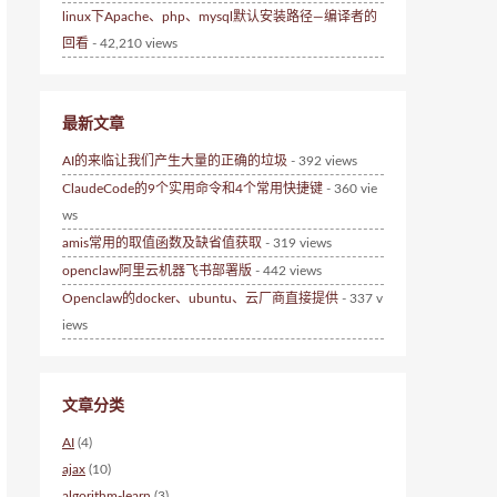
linux下Apache、php、mysql默认安装路径—编译者的
回看
- 42,210 views
最新文章
AI的来临让我们产生大量的正确的垃圾
- 392 views
ClaudeCode的9个实用命令和4个常用快捷键
- 360 vie
ws
amis常用的取值函数及缺省值获取
- 319 views
openclaw阿里云机器飞书部署版
- 442 views
Openclaw的docker、ubuntu、云厂商直接提供
- 337 v
iews
文章分类
AI
(4)
ajax
(10)
algorithm-learn
(3)