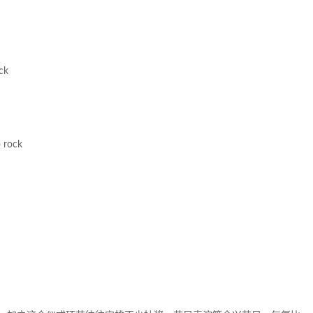
ck
 rock