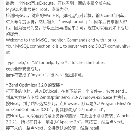
最后一个Next再加Execute，可以看到上面的步骤全部完成。
MySQL的帐号是：root，密码为空。
检测MySQL，键盘的Win + R，弹出运行对话框，输入cmd后回车，
进入命令提示符，然后输入：”mysql -uroot -p”，回车后要求输入密
码，因为密码为空，所以直接再按回车即可。现在可以看到如下成功
的提示：
Welcome to the MySQL monitor. Commands end with ; or \g.
Your MySQL connection id is 1 to server version: 5.0.27-community-
nt
Type ‘help;’ or ‘\h’ for help. Type ‘\c’ to clear the buffer.
表示全部安装成功。
操作符变成了”mysql>”，键入exit退出即可。
≡ Zend Optimizer 3.2.0 的安装 ≡
打开我的电脑，进入D:\local，在其下新建一个文件夹，名为 zend 。
到其官方站点下载 ZendOptimizer-3.2.0-Windows-i386.exe 并执行。
按Next，到了路径选择那儿，点Browse，默认是”C:\Program Files\Ze
nd\ZendOptimizer-3.2.0″，将其修改为”D:\local\zend”。
按Next后，可以看到的是服务器的选择，在此由于刚刚安装了Aapche
2.2.21，所以在其中一项名为”Apache 2.x”，就按它，然后点Next。
接下来的一路点Next，全接默认的设置，然后Install。