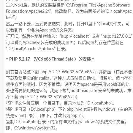
进入Next后，默认的安装路径是”C:\Program Files\Apache Software
Foundation\Apache2.2\”，修改路径，改为前面所述的”D:\local\Apac
he2″。
然后一路下去，直到安装结束；此时，打开D盘下的local文件夹，可
以看到有一个名为Apache2的文件夹。
打开IE，然后在地址栏输入：”http://localhost” 或者 “http://127.0.0.1”
可以看到Apache安装完成的成功页面；以后网页的存在位置就在
“D:\local\Apache2\htdocs” 目录。
≡ PHP 5.2.17 （VC6 x86 Thread Safe ）的安装 ≡
到其官方站点下载 php-5.2.17-Win32-VC6-x86.zip 并解压（在此不要
下载及使用它的Installer，这种方式虽然很自动化、很智能，但也存在
很多方面的限制，因为不推荐。说明因为apache是采用vc6编译的此
处也需要使用的是vc6，我先下载的no thread safe 安全的未成功，推
荐下载php-5.2.17-Win32-VC6-x86.zip）
将PHP文件解压到一个目录下，目录地址为 “D:\local\php”。
将PHP目录（D:\local\php）下的php.ini-dist复制到windows（有的系
统是winnt目录）目录下，并改名为php.ini。
复制D:\local\php目录下的所有dll文件到windows的系统文件夹里，
即：C:\windows\system32。