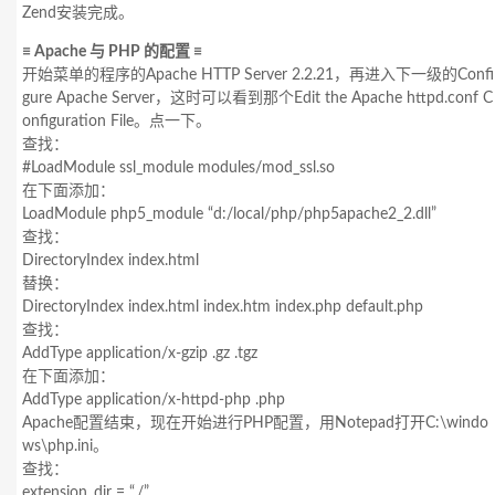
Zend安装完成。
≡ Apache 与 PHP 的配置 ≡
开始菜单的程序的Apache HTTP Server 2.2.21，再进入下一级的Confi
gure Apache Server，这时可以看到那个Edit the Apache httpd.conf C
onfiguration File。点一下。
查找：
#LoadModule ssl_module modules/mod_ssl.so
在下面添加：
LoadModule php5_module “d:/local/php/php5apache2_2.dll”
查找：
DirectoryIndex index.html
替换：
DirectoryIndex index.html index.htm index.php default.php
查找：
AddType application/x-gzip .gz .tgz
在下面添加：
AddType application/x-httpd-php .php
Apache配置结束，现在开始进行PHP配置，用Notepad打开C:\windo
ws\php.ini。
查找：
extension_dir = “./”