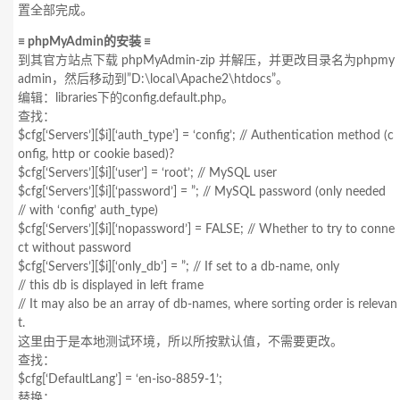
置全部完成。
≡ phpMyAdmin的安装 ≡
到其官方站点下载 phpMyAdmin-zip 并解压，并更改目录名为phpmy
admin，然后移动到”D:\local\Apache2\htdocs”。
编辑：libraries下的config.default.php。
查找：
$cfg[‘Servers’][$i][‘auth_type’] = ‘config’; // Authentication method (c
onfig, http or cookie based)?
$cfg[‘Servers’][$i][‘user’] = ‘root’; // MySQL user
$cfg[‘Servers’][$i][‘password’] = ”; // MySQL password (only needed
// with ‘config’ auth_type)
$cfg[‘Servers’][$i][‘nopassword’] = FALSE; // Whether to try to conne
ct without password
$cfg[‘Servers’][$i][‘only_db’] = ”; // If set to a db-name, only
// this db is displayed in left frame
// It may also be an array of db-names, where sorting order is relevan
t.
这里由于是本地测试环境，所以所按默认值，不需要更改。
查找：
$cfg[‘DefaultLang’] = ‘en-iso-8859-1’;
替换：