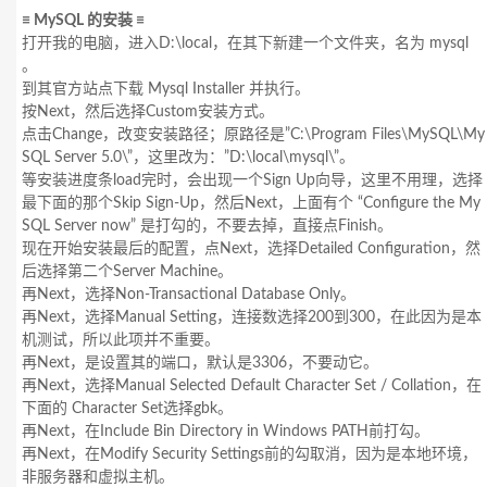
≡ MySQL 的安装 ≡
打开我的电脑，进入D:\local，在其下新建一个文件夹，名为 mysql
。
到其官方站点下载 Mysql Installer 并执行。
按Next，然后选择Custom安装方式。
点击Change，改变安装路径；原路径是”C:\Program Files\MySQL\My
SQL Server 5.0\”，这里改为：”D:\local\mysql\”。
等安装进度条load完时，会出现一个Sign Up向导，这里不用理，选择
最下面的那个Skip Sign-Up，然后Next，上面有个 “Configure the My
SQL Server now” 是打勾的，不要去掉，直接点Finish。
现在开始安装最后的配置，点Next，选择Detailed Configuration，然
后选择第二个Server Machine。
再Next，选择Non-Transactional Database Only。
再Next，选择Manual Setting，连接数选择200到300，在此因为是本
机测试，所以此项并不重要。
再Next，是设置其的端口，默认是3306，不要动它。
再Next，选择Manual Selected Default Character Set / Collation，在
下面的 Character Set选择gbk。
再Next，在Include Bin Directory in Windows PATH前打勾。
再Next，在Modify Security Settings前的勾取消，因为是本地环境，
非服务器和虚拟主机。