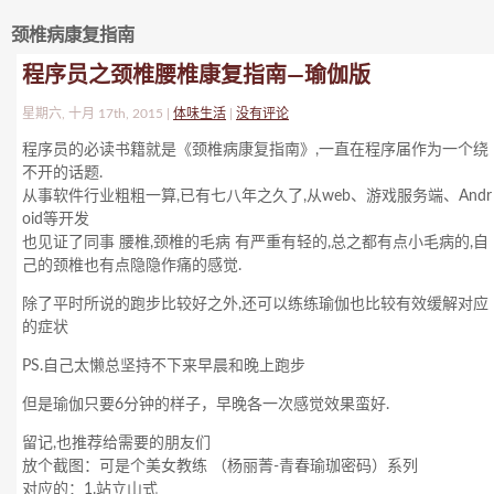
颈椎病康复指南
程序员之颈椎腰椎康复指南—瑜伽版
星期六, 十月 17th, 2015 |
体味生活
|
没有评论
程序员的必读书籍就是《颈椎病康复指南》,一直在程序届作为一个绕
不开的话题.
从事软件行业粗粗一算,已有七八年之久了,从web、游戏服务端、Andr
oid等开发
也见证了同事 腰椎,颈椎的毛病 有严重有轻的,总之都有点小毛病的,自
己的颈椎也有点隐隐作痛的感觉.
除了平时所说的跑步比较好之外,还可以练练瑜伽也比较有效缓解对应
的症状
PS.自己太懒总坚持不下来早晨和晚上跑步
但是瑜伽只要6分钟的样子，早晚各一次感觉效果蛮好.
留记,也推荐给需要的朋友们
放个截图：可是个美女教练 （杨丽菁-青春瑜珈密码）系列
对应的：1.站立山式