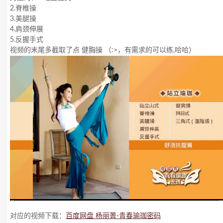
2.脊椎操
3.美腿操
4.肩颈伸展
5.反握手式
视频的末尾多截取了点 健胸操 （:>，有需求的可以练,哈哈）
对应的视频下载：
百度网盘 杨丽菁-青春瑜珈密码