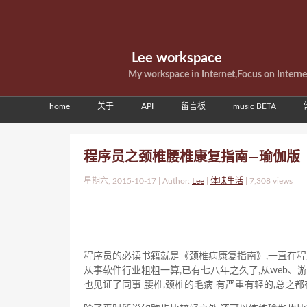
Lee workspace
My workspace in Internet,Focus on Intern
home
关于
API
留言板
music BETA
程序员之颈椎腰椎康复指南—瑜伽版
星期六, 2015-10-17 | Author:
Lee
|
体味生活
|
7,308 views
程序员的必读书籍就是《颈椎病康复指南》,一直在程
从事软件行业粗粗一算,已有七八年之久了,从web、游戏
也见证了同事 腰椎,颈椎的毛病 有严重有轻的,总之