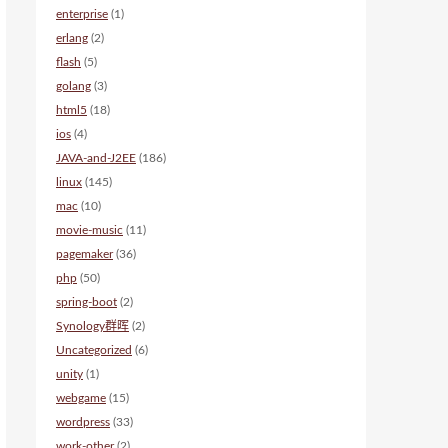
enterprise
(1)
erlang
(2)
flash
(5)
golang
(3)
html5
(18)
ios
(4)
JAVA-and-J2EE
(186)
linux
(145)
mac
(10)
movie-music
(11)
pagemaker
(36)
php
(50)
spring-boot
(2)
Synology群晖
(2)
Uncategorized
(6)
unity
(1)
webgame
(15)
wordpress
(33)
work-other
(2)