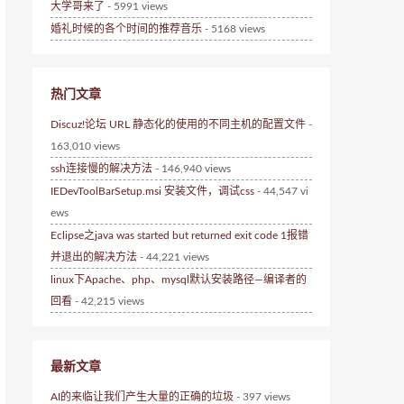
大学哥来了
- 5991 views
婚礼时候的各个时间的推荐音乐
- 5168 views
热门文章
Discuz!论坛 URL 静态化的使用的不同主机的配置文件
-
163,010 views
ssh连接慢的解决方法
- 146,940 views
IEDevToolBarSetup.msi 安装文件，调试css
- 44,547 vi
ews
Eclipse之java was started but returned exit code 1报错
并退出的解决方法
- 44,221 views
linux下Apache、php、mysql默认安装路径—编译者的
回看
- 42,215 views
最新文章
AI的来临让我们产生大量的正确的垃圾
- 397 views