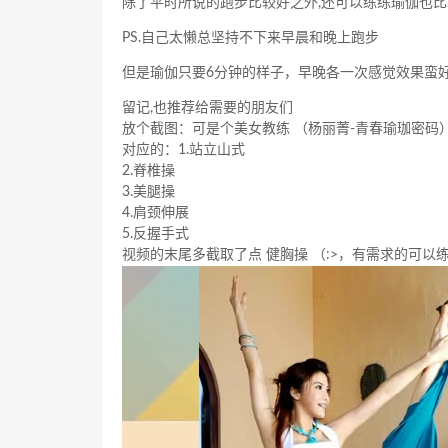
除了平时所说的跑步比较好之外,还可以练练瑜伽也
PS.自己太懒总坚持不下来早晨和晚上跑步
但是瑜伽只要6分钟的样子，早晚各一次感觉效果蛮好
留记,也推荐给需要的朋友们
放个截图：可是个美女教练 （杨丽菁-青春瑜珈密码
对应的：1.站立山式
2.脊椎操
3.美腿操
4.肩颈伸展
5.反握手式
视频的末尾多截取了点 健胸操 （:>，有需求的可以练