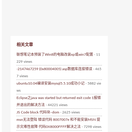
相关文章
联想笔记本预装了Win8的电脑改装xp或win7配置
- 11
229 views
-2147467259 (0x80004005) asp数据库连接错误
- 465
7 views
ubuntu10.04编译安装mysql5.5.10成功小记
- 5882 vie
ws
Eclipse之java was started but returned exit code 1报错
并退出的解决方法
- 44221 views
JS Code block 代码块–dom
- 2625 views
msn无法登陆 错误代码 8007007e 和不能安装MSN 提
示灾难性故障 代码0X8000FFFF解决之法
- 7298 views