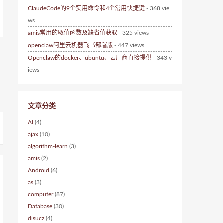
ClaudeCode的9个实用命令和4个常用快捷键
- 368 vie
ws
amis常用的取值函数及缺省值获取
- 325 views
openclaw阿里云机器飞书部署版
- 447 views
Openclaw的docker、ubuntu、云厂商直接提供
- 343 v
iews
文章分类
AI
(4)
ajax
(10)
algorithm-learn
(3)
amis
(2)
Android
(6)
as
(3)
computer
(87)
Database
(30)
disucz
(4)