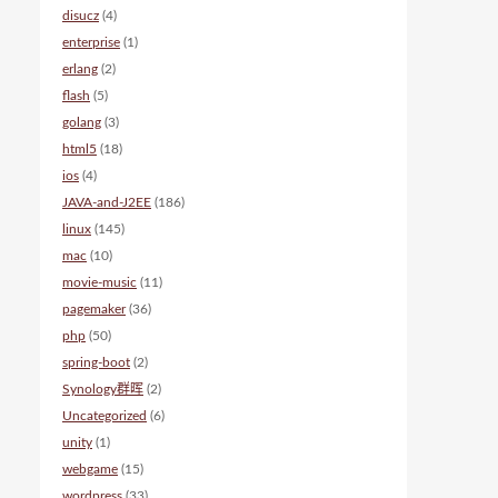
disucz
(4)
enterprise
(1)
erlang
(2)
flash
(5)
golang
(3)
html5
(18)
ios
(4)
JAVA-and-J2EE
(186)
linux
(145)
mac
(10)
movie-music
(11)
pagemaker
(36)
php
(50)
spring-boot
(2)
Synology群晖
(2)
Uncategorized
(6)
unity
(1)
webgame
(15)
wordpress
(33)