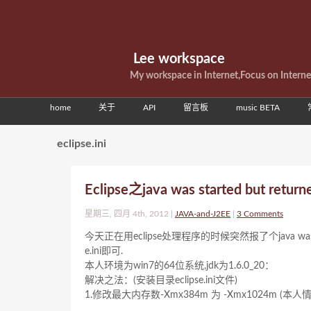
Lee workspace
My workspace in Internet,Focus on Intern
home
关于
API
留言板
music BETA
eclipse.ini
Eclipse之java was started but 
星期三, 四月 4th, 2012 |
JAVA-and-J2EE
|
3 Comments
今天正在用eclipse处理程序的时候突然报了个java was star
e.ini即可.
本人环境为win7的64位系统,jdk为1.6.0_20：
解决之法：(安装目录eclipse.ini文件)
1.修改最大内存数-Xmx384m 为 -Xmx1024m (