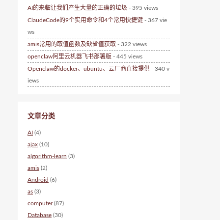
AI的来临让我们产生大量的正确的垃圾
- 395 views
ClaudeCode的9个实用命令和4个常用快捷键
- 367 vie
ws
amis常用的取值函数及缺省值获取
- 322 views
openclaw阿里云机器飞书部署版
- 445 views
Openclaw的docker、ubuntu、云厂商直接提供
- 340 v
iews
文章分类
AI
(4)
ajax
(10)
algorithm-learn
(3)
amis
(2)
Android
(6)
as
(3)
computer
(87)
Database
(30)