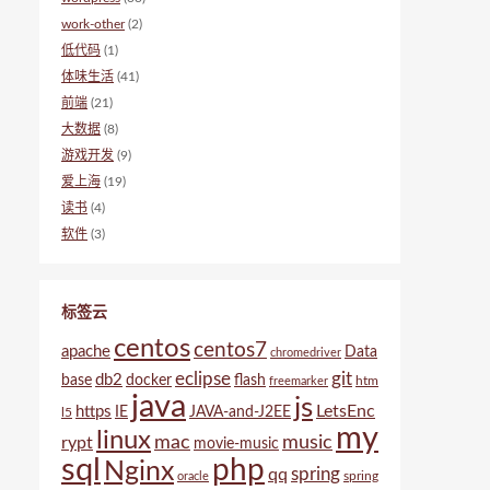
work-other
(2)
低代码
(1)
体味生活
(41)
前端
(21)
大数据
(8)
游戏开发
(9)
爱上海
(19)
读书
(4)
软件
(3)
标签云
centos
centos7
apache
Data
chromedriver
eclipse
git
db2
base
docker
flash
htm
freemarker
java
js
LetsEnc
https
IE
JAVA-and-J2EE
l5
my
linux
mac
music
rypt
movie-music
sql
php
Nginx
spring
qq
spring
oracle