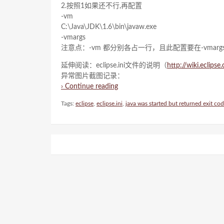
2.按照1如果还不行,再配置
-vm
C:\Java\JDK\1.6\bin\javaw.exe
-vmargs
注意点：-vm 都分别各占一行，且此配置要在-vmarg
延伸阅读：eclipse.ini文件的说明（
http://wiki.eclipse.
异常图片截图记录：
› Continue reading
Tags:
eclipse
,
eclipse.ini
,
java was started but returned exit co