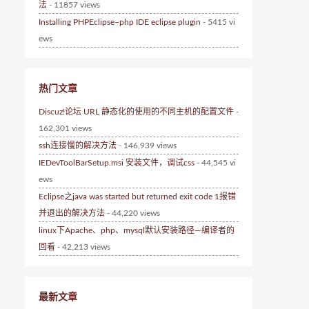
法
- 11857 views
Installing PHPEclipse–php IDE eclipse plugin
- 5415 vi
ews
热门文章
Discuz!论坛 URL 静态化的使用的不同主机的配置文件
-
162,301 views
ssh连接慢的解决方法
- 146,939 views
IEDevToolBarSetup.msi 安装文件，调试css
- 44,545 vi
ews
Eclipse之java was started but returned exit code 1报错
并退出的解决方法
- 44,220 views
linux下Apache、php、mysql默认安装路径—编译者的
回看
- 42,213 views
最新文章