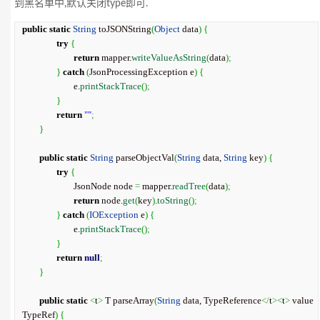
到黑名单中,默认关闭type即可.
public
static
String
 toJSONString
(
Object
 data
)
{
try
{
return
 mapper.
writeValueAsString
(
data
)
;
}
catch
(
JsonProcessingException e
)
{
			e.
printStackTrace
(
)
;
}
return
""
;
}
public
static
String
 parseObjectVal
(
String
 data, 
String
 key
)
{
try
{
			JsonNode node 
=
 mapper.
readTree
(
data
)
;
return
 node.
get
(
key
)
.
toString
(
)
;
}
catch
(
IOException
 e
)
{
			e.
printStackTrace
(
)
;
}
return
null
;
}
public
static
<
t
>
 T parseArray
(
String
 data, TypeReference
</
t
><
t
>
 value
TypeRef
)
{