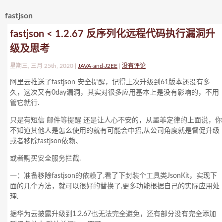
fastjson
fastjson < 1.2.67 反序列化远程代码执行漏洞升
级及思考
星期三, 三月 25th, 2020 |
JAVA-and-J2EE
|
没有评论
阿里云推送了fastjson 安全提醒，记得上次升级到61版本还没有多
久，这次又有0day漏洞，其实对很多应用基本上是没有影响的，不用
管它就行.
只是有短信 邮件等提醒 还是让人心不安的，从墨菲定律的上面说，你
不知道其他人是怎么使用的就有可能会中招,从公司角度就是督促升级
或者移除fastjson依赖、
或者购买安全服务拦截.
一：准备移除fastjson的依赖了,看了下封装个工具类JsonKit，实现下
面的几个方法，就可以很好的替换了,更多功能根据自己的实际应用处
理.
据华为云披露升级到1.2.67也无法完全避免，还有部分没有完全添加