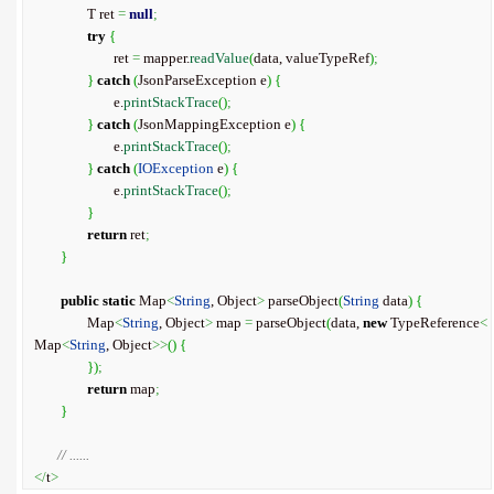
		T ret 
=
null
;
try
{
			ret 
=
 mapper.
readValue
(
data, valueTypeRef
)
;
}
catch
(
JsonParseException e
)
{
			e.
printStackTrace
(
)
;
}
catch
(
JsonMappingException e
)
{
			e.
printStackTrace
(
)
;
}
catch
(
IOException
 e
)
{
			e.
printStackTrace
(
)
;
}
return
 ret
;
}
public
static
 Map
<
String
, Object
>
 parseObject
(
String
 data
)
{
		Map
<
String
, Object
>
 map 
=
 parseObject
(
data, 
new
 TypeReference
<
Map
<
String
, Object
>>
(
)
{
}
)
;
return
 map
;
}
// ......
</
t
>