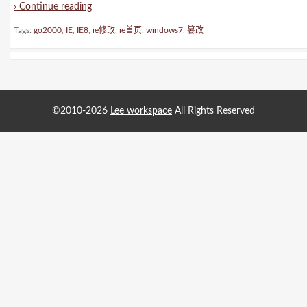
› Continue reading
Tags:
go2000
,
IE
,
IE8
,
ie修改
,
ie首页
,
windows7
,
篡改
©2010-2026
Lee workspace
All Rights Reserved