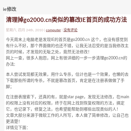
ie修改
清理掉go2000.cn类似的篡改IE首页的成功方法
星期六, 四月 24th, 2010 |
computer
|
没有评论
今天周末上电脑老是发现IE的首页是go2000.cn 这个，也没有感觉到
有什么不好，那个界面做的也还不错，让我无法忍受的是当我修改主
页的时候，才发现的无耻之处，竟然无法修改！
网上一查，很多人抱怨，网上有很详细的一步一步清理go2000.cn的
办法;
本人尝试发现都无效果，用什么专杀，估计也是一个效果，也懒的去
下载那些所谓的专杀，不就是篡改首页，肯定是在注册表做做了手
脚；
在注册表搜索下，还真的有，就是star page，发现无法修改，在main
的权限上没有对应的权限，终于在网上找到恢复权限的方法，搞定
它，也记录下，修复之法，也希望能帮助到哪些出现类似的人！
文章大部分来源于微软工作的人所写，本人做了简单修改，让自己也
更清楚！
详情见下面：