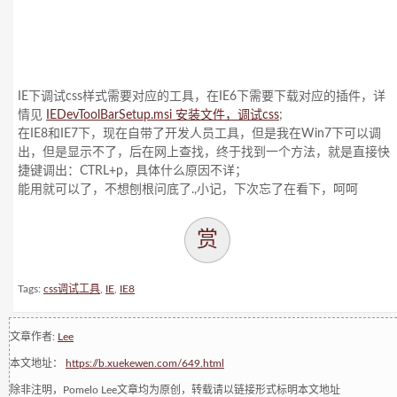
IE下调试css样式需要对应的工具，在IE6下需要下载对应的插件，详
情见
IEDevToolBarSetup.msi 安装文件，调试css
;
在IE8和IE7下，现在自带了开发人员工具，但是我在Win7下可以调
出，但是显示不了，后在网上查找，终于找到一个方法，就是直接快
捷键调出：CTRL+p，具体什么原因不详；
能用就可以了，不想刨根问底了.,小记，下次忘了在看下，呵呵
赏
Tags:
css调试工具
,
IE
,
IE8
文章作者:
Lee
本文地址：
https://b.xuekewen.com/649.html
除非注明，Pomelo Lee文章均为原创，转载请以链接形式标明本文地址