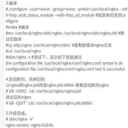
3.编译
#./configure –user=www –group=www –prefix=/usr/local/nginx –wit
h-http_stub_status_module –with-http_ssl_module #按原来的选项co
nfigure
#make #编译
#mv /usr/local/nginx/sbin/nginx /usr/local/nginx/sbin/nginx.old #移
动旧版本
#cp objs/nginx /usr/local/nginx/sbin/ #复制新版本nginx过去
#cd /usr/local/nginx
#sbin/nginx -t #测试下，显示如下就是通过
the configuration file /usr/local/nginx/conf/nginx.conf syntax is ok
configuration file /usr/local/nginx/conf/nginx.conf test is successful
4.启动新的，关掉旧的
让nginx把nginx.pid改成nginx.pid.oldbin 跟着启动新的nginx
# kill -USR2 `cat /usr/local/nginx/nginx.pid`
退出旧的nignx
# kill -QUIT `cat /usr/local/nginx/nginx.pid.oldbin`
5.升级完成。
# sbin/nginx -V
nginx version: nginx/0.8.46