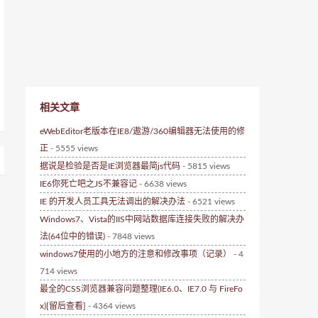
相关文章
eWebEditor老版本在IE8/遨游/360编辑器无法使用的修
正
- 5555 views
据说是检验是否是IE浏览器最简js代码
- 5815 views
IE6你死亡吧之JS不兼容记
- 6638 views
IE 的开发人员工具无法调出的解决办法
- 6521 views
Windows7、Vista的IIS中网站数据库连接失败的解决办
法(64位中的错误)
- 7848 views
windows7使用的小地方的注意和修改事项（记录）
- 4
714 views
最全的CSS浏览器兼容问题整理(IE6.0、IE7.0 与 FireFo
x)[留后查看]
- 4364 views