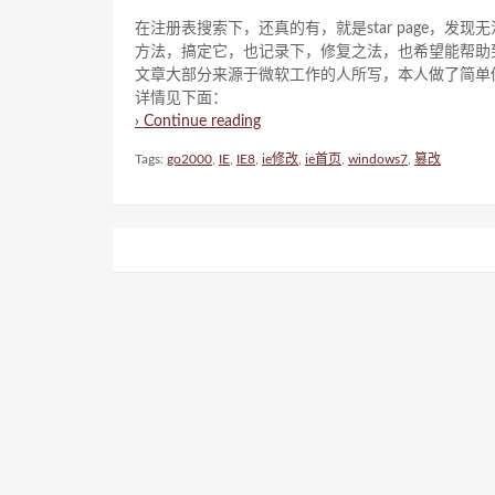
在注册表搜索下，还真的有，就是star page，发
方法，搞定它，也记录下，修复之法，也希望能帮助
文章大部分来源于微软工作的人所写，本人做了简单
详情见下面：
› Continue reading
Tags:
go2000
,
IE
,
IE8
,
ie修改
,
ie首页
,
windows7
,
篡改