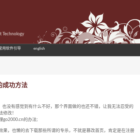
et Technology
常用软件引导
english
页的成功方法
n 这个，也没有感觉到有什么不好，那个界面做的也还不错，让我无法忍受的
法修改！
2000.cn的办法;
效果，也懒的去下载那些所谓的专杀，不就是篡改首页，肯定是在注册