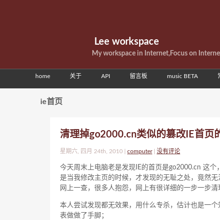
Lee workspace
My workspace in Internet,Focus on Intern
home
关于
API
留言板
music BETA
ie首页
清理掉go2000.cn类似的篡改IE首
星期六, 四月 24th, 2010 |
computer
|
没有评论
今天周末上电脑老是发现IE的首页是go2000.c
是当我修改主页的时候，才发现的无耻之处，竟然无
网上一查，很多人抱怨，网上有很详细的一步一步清理go
本人尝试发现都无效果，用什么专杀，估计也是一个
表做做了手脚；