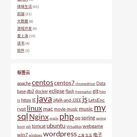
体味生活
(41)
前端
(21)
大数据
(8)
游戏开发
(9)
爱上海
(19)
读书
(4)
软件
(3)
标签云
centos
centos7
apache
Data
chromedriver
eclipse
git
db2
base
docker
flash
htm
freemarker
java
js
LetsEnc
https
IE
JAVA-and-J2EE
l5
my
linux
mac
music
rypt
movie-music
sql
php
Nginx
spring
qq
spring
oracle
ubuntu
webgame
tomcat
boot
ssh
VirtualBox
wordpress
win7
电子
windows
上海
生活