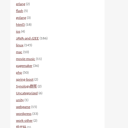
erlang
(2)
flash
(5)
golang
(3)
html5
(18)
ios
(4)
JAVA-and-J2EE
(186)
linux
(145)
mac
(10)
movie-music
(11)
pagemaker
(36)
php
(50)
spring-boot
(2)
Synology群晖
(2)
Uncategorized
(6)
unity
(1)
webgame
(15)
wordpress
(33)
work-other
(2)
低代码
(1)