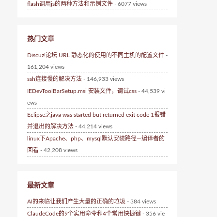
flash调用js的两种方法和示例文件
- 6077 views
热门文章
Discuz!论坛 URL 静态化的使用的不同主机的配置文件
-
161,204 views
ssh连接慢的解决方法
- 146,933 views
IEDevToolBarSetup.msi 安装文件，调试css
- 44,539 vi
ews
Eclipse之java was started but returned exit code 1报错
并退出的解决方法
- 44,214 views
linux下Apache、php、mysql默认安装路径—编译者的
回看
- 42,208 views
最新文章
AI的来临让我们产生大量的正确的垃圾
- 384 views
ClaudeCode的9个实用命令和4个常用快捷键
- 356 vie