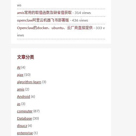
ws
amis常用的取值函数及缺省值获取
- 314 views
openclaw阿里云机器飞书部署版
- 436 views
Openclaw的docker、ubuntu、云厂商直接提供
- 333 v
iews
文章分类
AI
(4)
ajax
(10)
algorithm-learn
(3)
amis
(2)
Android
(6)
as
(3)
computer
(87)
Database
(30)
disucz
(4)
enterprise
(1)