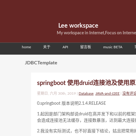
Lee workspace
My workspace in Internet,Focus on Intern
home
关于
API
留言板
music BETA
JDBCTemplate
springboot 使用druid连接池及使用原
星期日, 六月 30th, 2019 |
Database
,
JAVA-and-J2EE
|
没有评
0.springboot 版本说明2.1.4.RELEASE
1.起因是部门架构部说druid在高并发下和以前的框
会造成连接池无法缓存，连接数暴涨，达到最大连接
2.我没有实际测试，也不好直接下结论，姑且把常用的spri