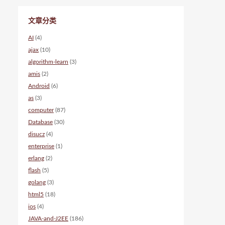
文章分类
AI
(4)
ajax
(10)
algorithm-learn
(3)
amis
(2)
Android
(6)
as
(3)
computer
(87)
Database
(30)
disucz
(4)
enterprise
(1)
erlang
(2)
flash
(5)
golang
(3)
html5
(18)
ios
(4)
JAVA-and-J2EE
(186)