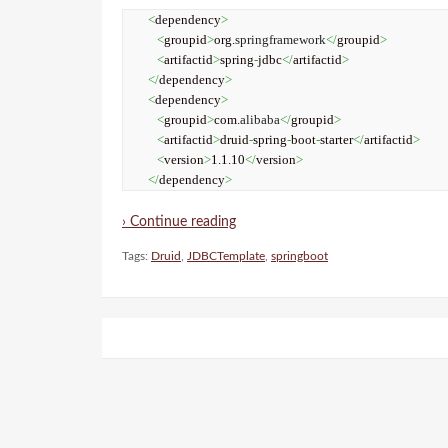
<
dependency
>
<
groupid
>
org.
springframework
</
groupid
>
<
artifactid
>
spring
-
jdbc
</
artifactid
>
</
dependency
>
<
dependency
>
<
groupid
>
com.
alibaba
</
groupid
>
<
artifactid
>
druid
-
spring
-
boot
-
starter
</
artifactid
>
<
version
>
1.1.10
</
version
>
</
dependency
>
› Continue reading
Tags:
Druid
,
JDBCTemplate
,
springboot