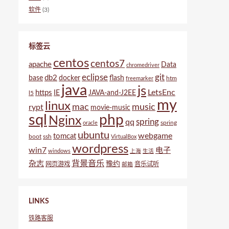
软件
(3)
标签云
centos
centos7
apache
Data
chromedriver
eclipse
git
db2
base
docker
flash
htm
freemarker
java
js
LetsEnc
https
IE
JAVA-and-J2EE
l5
my
linux
mac
music
rypt
movie-music
sql
php
Nginx
spring
qq
spring
oracle
ubuntu
webgame
tomcat
boot
ssh
VirtualBox
wordpress
win7
电子
windows
上海
生活
背景音乐
杂志
豫约
网页游戏
音乐试听
邮箱
LINKS
铁路客服