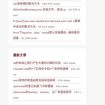
ssh连接慢的解决方法
- 146,933 views
IEDevToolBarSetup.msi 安装文件，调试css
- 44,539 vi
ews
Eclipse之java was started but returned exit code 1报错
并退出的解决方法
- 44,214 views
linux下Apache、php、mysql默认安装路径—编译者的
回看
- 42,208 views
最新文章
AI的来临让我们产生大量的正确的垃圾
- 384 views
ClaudeCode的9个实用命令和4个常用快捷键
- 356 vie
ws
amis常用的取值函数及缺省值获取
- 314 views
openclaw阿里云机器飞书部署版
- 436 views
Openclaw的docker、ubuntu、云厂商直接提供
- 333 v
iews