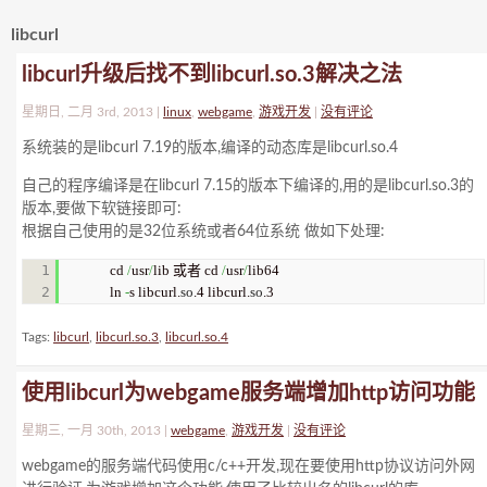
libcurl
libcurl升级后找不到libcurl.so.3解决之法
星期日, 二月 3rd, 2013 |
linux
,
webgame
,
游戏开发
|
没有评论
系统装的是libcurl 7.19的版本,编译的动态库是libcurl.so.4
自己的程序编译是在libcurl 7.15的版本下编译的,用的是libcurl.so.3的
版本,要做下软链接即可:
根据自己使用的是32位系统或者64位系统 做如下处理:
1

cd 
/
usr
/
lib 或者 cd 
/
usr
/
lib64

ln 
-
s libcurl.
so
.4 libcurl.
so
.3
Tags:
libcurl
,
libcurl.so.3
,
libcurl.so.4
使用libcurl为webgame服务端增加http访问功能
星期三, 一月 30th, 2013 |
webgame
,
游戏开发
|
没有评论
webgame的服务端代码使用c/c++开发,现在要使用http协议访问外网