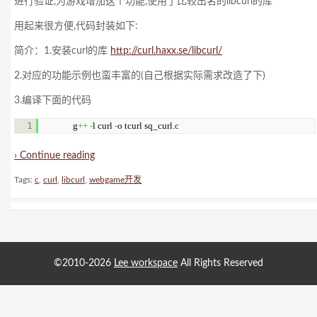
进行验证,为游戏增加这个功能,使用了比较出名的libcurl的库
用起来很方便,代码封装如下:
简介：1.安装curl的库
http://curl.haxx.se/libcurl/
2.对应的功能示例也蛮丰富的(自己根据实际需求改造了下)
3.编译下面的代码
g
++
-
l curl 
-
o tcurl sq_curl.
c
› Continue reading
Tags:
c
,
curl
,
libcurl
,
webgame开发
©2010-2026
Lee workspace
All Rights Reserved