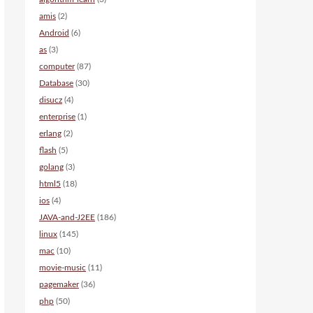
amis
(2)
Android
(6)
as
(3)
computer
(87)
Database
(30)
disucz
(4)
enterprise
(1)
erlang
(2)
flash
(5)
golang
(3)
html5
(18)
ios
(4)
JAVA-and-J2EE
(186)
linux
(145)
mac
(10)
movie-music
(11)
pagemaker
(36)
php
(50)