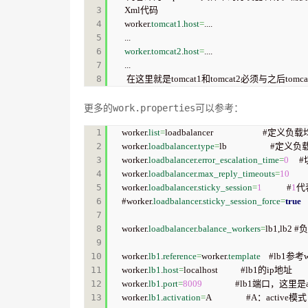
3

Xml代码  

4

worker.
tomcat1
.
host
=
....  

5

6

worker
.
tomcat2
.
host
=
....  

7

...  

 在这里就是tomcat1和tomcat2必须与之后tomcat中
1

worker.
list
=
loadbalancer                        #
2

worker.
loadbalancer
.
type
=
lb                   
3

worker.
loadbalancer
.
error_escalation_time
=
0
   
4

worker.
loadbalancer
.
max_reply_timeouts
=
10
5

worker.
loadbalancer
.
sticky_session
=
1
            #
1
代
6

#worker.
loadbalancer
.
sticky_session_force
=
true
7

8

worker.
loadbalancer
.
balance_workers
=
lb1,lb2
9

10

worker.
lb1
.
reference
=
worker.
template
    #lb1参考w
11

worker.
lb1
.
host
=
localhost           #lb1的ip地址  

12

worker.
lb1
.
port
=
8009
                #lb1端
13

worker.
lb1
.
activation
=
A                 #A：act