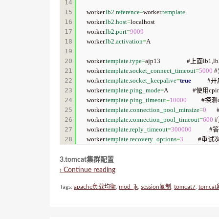
14

15

worker.
lb2
.
reference
=
worker.
template
16

worker.
lb2
.
host
=
localhost  

17

worker.
lb2
.
port
=
9009
18

worker.
lb2
.
activation
=
A  

19

20

worker.
template
.
type
=
ajp13                  #上
21

worker.
template
.
socket_connect_timeout
=
5000
 
22

worker.
template
.
socket_keepalive
=
true
       
23

worker.
template
.
ping_mode
=
A                 #使用cp
24

worker.
template
.
ping_timeout
=
10000
          #探
25

worker.
template
.
connection_pool_minsize
=
0
   
26

worker.
template
.
connection_pool_timeout
=
600
 
27

worker.
template
.
reply_timeout
=
300000
          
worker.
template
.
recovery_options
=
3
          #重
3.tomcat集群配置
› Continue reading
Tags:
apache负载均衡
,
mod_jk
,
session复制
,
tomcat7
,
tomca