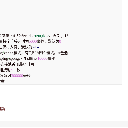
面lb1,lb2参考下面的值worker.
template
，协议ajp13  

#套接字连接超时为
5000
毫秒，默认为
0
    #开启保持为真，默认为
false
ing
/
cpong模式，有C,P,I,A四个模式。A全选  

测cping
/
cpong超时间默认
10000
毫秒  

    #连接池关闭最小时间  

#连接池
600
秒  

  #答复超时
300000
毫秒  

试次数
t集群