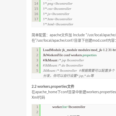
14

!/*.png=lbcontroller

15

!/*.css=lbcontroller

16

!/*.js=lbcontroller

!/*.htm=lbcontroller

!/*.html=lbcontroller
简单配置：apache文件加 Include “/usr/local/apache/c
在”/usr/local/apache/conf/目录下创建mod.conf内
1

LoadModule jk_module modules
/
mod_jk
-
1.2.31
-
ht
2

JkWorkersFile conf
/
workers.
properties
3

#JkMount 
/*.jsp lbcontroller

4

#JkMount /*.do lbcontroller  

JkMount /* lbcontroller   #根据需要可以配
分发，你可以自行设置*.jsp,*.do等
2.2 workers.properties文件
在apache_home下conf目录中新建workers.prope
Xml代码
1

worker.
list
=
lbcontroller  

2
