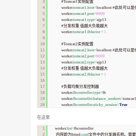
3

#Tomcat1实例配置  

4

worker.
tomcat1
.
host
=
localhost #此处可以是
5

worker.
tomcat1
.
port
=
8009
6

worker.
tomcat1
.
type
=
ajp13  

7

#分发权重 值越大负载越大  

8

worker.
tomcat1
.
lbfactor
=
1
9

10

#Tomcat2实例配置  

11

worker.
tomcat2
.
host
=
localhost #此处可以是你
12

worker.
tomcat2
.
port
=
9009
13

worker.
tomcat2
.
type
=
ajp13  

14

#分发权重 值越大负载越大  

15

worker.
tomcat2
.
lbfactor
=
1
16

17

#负载均衡分发控制器  

18

worker.
lbcontroller
.
type
=
lb  

19

worker.
lbcontroller
.
balance_workers
=
tomcat1
worker.
lbcontroller
.
sticky_session
=
True
在这里
1

worker.
list
=
lbcontroller  

2

 内容即为httpd.
conf
文件中的分发器名称。需要注