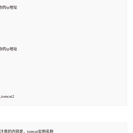
你的ip地址  

的ip地址   

,tomcat2  

意的内容是，tomcat实例名称
