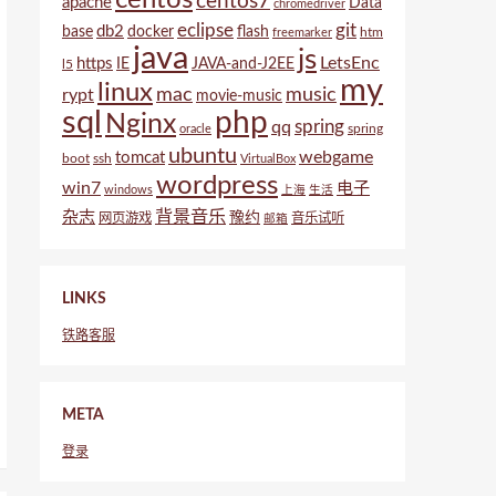
centos7
apache
Data
chromedriver
eclipse
git
db2
base
docker
flash
htm
freemarker
java
js
LetsEnc
https
IE
JAVA-and-J2EE
l5
my
linux
mac
music
rypt
movie-music
sql
php
Nginx
spring
qq
spring
oracle
ubuntu
webgame
tomcat
boot
ssh
VirtualBox
wordpress
win7
电子
windows
上海
生活
背景音乐
杂志
豫约
网页游戏
音乐试听
邮箱
LINKS
铁路客服
META
登录