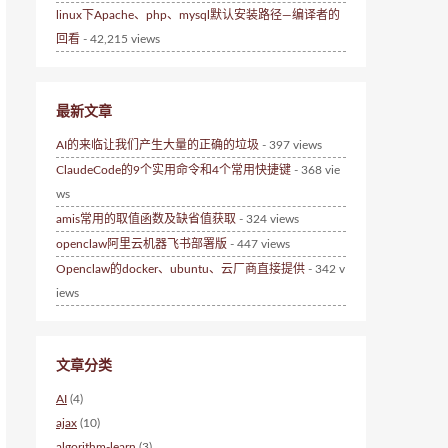
linux下Apache、php、mysql默认安装路径—编译者的
回看
- 42,215 views
最新文章
AI的来临让我们产生大量的正确的垃圾
- 397 views
ClaudeCode的9个实用命令和4个常用快捷键
- 368 vie
ws
amis常用的取值函数及缺省值获取
- 324 views
openclaw阿里云机器飞书部署版
- 447 views
Openclaw的docker、ubuntu、云厂商直接提供
- 342 v
iews
文章分类
AI
(4)
ajax
(10)
algorithm-learn
(3)