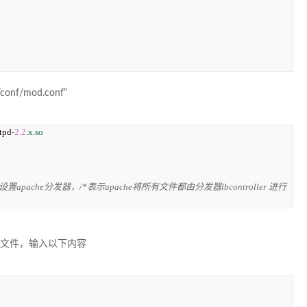
onf/mod.conf”
容：
tpd
-
2.2
.
x
.
so
置多个 设置apache分发器，/*表示apache将所有文件都由分发器lbcontroller 进行
rties文件，输入以下内容