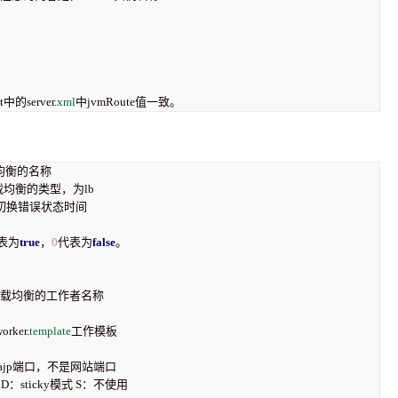
的server.
xml
中jvmRoute值一致。
定义负载均衡的名称  

  #定义负载均衡的类型，为lb  

  #切换错误状态时间  

表为
true
，
0
代表为
false
。  

 #负载均衡的工作者名称  

orker.
template
工作模板  

口，这里是ajp端口，不是网站端口  

ive模式 D：sticky模式 S：不使用  
