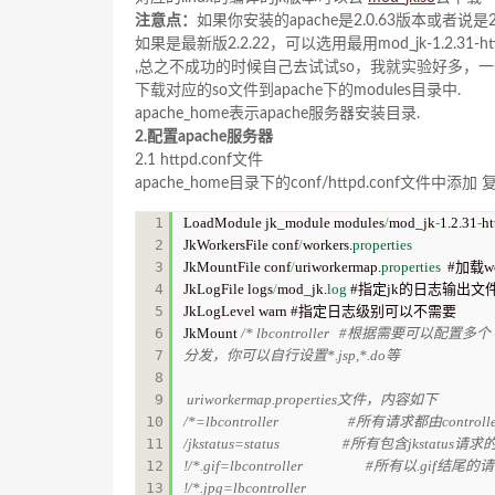
注意点：
如果你安装的apache是2.0.63版本或者说是2.0.X版
如果是最新版2.2.22，可以选用最用mod_jk-1.2.31-httpd
,总之不成功的时候自己去试试so，我就实验好多，一开始
下载对应的so文件到apache下的modules目录中.
apache_home表示apache服务器安装目录.
2.配置apache服务器
2.1 httpd.conf文件
apache_home目录下的conf/httpd.conf文件中添加
1

LoadModule jk_module modules
/
mod_jk
-
1.2.31
-
ht
2

JkWorkersFile conf
/
workers.
properties
3

JkMountFile conf
/
uriworkermap.
properties
  #加载
4

JkLogFile logs
/
mod_jk.
log
 #指定jk的日志输出文件
5

JkLogLevel warn #指定日志级别可以不需要

6

JkMount 
/* lbcontroller   #根据需要可以配置
7

分发，你可以自行设置*.jsp,*.do等 

8

9

 uriworkermap.properties文件，内容如下

10

/*=lbcontroller                     #所有请求都由contr
11

/jkstatus=status                   #所有包含jkstat
12

!/*.gif=lbcontroller                   
13

!/*.jpg=lbcontroller
