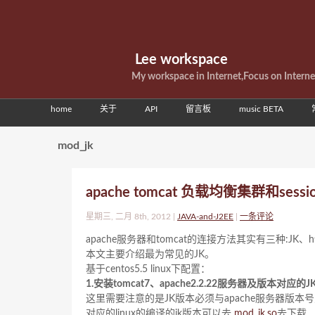
Lee workspace
My workspace in Internet,Focus on Intern
home
关于
API
留言板
music BETA
mod_jk
apache tomcat 负载均衡集群和sess
星期三, 二月 8th, 2012 |
JAVA-and-J2EE
|
一条评论
apache服务器和tomcat的连接方法其实有三种:JK、http_
本文主要介绍最为常见的JK。
基于centos5.5 linux下配置：
1.安装tomcat7、apache2.2.22服务器及版本对应的J
这里需要注意的是JK版本必须与apache服务器版本
对应的linux的编译的jk版本可以去
mod_jk.so
去下载