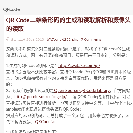
QRcode
QR Code二维条形码的生成和读取解析和摄像头
的读取
星期日, 二月 28th, 2010 |
JAVA-and-J2EE
,
php
|
7 Comments
这两天不知道怎么对二维条形码感兴趣了，就找了下QR code的生成
和读取方式，网上有开源的java项目，都是原来于日本的，分别是：
1.生成的QR code的网址是：
http://swetake.com/qr/
;
支持的原因版本还比较丰富，支持QRcode Perl的CGI和PHP脚本的版
本，Ruby和java都有对应的支持类库等源代码，用起来还是很方便
的；
2。读取和摄像头读取的是
Open Source QR Code Library
，官方网站
为：
http://qrcode.sourceforge.jp/
，读取QR Code的所有代码，可以
直接读取图片直接进行解析，也可以正常支持中文等，其中有个jmfex
ample就能实现通过摄像头读取QR Code；
把对应的java的代码，汇总打成了一个jar包，用起来也方便多了，jar
包下载方式是：
QRCode.jar
生成和读取的代码示例如下：