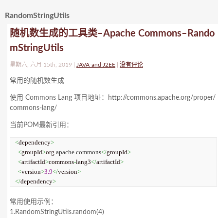
RandomStringUtils
随机数生成的工具类–Apache Commons–Rando
mStringUtils
星期六, 六月 15th, 2019 |
JAVA-and-J2EE
|
没有评论
常用的随机数生成
使用 Commons Lang 项目地址：http://commons.apache.org/proper/
commons-lang/
当前POM最新引用：
<
dependency
>
<
groupId
>
org.
apache
.
commons
</
groupId
>
<
artifactId
>
commons
-
lang3
</
artifactId
>
<
version
>
3.9
</
version
>
</
dependency
>
常用使用示例：
1.RandomStringUtils.random(4)