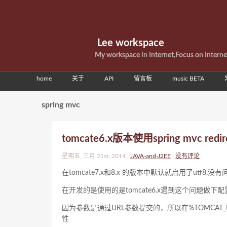
Lee workspace
My workspace in Internet,Focus on Intern
home
关于
API
留言板
music BETA
spring mvc
tomcate6.x版本使用spring mvc 
星期五, 三月 21st, 2014 |
JAVA-and-J2EE
|
没有评论
在tomcate7.x和8.x 的版本中默认就启用了utf8,没有
在开发的是使用的是tomcate6.x遇到这个问题做下
因为参数是通过URL参数提交的，所以在%TOMCAT_HOME%
性