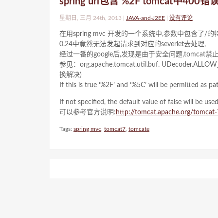
spring url包含 %2F tomcat中400错
星期日, 三月 24th, 2013 |
JAVA-and-J2EE
|
没有评论
在用spring mvc 开发的一个系统中,参数中包含了/的
0.24中竟然无法发起请求到对应的severlet去处理,
经过一番的google后,发现是由于安全问题,tomcat禁
参见：org.apache.tomcat.util.buf. UDec
换解决)
If this is true ‘%2F’ and ‘%5C’ will be permitted as pat
If not specified, the default value of false will be used
可以参考官方说明:
http://tomcat.apache.org/tomcat-
Tags:
spring mvc
,
tomcat7
,
tomcate