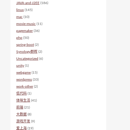
JAVA-and-J2EE
(186)
linux
(145)
mac
(10)
movie-music
(11)
pagemaker
(36)
php
(50)
spring-boot
(2)
Synology群晖
(2)
Uncategorized
(6)
unity
(1)
webgame
(15)
wordpress
(33)
work-other
(2)
低代码
(1)
体味生活
(41)
前端
(21)
大数据
(8)
游戏开发
(9)
爱上海
(19)