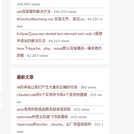
160,905 views
ssh连接慢的解决方法
- 146,933 views
IEDevToolBarSetup.msi 安装文件，调试css
- 44,537 vi
ews
Eclipse之java was started but returned exit code 1报错
并退出的解决方法
- 44,213 views
linux下Apache、php、mysql默认安装路径—编译者的
回看
- 42,207 views
最新文章
AI的来临让我们产生大量的正确的垃圾
- 383 views
ClaudeCode的9个实用命令和4个常用快捷键
- 355 vie
ws
amis常用的取值函数及缺省值获取
- 313 views
openclaw阿里云机器飞书部署版
- 435 views
Openclaw的docker、ubuntu、云厂商直接提供
- 331 v
iews