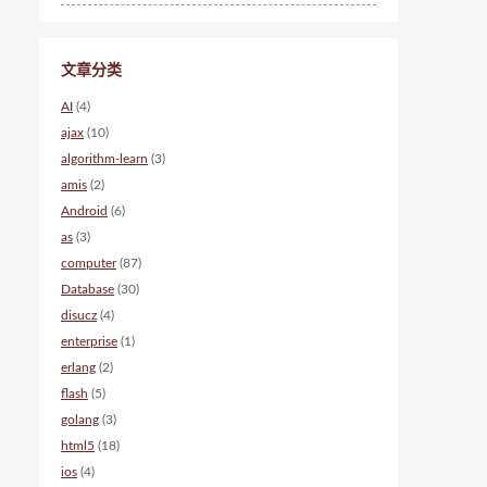
文章分类
AI
(4)
ajax
(10)
algorithm-learn
(3)
amis
(2)
Android
(6)
as
(3)
computer
(87)
Database
(30)
disucz
(4)
enterprise
(1)
erlang
(2)
flash
(5)
golang
(3)
html5
(18)
ios
(4)