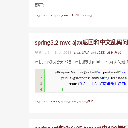
即可：
Tags:
spring
,
spring mvc
,
URIEncoding
spring3.2 mvc ajax返回和中文乱码
星期一, 十月 14th, 2013 |
ajax
,
JAVA-and-J2EE
|
没有评论
直接上代码记录下吧：直接使用 produces 解决问题,其他
1

@RequestMapping
(
value
=
"/c"
,produces
=
"text
2

public
 @ResponseBody 
String
  readBook
(
3

return
"{
\"
bookc
\"
:
\"
这里是上海自
}
Tags:
spring ajax
,
spring mvc
,
spring3.2