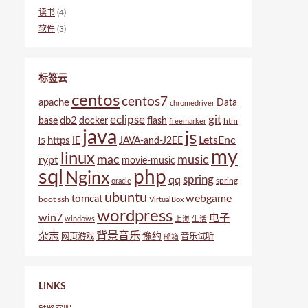
读书
(4)
软件
(3)
标签云
centos
centos7
apache
Data
chromedriver
eclipse
git
db2
base
docker
flash
htm
freemarker
java
js
LetsEnc
https
IE
JAVA-and-J2EE
l5
my
linux
mac
music
rypt
movie-music
sql
php
Nginx
spring
qq
spring
oracle
ubuntu
webgame
tomcat
boot
ssh
VirtualBox
wordpress
win7
电子
windows
上海
生活
背景音乐
杂志
豫约
网页游戏
音乐试听
邮箱
LINKS