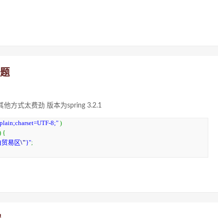
问题
方式太费劲 版本为spring 3.2.1
/plain;charset=UTF-8;"
)
)
{
由贸易区
\"
}"
;