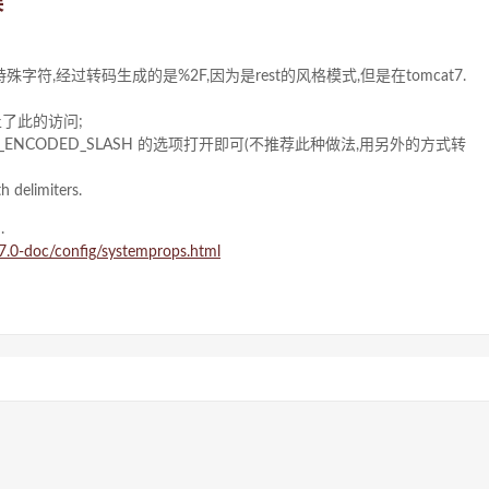
误
特殊字符,经过转码生成的是%2F,因为是rest的风格模式,但是在tomcat7.
止了此的访问;
oder.ALLOW_ENCODED_SLASH 的选项打开即可(不推荐此种做法,用另外的方式转
h delimiters.
.
7.0-doc/config/systemprops.html