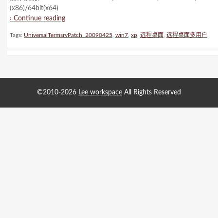
(x86)/64bit(x64)
› Continue reading
Tags:
UniversalTermsrvPatch_20090425
,
win7
,
xp
,
远程桌面
,
远程桌面多用户
©2010-2026
Lee workspace
All Rights Reserved