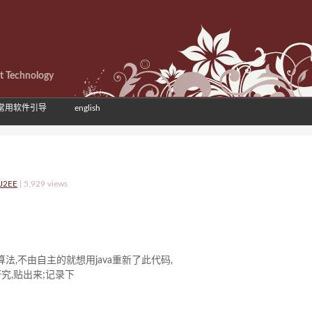
et Technology
常用软件引导
english
-J2EE
|
5,929 views
法,不由自主的就想用java重新了此代码,
究,贴出来;记录下