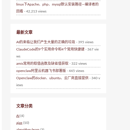
linux下Apache、php、mysql默认安装路径—编译者的
回看
- 42,213 views
最新文章
AI的来临让我们产生大量的正确的垃圾
- 395 views
ClaudeCode的9个实用命令和4个常用快捷键
- 367 vie
ws
amis常用的取值函数及缺省值获取
- 322 views
openclaw阿里云机器飞书部署版
- 445 views
Openclaw的docker、ubuntu、云厂商直接提供
- 340 v
iews
文章分类
AI
(4)
ajax
(10)
algorithm-learn
(3)