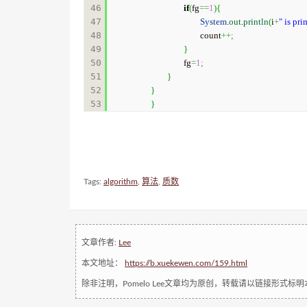
46

if
(
fg
==
1
)
{
47

System
.
out
.
println
(
i
+
" is pri
48

				count
++;
49

}
50

			fg
=
1
;
51

}
52

}
}
Tags:
algorithm
,
算法
,
质数
文章作者:
Lee
本文地址：
https://b.xuekewen.com/159.html
除非注明，Pomelo Lee文章均为原创，转载请以链接形式标