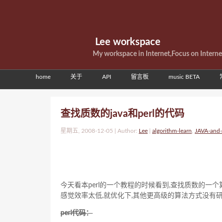
Lee workspace
My workspace in Internet,Focus on Intern
home
关于
API
留言板
music BETA
查找质数的java和perl的代码
星期五, 2008-12-05 | Author:
Lee
|
algorithm-learn
,
JAVA-and
今天看本perl的一个教程的时候看到,查找质数的一个算
感觉效率太低,就优化下,其他更高级的算法方式没有研
perl代码：