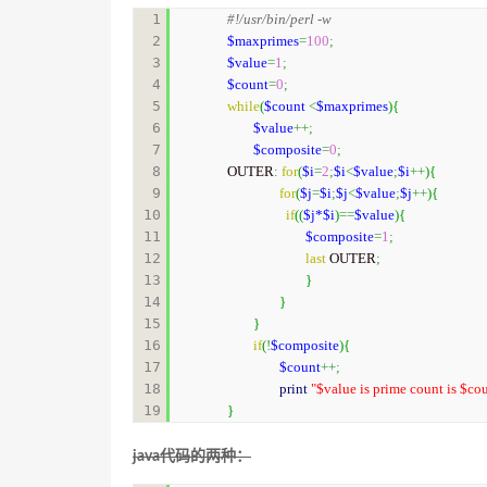
1

#!/usr/bin/perl -w
2

$maxprimes
=
100
;
3

$value
=
1
;
4

$count
=
0
;
5

while
(
$count
<
$maxprimes
)
{
6

$value
++;
7

$composite
=
0
;
8

OUTER
:
for
(
$i
=
2
;
$i
<
$value
;
$i
++
)
{
9

for
(
$j
=
$i
;
$j
<
$value
;
$j
++
)
{
10

if
(
(
$j
*$i
)
==
$value
)
{
11

$composite
=
1
;
12

last
 OUTER
;
13

}
14

}
15

}
16

if
(
!
$composite
)
{
17

$count
++;
18

print
"$value is prime count is $cou
}
java代码的两种：