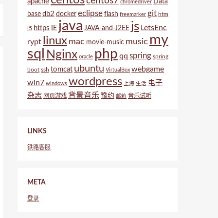
centos7
apache
Data
chromedriver
eclipse
git
db2
base
docker
flash
htm
freemarker
java
js
LetsEnc
https
IE
JAVA-and-J2EE
l5
my
linux
mac
music
rypt
movie-music
sql
php
Nginx
spring
qq
spring
oracle
ubuntu
webgame
tomcat
boot
ssh
VirtualBox
wordpress
win7
电子
windows
上海
生活
背景音乐
杂志
豫约
网页游戏
音乐试听
邮箱
LINKS
铁路客服
META
登录