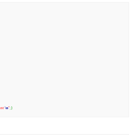
nt 
\n
"
;
}