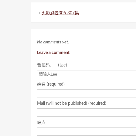
«
火影忍者306-307集
No comments yet.
Leave a comment
验证码： （Lee）
姓名 (required)
Mail (will not be published) (required)
站点