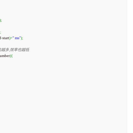
)
;
;
d
-
start
)
+
" ms"
)
;
也越多,效率也越低
number
)
{