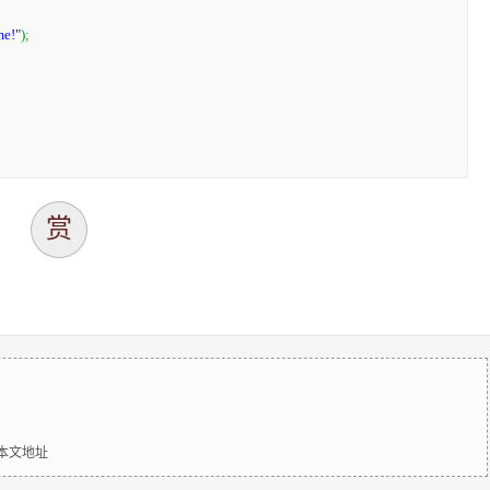
me!"
)
;
赏
明本文地址