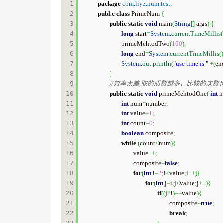
1

package
com.liyz.num.test
;
2

public
class
 PrimeNum 
{
3

public
static
void
 main
(
String
[
]
 args
)
{
4

long
 start
=
System
.
currentTimeMillis
(
5

		primeMehtodTwo
(
100
)
;
6

long
 end
=
System
.
currentTimeMillis
(
)
7

System
.
out
.
println
(
"use time is "
+
(
en
8

}
9

//效率太差,取的质数越多，比较的次数
10

public
static
void
 primeMehtodOne
(
int
 
11

int
 num
=
number
;
12

int
 value
=
1
;
13

int
 count
=
0
;
14

boolean
 composite
;
15

while
(
count
<
num
)
{
16

			value
++;
17

			composite
=
false
;
18

for
(
int
 i
=
2
;
i
<
value
;
i
++
)
{
19

for
(
int
 j
=
i
;
j
<
value
;
j
++
)
{
20

if
(
(
j
*
i
)
==
value
)
{
21

						composite
=
true
;
22

break
;
23

}