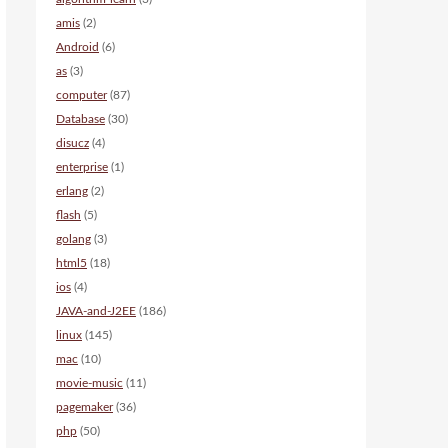
amis
(2)
Android
(6)
as
(3)
computer
(87)
Database
(30)
disucz
(4)
enterprise
(1)
erlang
(2)
flash
(5)
golang
(3)
html5
(18)
ios
(4)
JAVA-and-J2EE
(186)
linux
(145)
mac
(10)
movie-music
(11)
pagemaker
(36)
php
(50)