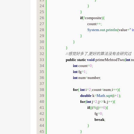
24

}
25

}
26

if
(
!
composite
)
{
27

				count
++;
28

System
.
out
.
println
(
value
+
" i
29

}
30

}
31

}
32

//感觉好多了,更好的算法没有去研究过
33

public
static
void
 primeMehtodTwo
(
int
 n
34

int
 count
=
0
;
35

int
 fg
=
1
;
36

int
 num
=
number
;
37

38

for
(
int
 i
=
2
;
count
<
num
;
i
++
)
{
39

double
 k
=
Math
.
sqrt
(
i
+
1
)
;
40

for
(
int
 j
=
2
;
j
<=
k
;
j
++
)
{
41

if
(
(
i
%
j
)
==
0
)
{
42

					fg
=
0
;
43

break
;
44

}
45

}