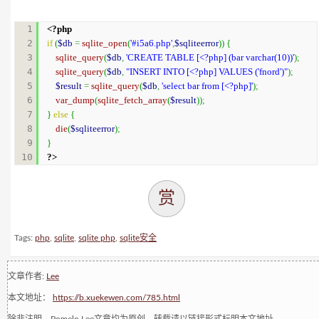
1

<?php
2

if
(
$db
=
sqlite_open
(
'#i5a6.php'
,
$sqliteerror
)
)
{
3

sqlite_query
(
$db
,
'CREATE TABLE [<?php] (bar varchar(10))'
)
;
4

sqlite_query
(
$db
,
"INSERT INTO [<?php] VALUES ('fnord')"
)
;
5

$result
=
sqlite_query
(
$db
,
'select bar from [<?php]'
)
;
6

var_dump
(
sqlite_fetch_array
(
$result
)
)
;
7

}
else
{
8

die
(
$sqliteerror
)
;
9

}
?>
赏
Tags:
php
,
sqlite
,
sqlite php
,
sqlite安全
文章作者:
Lee
本文地址：
https://b.xuekewen.com/785.html