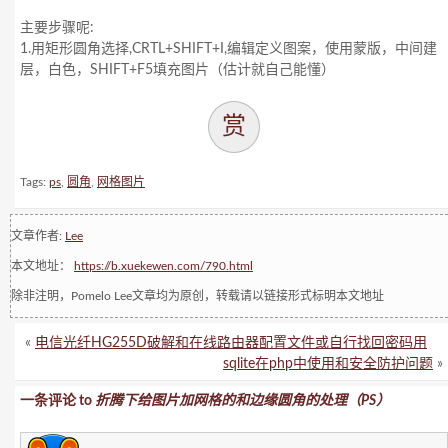
主要步骤呢:
1.用矩形圆角选择,CRTL+SHIFT+I,编辑定义图案，使用蒙版，中间建
层，白色，SHIFT+F5填充图片（估计就自己能懂）
赏
Tags:
ps
,
圆角
,
网格图片
文章作者:
Lee
本文地址：
https://b.xuekewen.com/790.html
除非注明，Pomelo Lee文章均为原创，转载请以链接形式标明本文地址
«
电信光纤HG255D破解和在线路由器配置文件或自行找回密码用
sqlite在php中使用和安全防护问题
»
一条评论 to
折腾下给图片加网格的和边缘圆角的处理（PS）